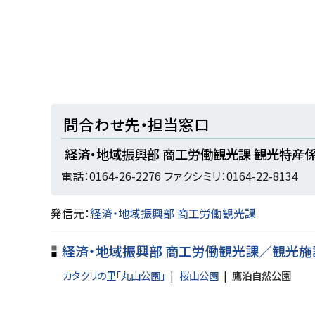
ト
問合わせ先・担当窓口
ッ
経済・地域振興部 商工労働観光課 観光特産
プ
電話：0164-26-2276 ファクシミリ：0164-22-8134
に
戻
ト
発信元：
経済・地域振興部 商工労働観光課
る
ッ
経済・地域振興部 商工労働観光課／観光施
プ
に
カタクリの里「丸山公園」
桜山公園
鷹泊自然公園
戻
る