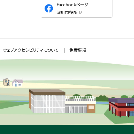
公
Facebookページ
式
深川市役所
S
（
新
N
規
ウ
S
ィ
ン
ド
ウ
ウェブアクセシビリティについて
免責事項
で
開
き
ま
す
）