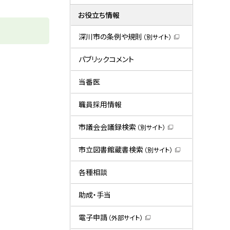
お役立ち情報
深川市の条例や規則
（別サイト）
（
新
規
パブリックコメント
ウ
ィ
ン
当番医
ド
ウ
で
職員採用情報
開
き
ま
市議会会議録検索
（別サイト）
す
（
）
新
規
市立図書館蔵書検索
（別サイト）
ウ
（
ィ
新
ン
規
各種相談
ド
ウ
ウ
ィ
で
ン
助成・手当
開
ド
き
ウ
ま
で
電子申請
（外部サイト）
す
開
（
）
き