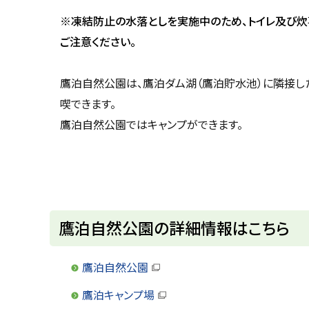
u
へ
k
※凍結防止の水落としを実施中のため、トイレ及び炊
戻
a
ご注意ください。
g
る
a
w
a
鷹泊自然公園は、鷹泊ダム湖（鷹泊貯水池）に隣接し
c
i
喫できます。
t
y
鷹泊自然公園ではキャンプができます。
鷹泊自然公園の詳細情報はこちら
鷹泊自然公園
（
新
鷹泊キャンプ場
規
（