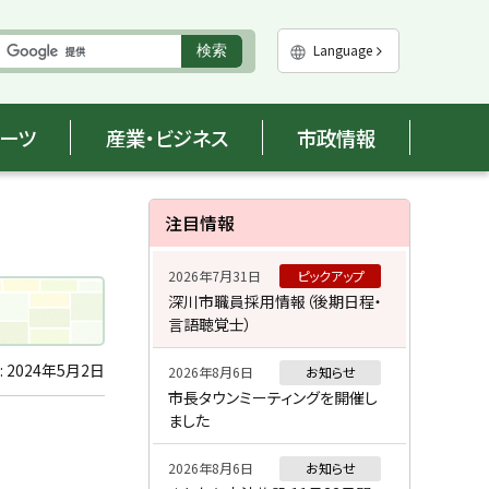
実
Language
検索
行
ポーツ
産業・ビジネス
市政情報
サ
注目情報
イ
2026年7月31日
ピックアップ
ド
深川市職員採用情報（後期日程・
言語聴覚士）
・
メ
:
2024年5月2日
2026年8月6日
お知らせ
市長タウンミーティングを開催し
ニ
ました
ュ
2026年8月6日
お知らせ