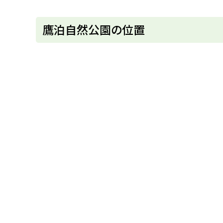
ウ
新
ィ
規
ン
ウ
ト
ド
鷹泊自然公園の位置
ィ
ウ
ン
ッ
で
ド
開
ウ
プ
き
で
ま
に
開
す
き
）
戻
ま
す
る
）