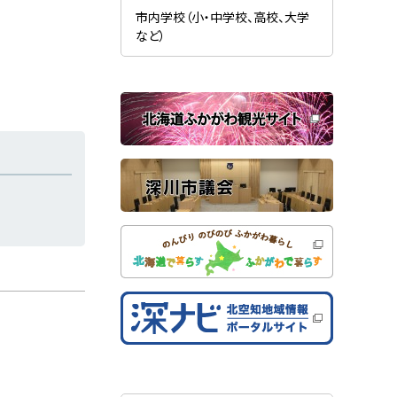
新
ま
規
市内学校（小・中学校、高校、大学
す
ウ
）
など）
ィ
ン
ド
ウ
で
関
開
き
連
ま
す
サ
）
イ
ト