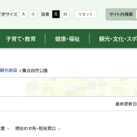
文字サイズ
背景
サイト内検索
大
小
黒
白
リセット
子育て・教育
健康・福祉
観光・文化・ス
観光施設
鷹泊自然公園
最終更新日
位置
問合わせ先・担当窓口