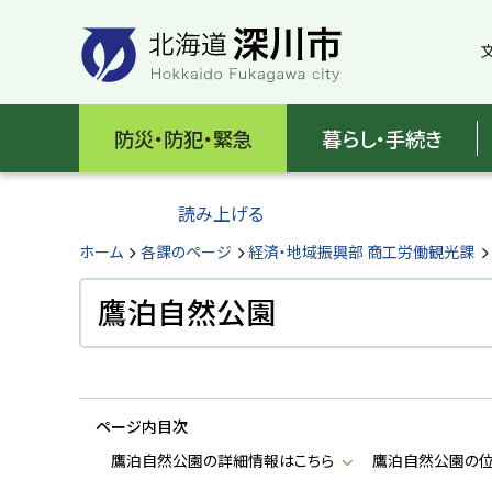
本
本
文
文
へ
へ
メ
戻
北
ニ
る
海
防災・防犯・緊急
暮らし・手続き
ュ
メ
ー
ニ
道
へ
ュ
読み上げる
深
ー
へ
ホーム
各課のページ
経済・地域振興部 商工労働観光課
川
戻
る
鷹泊自然公園
市
ペ
H
ー
o
ジ
k
k
の
a
ページ内目次
ト
i
d
ッ
鷹泊自然公園の詳細情報はこちら
鷹泊自然公園の
o
プ
F