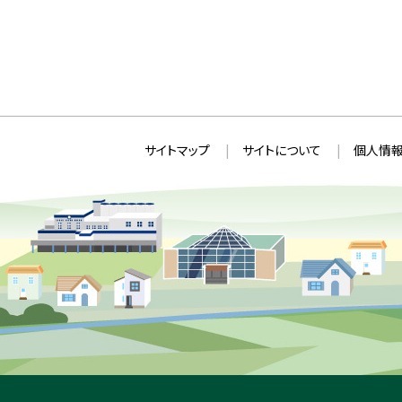
本
サ
サイトマップ
サイトについて
個人情報
文
イ
へ
ト
戻
情
る
メ
報
ニ
ュ
ー
へ
戻
る