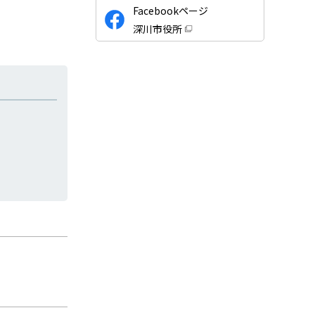
公
Facebookページ
式
深川市役所
S
（
新
N
規
ウ
S
ィ
ン
ド
ウ
で
開
き
ま
す
）