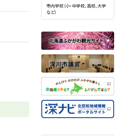
新
ま
規
市内学校（小・中学校、高校、大学
す
ウ
）
など）
ィ
ン
ド
ウ
で
関
開
き
連
ま
す
サ
）
イ
ト