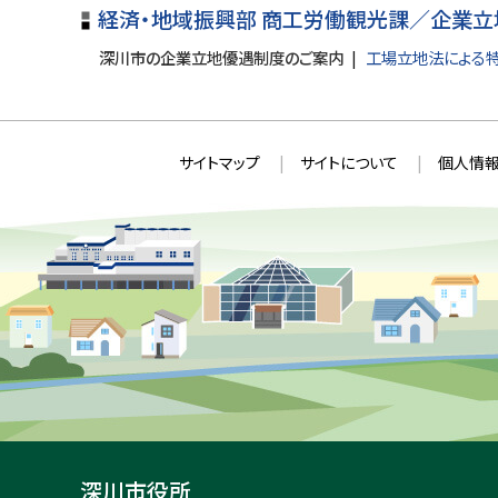
る
経済・地域振興部 商工労働観光課／企業立
深川市の企業立地優遇制度のご案内
工場立地法による
本
サ
サイトマップ
サイトについて
個人情報
文
イ
へ
ト
戻
情
る
メ
報
ニ
ュ
ー
へ
戻
る
深川市役所