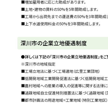
■増加雇用者に応じた助成があります。
■土地・建物の賃料の50%を5年間助成します。
■工場から出荷先までの運送費の50%を3年間助成し
■上下水道使用料金の50%を3年間助成します。
ト
深川市の企業立地優遇制度
ッ
プ
●詳しくは下記の「深川市の企業立地優遇制度」をご
に
※深川市の地域指定
戻
■工場立地法に基づく工場適地（広里工業団地）
る
■低開発地域工業開発促進法に基づく低開発地域工
■農村地域への産業の導入の促進等に関する法律に
■過疎地域自立促進特別措置法に基づく過疎地域（深
■都市計画法の用途地域=工業地域（特別工業地区）