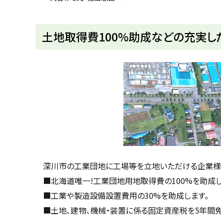
u
へ
k
戻
a
g
る
土地取得費100%助成などの充実し
a
w
a
c
i
t
y
深川市の工業団地に工場等を立地いただける企業様
■北海道唯一!工業団地用地取得費の100%を助成し
■工業や製造設備設置費用の30%を助成します。
■土地、建物、機械・装置に係る固定資産税を5年間