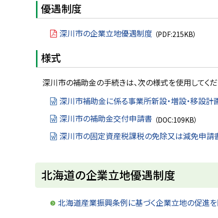
優遇制度
深川市の企業立地優遇制度
（PDF:215KB）
様式
深川市の補助金の手続きは、次の様式を使用してくだ
深川市補助金に係る事業所新設・増設・移設計
深川市の補助金交付申請書
（DOC:109KB）
深川市の固定資産税課税の免除又は減免申請
ト
北海道の企業立地優遇制度
ッ
プ
北海道産業振興条例に基づく企業立地の促進を
に