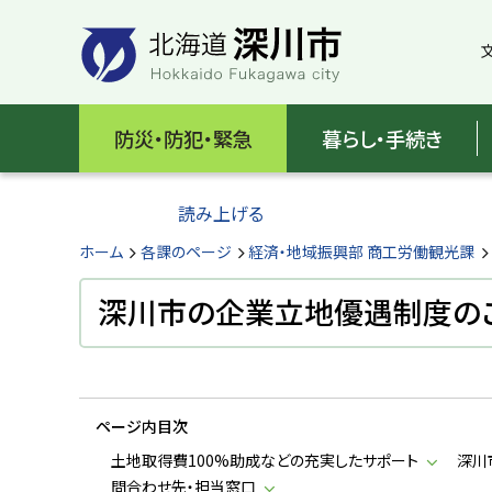
本
本
文
文
へ
へ
メ
戻
北
ニ
る
海
防災・防犯・緊急
暮らし・手続き
ュ
メ
ー
ニ
道
へ
ュ
読み上げる
深
ー
へ
ホーム
各課のページ
経済・地域振興部 商工労働観光課
川
戻
る
深川市の企業立地優遇制度の
市
ペ
H
ー
o
ジ
k
k
の
a
ページ内目次
ト
i
d
ッ
土地取得費100%助成などの充実したサポート
深川
o
プ
問合わせ先・担当窓口
F