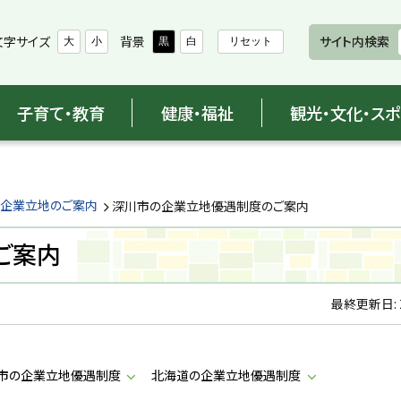
文字サイズ
背景
サイト内検索
大
小
黒
白
リセット
子育て・教育
健康・福祉
観光・文化・ス
企業立地のご案内
深川市の企業立地優遇制度のご案内
ご案内
最終更新日:
市の企業立地優遇制度
北海道の企業立地優遇制度