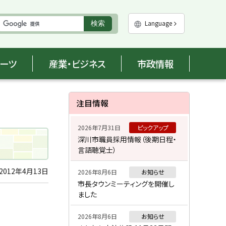
実
Language
検索
行
ポーツ
産業・ビジネス
市政情報
サ
注目情報
イ
2026年7月31日
ピックアップ
ド
深川市職員採用情報（後期日程・
言語聴覚士）
・
メ
2012年4月13日
2026年8月6日
お知らせ
市長タウンミーティングを開催し
ニ
ました
ュ
2026年8月6日
お知らせ