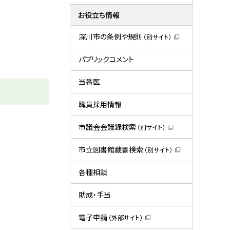
お役立ち情報
深川市の条例や規則
（別サイト）
（
新
規
パブリックコメント
ウ
ィ
ン
当番医
ド
ウ
で
職員採用情報
開
き
ま
市議会会議録検索
（別サイト）
す
（
）
新
規
市立図書館蔵書検索
（別サイト）
ウ
（
ィ
新
ン
規
各種相談
ド
ウ
ウ
ィ
で
ン
助成・手当
開
ド
き
ウ
ま
で
電子申請
（外部サイト）
す
開
（
）
き