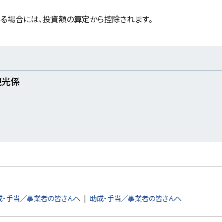
新
規
ウ
る場合には、投資額の算定から控除されます。
ィ
ン
ド
ウ
で
開
き
ま
観光係
す
）
成・手当／事業者の皆さんへ
助成・手当／事業者の皆さんへ