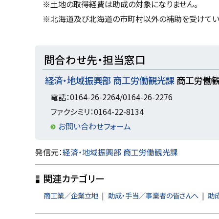
※土地の取得経費は助成の対象になりません。
戻
※北海道及び北海道の市町村以外の補助を受けてい
る
ト
問合わせ先・担当窓口
ッ
経済・地域振興部 商工労働観光課
商工労働
プ
に
電話：0164-26-2264/0164-26-2276
戻
ファクシミリ：0164-22-8134
る
お問い合わせフォーム
ト
発信元：
経済・地域振興部 商工労働観光課
ッ
関連カテゴリー
プ
に
商工業／企業立地
助成・手当／事業者の皆さんへ
助
戻