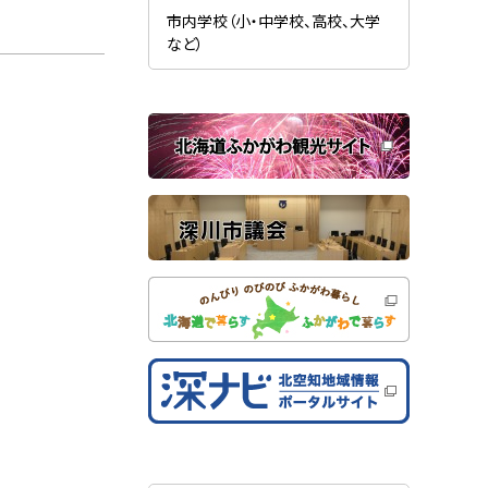
新
ま
規
市内学校（小・中学校、高校、大学
す
ウ
）
など）
ィ
ン
ド
ウ
で
関
開
き
連
ま
す
サ
）
イ
ト