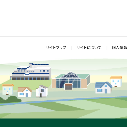
本
サ
サイトマップ
サイトについて
個人情報
文
イ
へ
ト
戻
情
る
メ
報
ニ
ュ
ー
へ
戻
る