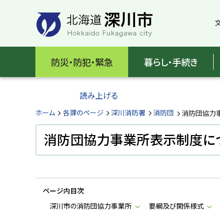
本
本
文
文
へ
へ
メ
戻
北
ニ
る
海
防災・防犯・緊急
暮らし・手続き
ュ
メ
ー
ニ
道
へ
ュ
読み上げる
深
ー
へ
ホーム
各課のページ
深川消防署
消防団
消防団協力
川
戻
る
消防団協力事業所表示制度に
市
ペ
H
ー
o
ジ
k
k
の
a
ページ内目次
ト
i
d
ッ
深川市の消防団協力事業所
要綱及び関係様式
o
プ
F