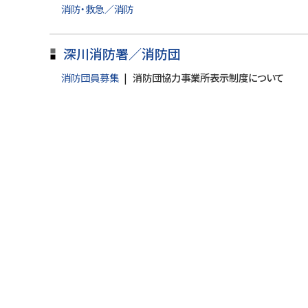
に
消防・救急／消防
戻
る
深川消防署／消防団
消防団員募集
消防団協力事業所表示制度について