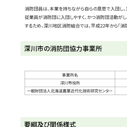
u
へ
k
消防団員は、本業を持ちながら自らの意思で入団し、
戻
a
従業員が消防団に入団しやすく、かつ消防団活動がし
g
る
a
するため、深川地区消防組合では、平成22年から「消
w
a
c
i
t
深川市の消防団協力事業所
y
事業所名
深川市役所
平
一般財団法人北海道農業近代化技術研究センター
ト
要綱及び関係様式