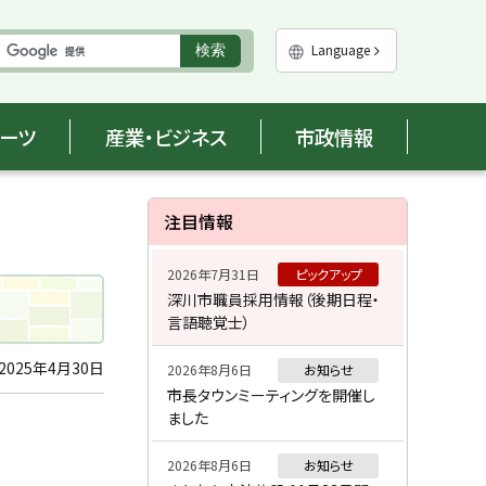
実
Language
検索
行
ポーツ
産業・ビジネス
市政情報
サ
注目情報
イ
2026年7月31日
ピックアップ
ド
深川市職員採用情報（後期日程・
言語聴覚士）
・
メ
2025年4月30日
2026年8月6日
お知らせ
市長タウンミーティングを開催し
ニ
ました
ュ
2026年8月6日
お知らせ