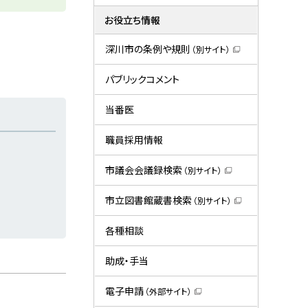
お役立ち情報
深川市の条例や規則
（別サイト）
（
新
規
パブリックコメント
ウ
ィ
ン
当番医
ド
ウ
で
職員採用情報
開
き
ま
市議会会議録検索
（別サイト）
す
（
）
新
規
市立図書館蔵書検索
（別サイト）
ウ
（
ィ
新
ン
規
各種相談
ド
ウ
ウ
ィ
で
ン
助成・手当
開
ド
き
ウ
ま
で
電子申請
（外部サイト）
す
開
（
）
き