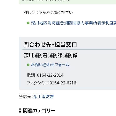
ッ
プ
詳しくは下記をご覧ください。
に
深川地区消防組合消防団協力事業所表示制度
戻
る
ト
問合わせ先・担当窓口
ッ
深川消防署 消防課 消防係
プ
に
お問い合わせフォーム
戻
電話：0164-22-2814
る
ファクシミリ：0164-22-6216
ト
発信元：
深川消防署
ッ
関連カテゴリー
プ