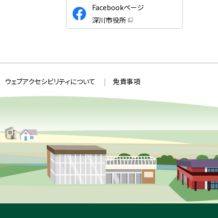
公
Facebookページ
式
深川市役所
S
（
新
N
規
ウ
S
ィ
ン
ド
ウ
ウェブアクセシビリティについて
免責事項
で
開
き
ま
す
）