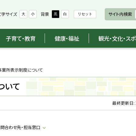
文字サイズ
背景
サイト内検索
大
小
黒
白
リセット
子育て・教育
健康・福祉
観光・文化・ス
事業所表示制度について
ついて
最終更新日:
問合わせ先・担当窓口