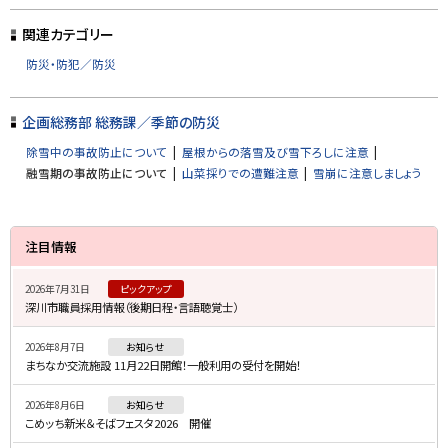
ッ
プ
関連カテゴリー
に
防災・防犯／防災
戻
る
企画総務部 総務課／季節の防災
除雪中の事故防止について
屋根からの落雪及び雪下ろしに注意
融雪期の事故防止について
山菜採りでの遭難注意
雪崩に注意しましょう
サ
注目情報
イ
2026年7月31日
ピックアップ
ド
深川市職員採用情報（後期日程・言語聴覚士）
・
2026年8月7日
お知らせ
メ
まちなか交流施設 11月22日開館！一般利用の受付を開始！
ニ
2026年8月6日
お知らせ
ュ
こめッち新米＆そばフェスタ2026 開催
ー