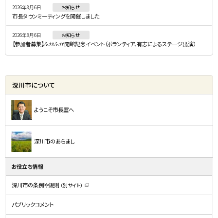
2026年8月6日
お知らせ
市長タウンミーティングを開催しました
2026年8月6日
お知らせ
【参加者募集】ふかふか開館記念イベント（ボランティア、有志によるステージ出演）
深川市について
ようこそ市長室へ
深川市のあらまし
お役立ち情報
深川市の条例や規則
（別サイト）
（
新
規
パブリックコメント
ウ
ィ
ン