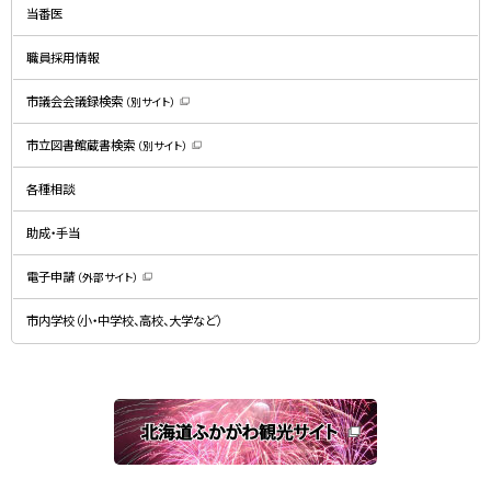
ド
当番医
ウ
で
開
職員採用情報
き
ま
す
）
市議会会議録検索
（別サイト）
（
新
規
市立図書館蔵書検索
（別サイト）
ウ
（
ィ
新
ン
規
ド
各種相談
ウ
ウ
ィ
で
ン
開
ド
助成・手当
き
ウ
ま
で
す
開
）
電子申請
（外部サイト）
き
（
ま
新
す
規
）
市内学校（小・中学校、高校、大学など）
ウ
ィ
ン
ド
ウ
で
関
開
き
連
ま
す
サ
）
イ
ト