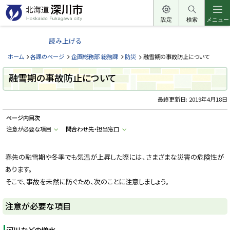
本
文
設定
検索
メニュー
北
へ
海
読み上げる
メ
道
ニ
ホーム
各課のページ
企画総務部 総務課
防災
融雪期の事故防止について
深
ュ
川
融雪期の事故防止について
ー
市
へ
最終更新日:
2019年4月18日
H
o
k
ページ内目次
k
a
注意が必要な項目
問合わせ先・担当窓口
i
d
o
春先の融雪期や冬季でも気温が上昇した際には、さまざまな災害の危険性が
F
u
あります。
k
a
そこで、事故を未然に防ぐため、次のことに注意しましょう。
g
a
w
注意が必要な項目
a
c
i
t
河川などの増水