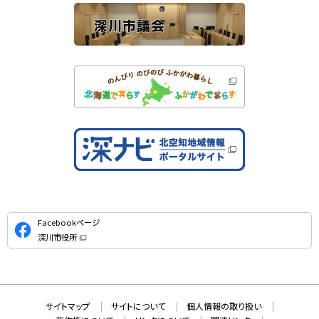
公
Facebookページ
式
深川市役所
S
（
新
N
規
ウ
S
ィ
ン
ド
本
ウ
サ
サイトマップ
サイトについて
個人情報の取り扱い
で
文
開