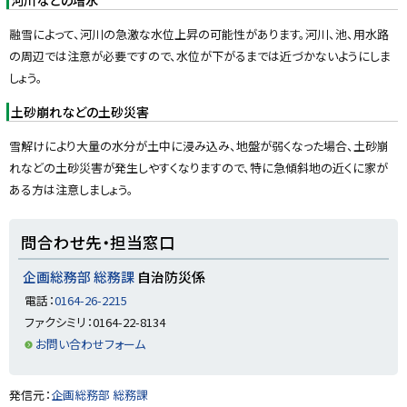
y
融雪によって、河川の急激な水位上昇の可能性があります。河川、池、用水路
の周辺では注意が必要ですので、水位が下がるまでは近づかないようにしま
しょう。
土砂崩れなどの土砂災害
雪解けにより大量の水分が土中に浸み込み、地盤が弱くなった場合、土砂崩
れなどの土砂災害が発生しやすくなりますので、特に急傾斜地の近くに家が
ある方は注意しましょう。
ト
問合わせ先・担当窓口
ッ
プ
企画総務部 総務課
自治防災係
に
電話：
0164-26-2215
戻
ファクシミリ：0164-22-8134
る
お問い合わせフォーム
ト
発信元：
企画総務部 総務課