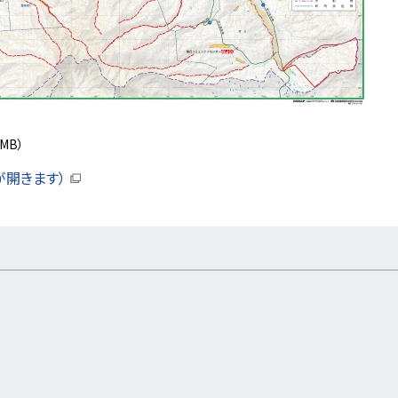
3MB）
が開きます）
（
新
規
ウ
ィ
ン
ド
ウ
で
開
き
ま
す
）