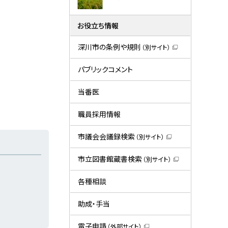
お役立ち情報
深川市の条例や規則
（別サイト）
（
新
規
パブリックコメント
ウ
ィ
ン
当番医
ド
ウ
で
職員採用情報
開
き
ま
市議会会議録検索
（別サイト）
す
（
）
新
規
市立図書館蔵書検索
（別サイト）
ウ
（
ィ
新
ン
規
各種相談
ド
ウ
ウ
ィ
で
ン
助成・手当
開
ド
き
ウ
ま
で
電子申請
（外部サイト）