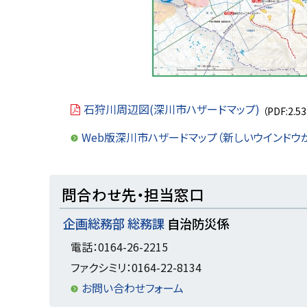
石狩川周辺図(深川市ハザードマップ)
（PDF:2.5
Web版深川市ハザードマップ（新しいウインドウ
ト
問合わせ先・担当窓口
ッ
企画総務部 総務課
自治防災係
プ
に
電話：0164-26-2215
戻
ファクシミリ：0164-22-8134
る
お問い合わせフォーム