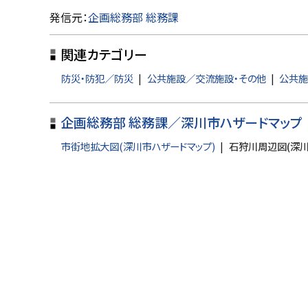
ト
発信元：
企画総務部 総務課
ッ
関連カテゴリー
プ
に
防災・防犯／防災
公共施設／交流施設・その他
公共施
戻
る
企画総務部 総務課／深川市ハザードマップ
市街地拡大図(深川市ハザードマップ)
石狩川周辺図(深川