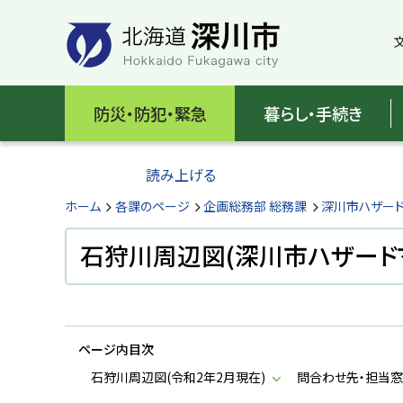
本
本
文
文
へ
へ
メ
戻
北
ニ
る
海
防災・防犯・緊急
暮らし・手続き
ュ
メ
ー
ニ
道
へ
ュ
読み上げる
深
ー
へ
ホーム
各課のページ
企画総務部 総務課
深川市ハザー
川
戻
る
石狩川周辺図(深川市ハザード
市
ペ
H
ー
o
ジ
k
k
の
a
ページ内目次
ト
i
d
ッ
石狩川周辺図(令和2年2月現在)
問合わせ先・担当
o
プ
F