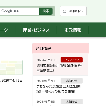
実
Language
検索
行
ポーツ
産業・ビジネス
市政情報
サ
注目情報
イ
2026年7月31日
ピックアップ
ド
深川市職員採用情報（後期日程・
言語聴覚士）
・
メ
:
2020年4月1日
2026年8月7日
お知らせ
まちなか交流施設 11月22日開
ニ
館！一般利用の受付を開始！
ュ
2026年8月6日
お知らせ