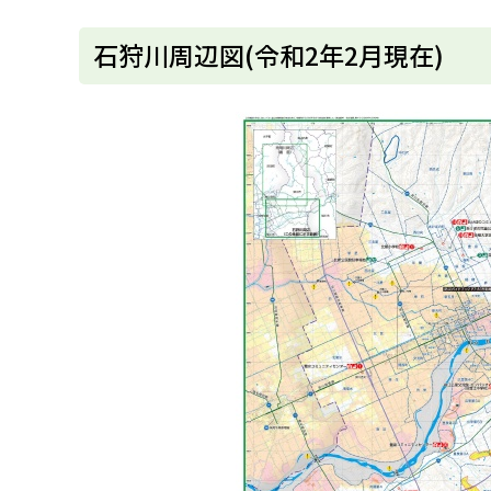
u
へ
k
戻
石狩川周辺図(令和2年2月現在)
a
g
る
a
w
a
c
i
t
y