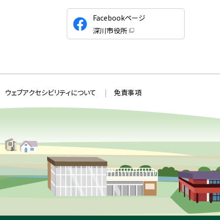
公
Facebookページ
式
深川市役所
S
（
新
N
規
ウ
S
ィ
ン
ド
ウ
ウェブアクセシビリティについて
免責事項
で
開
き
ま
す
）