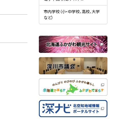
す
開
（
）
き
新
ま
規
市内学校（小・中学校、高校、大学
す
ウ
）
など）
ィ
ン
ド
ウ
で
関
開
き
連
ま
す
サ
）
イ
ト