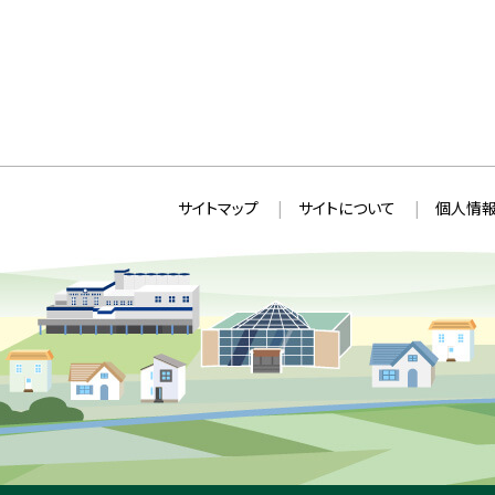
本
サ
サイトマップ
サイトについて
個人情報
文
イ
へ
ト
戻
情
る
メ
報
ニ
ュ
ー
へ
戻
る