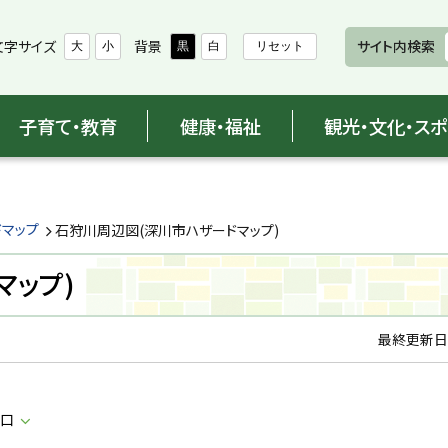
文字サイズ
背景
サイト内検索
大
小
黒
白
リセット
子育て・教育
健康・福祉
観光・文化・ス
ドマップ
石狩川周辺図(深川市ハザードマップ)
マップ)
最終更新日
窓口