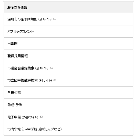
お役立ち情報
深川市の条例や規則
（別サイト）
（
新
規
パブリックコメント
ウ
ィ
ン
ド
当番医
ウ
で
開
職員採用情報
き
ま
す
）
市議会会議録検索
（別サイト）
（
新
規
市立図書館蔵書検索
（別サイト）
ウ
（
ィ
新
ン
規
ド
各種相談
ウ
ウ
ィ
で
ン
開
ド
助成・手当
き
ウ
ま
で
す
開
）
電子申請
（外部サイト）
き
（
ま
新
す
規
）
市内学校（小・中学校、高校、大学など）
ウ
ィ