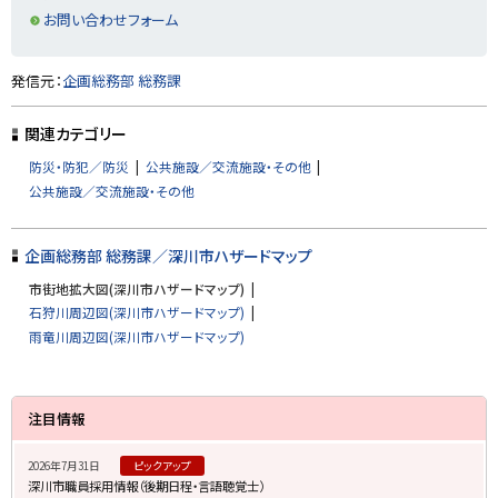
ま
る
す
お問い合わせフォーム
）
ト
発信元：
企画総務部 総務課
ッ
プ
関連カテゴリー
に
防災・防犯／防災
公共施設／交流施設・その他
戻
公共施設／交流施設・その他
る
企画総務部 総務課／深川市ハザードマップ
市街地拡大図(深川市ハザードマップ)
石狩川周辺図(深川市ハザードマップ)
雨竜川周辺図(深川市ハザードマップ)
サ
注目情報
イ
2026年7月31日
ピックアップ
ド
深川市職員採用情報（後期日程・言語聴覚士）