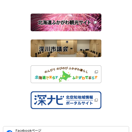
ン
ド
ウ
で
関
開
き
連
ま
す
サ
）
イ
ト
公
Facebookページ