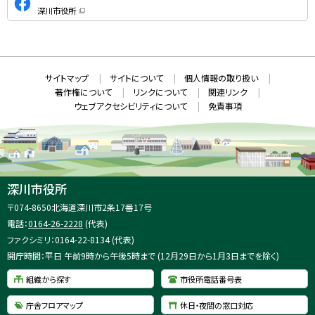
式
深川市役所
S
（
新
N
規
ウ
S
ィ
ン
ド
本
ウ
サ
サイトマップ
サイトについて
個人情報の取り扱い
で
文
開
イ
著作権について
リンクについて
関連リンク
へ
き
ト
ま
ウェブアクセシビリティについて
免責事項
戻
す
情
）
る
メ
報
ニ
ュ
ー
へ
深川市役所
戻
住
〒074-8650
北海道深川市2条17番17号
る
所
電話：
0164-26-2228
(代表)
：
ファクシミリ：0164-22-8134 (代表)
開庁時間：平日 午前9時から午後5時まで (12月29日から1月3日までを除く)
組織から探す
市役所電話番号表
庁舎フロアマップ
休日・夜間の窓口対応