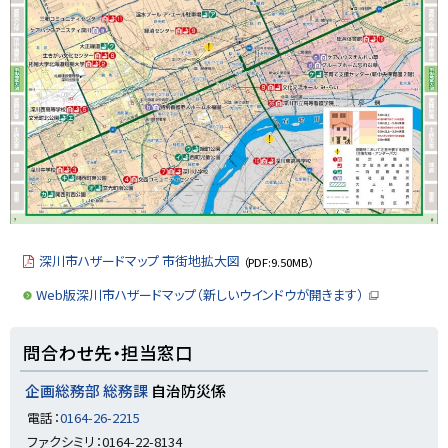
y
深川市ハザードマップ 市街地拡大図
（PDF:9.50MB）
Web版深川市ハザードマップ（新しいウインドウが開きます）
（
新
規
ト
ウ
問合わせ先・担当窓口
ィ
ッ
ン
ド
プ
企画総務部 総務課
自治防災係
ウ
に
で
電話：
0164-26-2215
開
戻
き
ファクシミリ：0164-22-8134