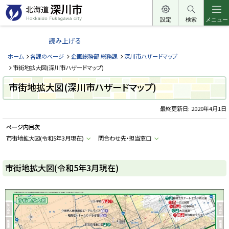
本
文
設定
検索
メニュー
北
へ
海
読み上げる
メ
道
ニ
ホーム
各課のページ
企画総務部 総務課
深川市ハザードマップ
深
ュ
市街地拡大図(深川市ハザードマップ)
川
ー
市街地拡大図(深川市ハザードマップ)
市
へ
H
o
最終更新日:
2020年4月1日
k
k
ページ内目次
a
i
市街地拡大図(令和5年3月現在)
問合わせ先・担当窓口
d
o
F
u
市街地拡大図(令和5年3月現在)
k
a
g
a
w
a
c
i
t