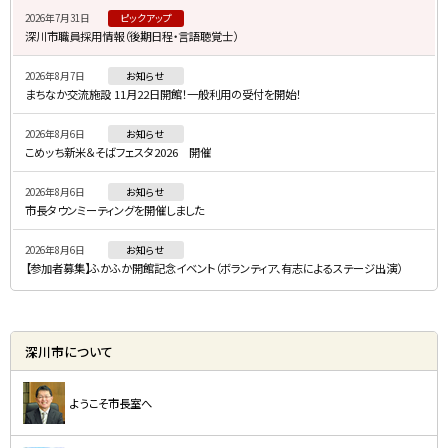
2026年7月31日
ピックアップ
ド
深川市職員採用情報（後期日程・言語聴覚士）
・
2026年8月7日
お知らせ
メ
まちなか交流施設 11月22日開館！一般利用の受付を開始！
ニ
2026年8月6日
お知らせ
ュ
こめッち新米＆そばフェスタ2026 開催
ー
2026年8月6日
お知らせ
市長タウンミーティングを開催しました
2026年8月6日
お知らせ
【参加者募集】ふかふか開館記念イベント（ボランティア、有志によるステージ出演）
深川市について
ようこそ市長室へ