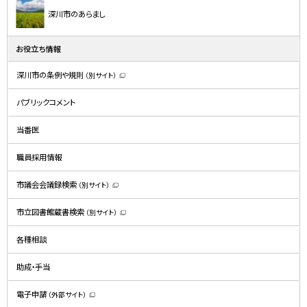
深川市のあらまし
お役立ち情報
深川市の条例や規則
（別サイト）
（
新
規
パブリックコメント
ウ
ィ
ン
ド
当番医
ウ
で
開
職員採用情報
き
ま
す
）
市議会会議録検索
（別サイト）
（
新
規
市立図書館蔵書検索
（別サイト）
ウ
（
ィ
新
ン
規
ド
各種相談
ウ
ウ
ィ
で
ン
開
ド
助成・手当
き
ウ
ま
で
す
開
）
電子申請
（外部サイト）
き
（
ま