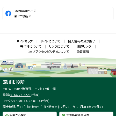
公
Facebookページ
式
深川市役所
S
（
新
N
規
ウ
S
ィ
ン
ド
本
ウ
サ
サイトマップ
サイトについて
個人情報の取り扱い
で
文
開
イ
著作権について
リンクについて
関連リンク
へ
き
ト
ま
ウェブアクセシビリティについて
免責事項
戻
す
情
）
る
メ
報
ニ
ュ
ー
へ
深川市役所
戻
住
〒074-8650
北海道深川市2条17番17号
る
所
電話：
0164-26-2228
(代表)
：
ファクシミリ：0164-22-8134 (代表)
開庁時間：平日 午前9時から午後5時まで (12月29日から1月3日までを除く)
組織から探す
市役所電話番号表