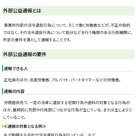
y
外部公益通報とは
事業所内部の法令違反行為について、そこで働く労働者などが、不正の目的
ではなく、その法令違反行為について処分などを行う権限のある行政機関に、
所定の要件を満たして通報することです。
ト
外部公益通報の要件
ッ
プ
通報できる人
に
正社員のほか、派遣労働者、アルバイト、パートタイマーなどの労働者。
戻
る
通報の内容
労務提供先で、一定の法律に違反する犯罪行為や過料の対象となる行為の
ほか、最終的に刑罰や行政罰につながる行為が生じている、または生じようと
していること。
≪通報の対象となる例≫
私が勤務する会社が法令違反行為を行っている など