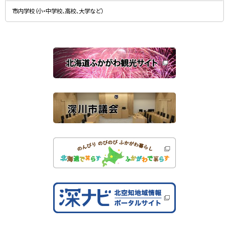
新
す
規
）
市内学校（小・中学校、高校、大学など）
ウ
ィ
ン
ド
ウ
で
関
開
き
連
ま
す
サ
）
イ
ト