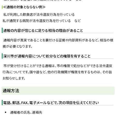
≪通報の対象とならない例≫
私が利用した飲食店が法令違反行為を行っている
私が通院する病院が法令違反行為を行っている など
通報の内容が信じるに足りる相当の理由があること
通報内容が真実であることを裏付ける証拠や内部資料があるなど、相当の根
拠が必要となります。
深川市が通報内容について処分などの権限を有すること
市が受け付けることができる通報は、市の権限で処分などができる法令違反
行為についてです。国や道など、他の行政機関が権限を有するものは、その旨
お知らせします。
ト
通報方法
ッ
プ
電話、郵送、FAX、電子メールなどで、次の項目を伝えてください
に
通報者の氏名、連絡先
戻