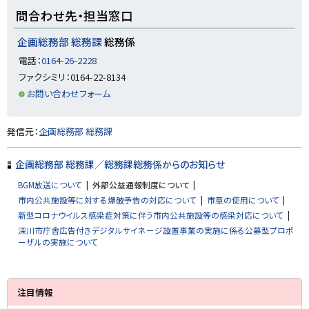
ト
問合わせ先・担当窓口
ッ
プ
企画総務部 総務課
総務係
に
電話：
0164-26-2228
戻
ファクシミリ：0164-22-8134
る
お問い合わせフォーム
ト
発信元：
企画総務部 総務課
ッ
プ
企画総務部 総務課／総務課総務係からのお知らせ
に
BGM放送について
外部公益通報制度について
戻
市内公共施設等に対する爆破予告の対応について
市章の使用について
る
新型コロナウイルス感染症対策に伴う市内公共施設等の感染対応について
深川市庁舎広告付きデジタルサイネージ設置事業の実施に係る公募型プロポ
ーザルの実施について
サ
注目情報
イ