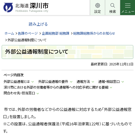
本
文
設定
検索
メニュー
北
へ
海
読み上げる
メ
道
ニ
ホーム
各課のページ
企画総務部 総務課
総務課総務係からのお知らせ
深
ュ
外部公益通報制度について
川
ー
外部公益通報制度について
市
へ
H
o
最終更新日:
2025年12月11日
k
k
ページ内目次
a
i
外部公益通報とは
外部公益通報の要件
通報方法
通報・相談窓口
d
深川市における外部の労働者等からの通報等への対応手続に関する要綱
o
F
問合わせ先・担当窓口
u
k
a
g
市では、外部の労働者などからの公益通報に対応するため「外部公益通報窓
a
口」を設置しました。
w
a
※この設置は、公益通報者保護法（平成16年法律第122号）に基づいたもので
c
i
す。
t