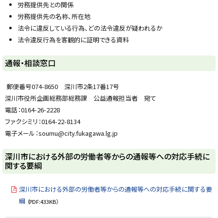
労務提供先との関係
る
労務提供先の名称、所在地
法令に違反している行為、どの法令違反が疑われるか
法令違反行為を客観的に証明できる資料
ト
通報・相談窓口
ッ
プ
郵便番号074-8650 深川市2条17番17号
に
深川市役所企画総務部総務課 公益通報担当者 宛て
戻
電話：0164-26-2228
る
ファクシミリ：0164-22-8134
電子メール：soumu@city.fukagawa.lg.jp
ト
深川市における外部の労働者等からの通報等への対応手続に
関する要綱
ッ
プ
深川市における外部の労働者等からの通報等への対応手続に関する要
に
綱
戻
（PDF:433KB）
る