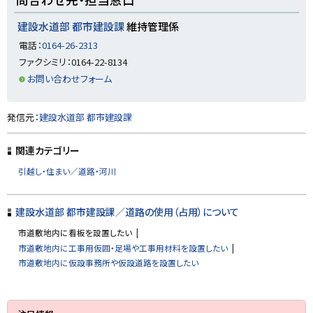
ッ
プ
建設水道部 都市建設課
維持管理係
に
電話：
0164-26-2313
戻
ファクシミリ：0164-22-8134
る
お問い合わせフォーム
ト
発信元：
建設水道部 都市建設課
ッ
プ
関連カテゴリー
に
引越し・住まい／道路・河川
戻
る
建設水道部 都市建設課／道路の使用（占用）について
市道敷地内に看板を設置したい
市道敷地内に工事用仮囲・足場や工事用材料を設置したい
市道敷地内に仮設事務所や仮設道路を設置したい
サ