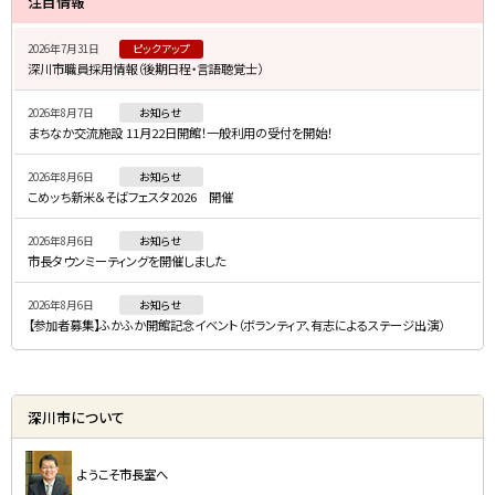
注目情報
イ
2026年7月31日
ピックアップ
ド
深川市職員採用情報（後期日程・言語聴覚士）
・
2026年8月7日
お知らせ
メ
まちなか交流施設 11月22日開館！一般利用の受付を開始！
ニ
2026年8月6日
お知らせ
ュ
こめッち新米＆そばフェスタ2026 開催
ー
2026年8月6日
お知らせ
市長タウンミーティングを開催しました
2026年8月6日
お知らせ
【参加者募集】ふかふか開館記念イベント（ボランティア、有志によるステージ出演）
深川市について
ようこそ市長室へ