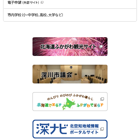
）
電子申請
（外部サイト）
き
（
ま
新
す
規
）
市内学校（小・中学校、高校、大学など）
ウ
ィ
ン
ド
ウ
で
関
開
き
連
ま
す
サ
）
イ
ト