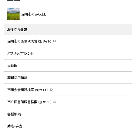
深川市のあらまし
お役立ち情報
深川市の条例や規則
（別サイト）
（
新
規
パブリックコメント
ウ
ィ
ン
ド
当番医
ウ
で
開
職員採用情報
き
ま
す
）
市議会会議録検索
（別サイト）
（
新
規
市立図書館蔵書検索
（別サイト）
ウ
（
ィ
新
ン
規
ド
各種相談
ウ
ウ
ィ
で
ン
開
ド
助成・手当
き
ウ
ま
で
す
開