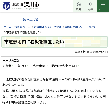
本
文
設定
検索
メニュー
北
へ
海
読み上げる
メ
道
ニ
ホーム
各課のページ
建設水道部 都市建設課
道路の使用（占用）について
深
ュ
市道敷地内に看板を設置したい
川
ー
市道敷地内に看板を設置したい
市
へ
H
o
最終更新日:
2005年2月28日
k
k
ページ内目次
a
i
対象者
負担額
手続・申請
問合わせ先・担当窓口
d
o
F
u
市道敷地内で看板を設置する場合は道路占用の許可申請（道路法第32条）が
k
必要になります。
a
g
道路占用とは、道路（道路敷地）を継続して使用することを意味しています。
a
w
なお、看板の種類・位置・構造によっては許可できないものもありますので、市
a
c
役所都市建設課にご相談下さい。
i
t