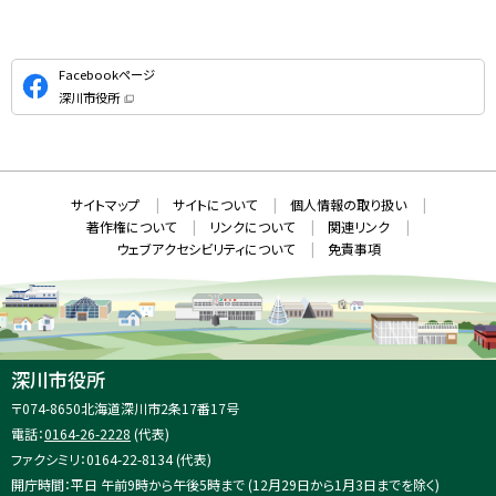
公
Facebookページ
式
深川市役所
S
（
新
N
規
ウ
S
ィ
ン
ド
本
ウ
サ
サイトマップ
サイトについて
個人情報の取り扱い
で
文
開
イ
著作権について
リンクについて
関連リンク
へ
き
ト
ま
ウェブアクセシビリティについて
免責事項
戻
す
情
）
る
メ
報
ニ
ュ
ー
へ
深川市役所
戻
住
〒074-8650
北海道深川市2条17番17号
る
所
電話：
0164-26-2228
(代表)
：
ファクシミリ：0164-22-8134 (代表)
開庁時間：平日 午前9時から午後5時まで (12月29日から1月3日までを除く)