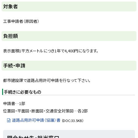
y
対象者
工事申請者（原因者）
ト
負担額
ッ
プ
表示面積1平方メートルにつき1年で4,400円になります。
に
戻
ト
手続・申請
る
ッ
プ
都市建設課で道路占用許可申請を行なって下さい。
に
手続きに必要なもの
戻
る
申請書…1部
位置図・平面図・断面図・交通安全対策図…各2部
道路占用許可申請（協議）書
（DOC:33.5KB）
ト
問合わせ先・担当窓口