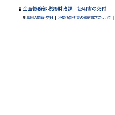
る
企画総務部 税務財政課／証明書の交付
地番図の閲覧・交付
税関係証明書の郵送請求について