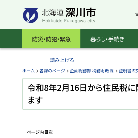
本
本
文
文
へ
へ
メ
戻
北
ニ
る
海
防災・防犯・緊急
暮らし・手続き
ュ
メ
ー
ニ
道
へ
ュ
読み上げる
深
ー
へ
ホーム
各課のページ
企画総務部 税務財政課
証明書の
川
戻
る
令和8年2月16日から住民税
市
ペ
ます
H
ー
o
ジ
k
k
の
a
ト
i
d
ッ
o
ページ内目次
プ
F