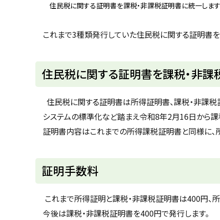
u
住民税に関する証明書を課税・非課税証明書に統一しま
へ
k
戻
a
g
る
これまで3種類発行していた住民税に関する証明書
a
w
a
c
i
住民税に関する証明書を課税・非課
t
y
住民税に関する証明書は所得証明書、課税・非課税証
システムの標準化など踏まえ令和8年2月16日から課
証明書内容はこれまでの所得課税証明書と同様に、所
ト
証明手数料
ッ
プ
これまで所得証明と課税・非課税証明書は400円、所
に
今後は課税・非課税証明書を400円で発行します。