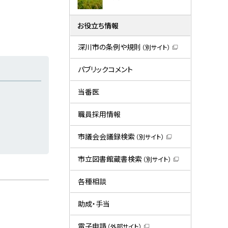
お役立ち情報
深川市の条例や規則
（別サイト）
（
新
規
パブリックコメント
ウ
ィ
ン
当番医
ド
ウ
で
職員採用情報
開
き
ま
市議会会議録検索
（別サイト）
す
（
）
新
規
市立図書館蔵書検索
（別サイト）
ウ
（
ィ
新
ン
規
各種相談
ド
ウ
ウ
ィ
で
ン
助成・手当
開
ド
き
ウ
ま
で
電子申請
（外部サイト）