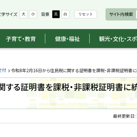
文字サイズ
背景
サイト内検索
大
小
黒
白
リセット
子育て・教育
健康・福祉
観光・文化・ス
交付
令和8年2月16日から住民税に関する証明書を課税・非課税証明書に
に関する証明書を課税・非課税証明書に
最終更新日: