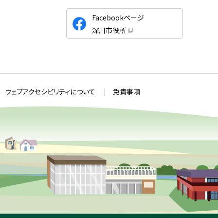
公
Facebookページ
式
深川市役所
S
（
新
N
規
ウ
S
ィ
ン
ド
ウ
ウェブアクセシビリティについて
免責事項
で
開
き
ま
す
）