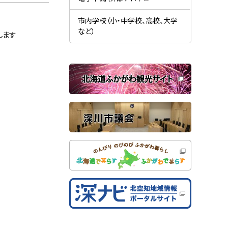
す
開
（
）
き
新
ま
規
市内学校（小・中学校、高校、大学
す
ウ
）
など）
ィ
します
ン
ド
ウ
で
関
開
き
連
ま
す
サ
）
イ
ト