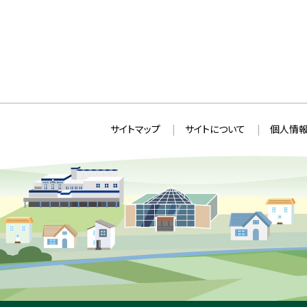
本
サ
サイトマップ
サイトについて
個人情報
文
イ
へ
ト
戻
情
る
メ
報
ニ
ュ
ー
へ
戻
る