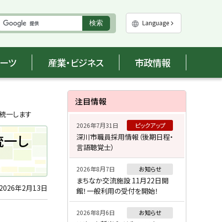
実
Language
検索
行
ポーツ
産業・ビジネス
市政情報
サ
注目情報
イ
統一します
2026年7月31日
ピックアップ
ド
統一し
深川市職員採用情報（後期日程・
言語聴覚士）
・
メ
2026年8月7日
お知らせ
まちなか交流施設 11月22日開
ニ
2026年2月13日
館！一般利用の受付を開始！
ュ
2026年8月6日
お知らせ