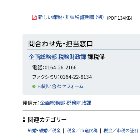
戻
る
新しい課税・非課税証明書（例）
（PDF:134KB）
ト
問合わせ先・担当窓口
ッ
企画総務部 税務財政課
課税係
プ
に
電話：0164-26-2166
戻
ファクシミリ：0164-22-8134
る
お問い合わせフォーム
ト
発信元：
企画総務部 税務財政課
ッ
関連カテゴリー
プ
に
結婚・離婚／税金
税金／市道民税
税金／市税の証明
戻