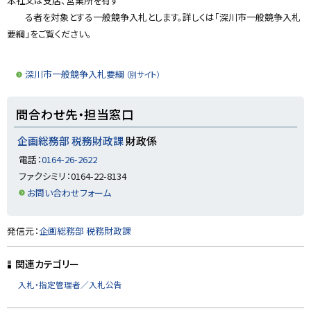
本社又は支店、営業所を有す
る者を対象とする一般競争入札とします。詳しくは「深川市一般競争入札
要綱」をご覧ください。
深川市一般競争入札要綱
（別サイト）
ト
問合わせ先・担当窓口
ッ
プ
企画総務部 税務財政課
財政係
に
電話：
0164-26-2622
戻
ファクシミリ：0164-22-8134
る
お問い合わせフォーム
ト
発信元：
企画総務部 税務財政課
ッ
プ
関連カテゴリー
に
入札・指定管理者／入札公告
戻
る