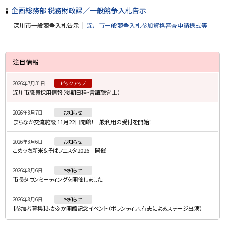
企画総務部 税務財政課／一般競争入札告示
深川市一般競争入札告示
深川市一般競争入札参加資格審査申請様式等
サ
注目情報
イ
2026年7月31日
ピックアップ
ド
深川市職員採用情報（後期日程・言語聴覚士）
・
2026年8月7日
お知らせ
メ
まちなか交流施設 11月22日開館！一般利用の受付を開始！
ニ
2026年8月6日
お知らせ
ュ
こめッち新米＆そばフェスタ2026 開催
ー
2026年8月6日
お知らせ
市長タウンミーティングを開催しました
2026年8月6日
お知らせ
【参加者募集】ふかふか開館記念イベント（ボランティア、有志によるステージ出演）