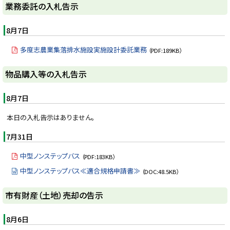
ト
業務委託の入札告示
ッ
プ
8月7日
に
多度志農業集落排水施設実施設計委託業務
（PDF:189KB）
戻
る
ト
物品購入等の入札告示
ッ
プ
8月7日
に
本日の入札告示はありません。
戻
る
7月31日
中型ノンステップバス
（PDF:183KB）
中型ノンステップバス≪適合規格申請書≫
（DOC:48.5KB）
ト
市有財産（土地）売却の告示
ッ
プ
8月6日