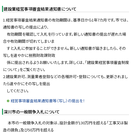
ッ
プ
建設業経営事項審査結果通知書について
に
1.経営事項審査結果通知書の有効期間は、基準日から1年7カ月です。市では、
戻
通知書の写しの提出により、
る
有効期間を確認して入札を行っています。新しい通知書の提出が遅れた場
合や有効期間が切れてしまいま
すと入札に参加することができません。新しい通知書が届きましたら、その
写しを速やかに税務財政課財政
係に提出されるようお願いいたします。詳しくは、「建設業経営事項審査制度
について」をご覧ください。
2.建設業許可、測量業者登録などの各種許可・登録についても、更新されまし
たら速やかにその写しを提出
してください。
経営事項審査結果通知書等（写し）の提出を！
深川市の一般競争入札について
本市の一般競争入札の対象は、設計金額が130万円を超える「工事又は製
造の請負」及び50万円を超える