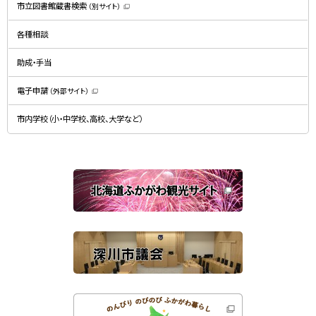
規
市立図書館蔵書検索
（別サイト）
ウ
（
ィ
新
ン
規
ド
各種相談
ウ
ウ
ィ
で
ン
開
ド
助成・手当
き
ウ
ま
で
す
開
）
電子申請
（外部サイト）
き
（
ま
新
す
規
）
市内学校（小・中学校、高校、大学など）
ウ
ィ
ン
ド
ウ
で
関
開
き
連
ま
す
サ
）
イ
ト