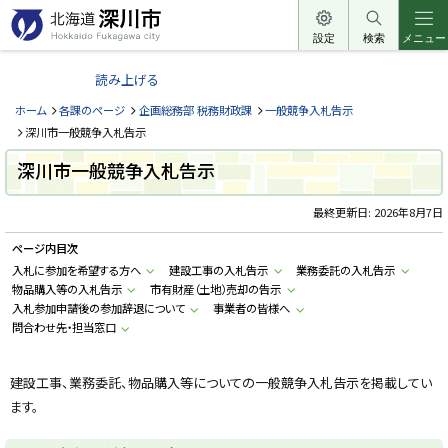
本
文
設定
検索
メニュー
北
へ
海
読み上げる
メ
道
ニ
ホーム
各課のページ
企画総務部 税務財政課
一般競争入札告示
深
ュ
深川市一般競争入札告示
川
ー
深川市一般競争入札告示
市
へ
H
o
最終更新日:
2026年8月7日
k
k
ページ内目次
a
i
入札に参加を希望する方へ
建設工事の入札告示
業務委託の入札告示
d
物品購入等の入札告示
市有財産（土地）売却の告示
o
F
入札参加申請後の参加辞退について
事業者の皆様へ
u
問合わせ先・担当窓口
k
a
g
a
建設工事、業務委託、物品購入等についての一般競争入札告示を掲載してい
w
a
ます。
c
i
t