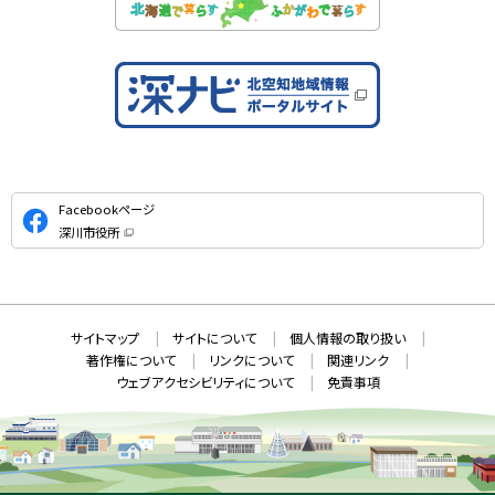
公
Facebookページ
式
深川市役所
S
（
新
N
規
ウ
S
ィ
ン
ド
本
ウ
サ
サイトマップ
サイトについて
個人情報の取り扱い
で
文
開
イ
著作権について
リンクについて
関連リンク
へ
き
ト
ま
ウェブアクセシビリティについて
免責事項
戻
す
情
）
る
メ
報
ニ
ュ
ー