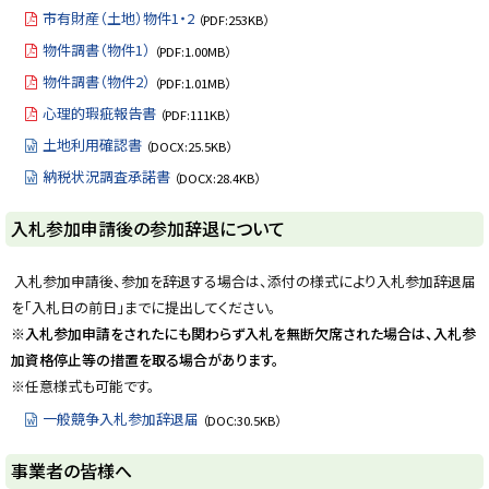
に
市有財産（土地）物件1・2
（PDF:253KB）
戻
物件調書（物件1）
（PDF:1.00MB）
る
物件調書（物件2）
（PDF:1.01MB）
心理的瑕疵報告書
（PDF:111KB）
土地利用確認書
（DOCX:25.5KB）
納税状況調査承諾書
（DOCX:28.4KB）
ト
入札参加申請後の参加辞退について
ッ
プ
入札参加申請後、参加を辞退する場合は、添付の様式により入札参加辞退届
に
を「入札日の前日」までに提出してください。
戻
※入札参加申請をされたにも関わらず入札を無断欠席された場合は、入札参
る
加資格停止等の措置を取る場合があります。
※任意様式も可能です。
一般競争入札参加辞退届
（DOC:30.5KB）
ト
事業者の皆様へ