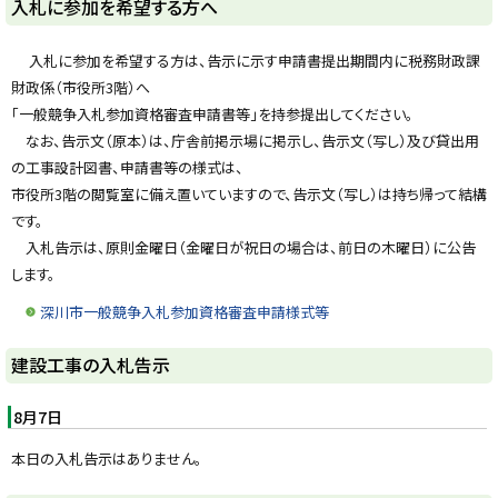
入札に参加を希望する方へ
y
入札に参加を希望する方は、告示に示す申請書提出期間内に税務財政課
財政係（市役所3階）へ
「一般競争入札参加資格審査申請書等」を持参提出してください。
なお、告示文（原本）は、庁舎前掲示場に掲示し、告示文（写し）及び貸出用
の工事設計図書、申請書等の様式は、
市役所3階の閲覧室に備え置いていますので、告示文（写し）は持ち帰って結構
です。
入札告示は、原則金曜日（金曜日が祝日の場合は、前日の木曜日）に公告
します。
深川市一般競争入札参加資格審査申請様式等
ト
建設工事の入札告示
ッ
プ
8月7日
に
本日の入札告示はありません。
戻
る