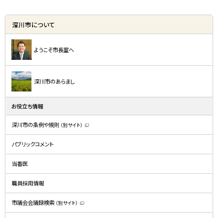
深川市について
ようこそ市長室へ
深川市のあらまし
お役立ち情報
深川市の条例や規則
（別サイト）
（
新
規
パブリックコメント
ウ
ィ
ン
ド
当番医
ウ
で
開
職員採用情報
き
ま
す
）
市議会会議録検索
（別サイト）
（
新