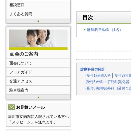
相談窓口
よくある質問
目次
▲
麻酔科常勤医（1名）
面会のご案内
面会について
診療科目の紹介
フロアガイド
(受付1)産婦人科
(受付2)
交通アクセス
(受付5)外科・肛門科[消化
(受付6)脳神経外科
(受付7)
駐車場案内
▲
お見舞いメール
深川市立病院に入院されている方へ
「メッセージ」を送れます。