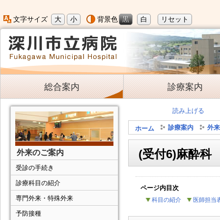
大
小
黒
白
リセット
文字サイズ
背景色
総合案内
診療案内
読み上げる
診療案内
外来
ホーム
(受付6)麻酔科
外来のご案内
受診の手続き
診療科目の紹介
ページ内目次
専門外来・特殊外来
科目の紹介
医師担当表
予防接種