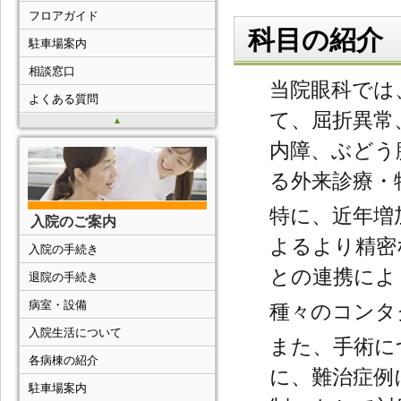
フロアガイド
科目の紹介
駐車場案内
相談窓口
当院眼科では
よくある質問
て、屈折異常
▲
内障、ぶどう
る外来診療・
特に、近年増
入院のご案内
よるより精密
入院の手続き
との連携によ
退院の手続き
病室・設備
種々のコンタ
入院生活について
また、手術に
各病棟の紹介
に、難治症例
駐車場案内