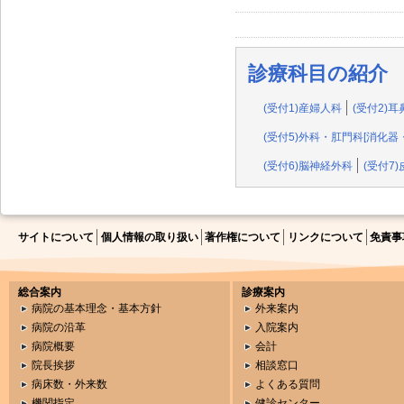
診療科目の紹介
(受付1)産婦人科
(受付2)
(受付5)外科・肛門科[消化
(受付6)脳神経外科
(受付7
サイトについて
個人情報の取り扱い
著作権について
リンクについて
免責事
総合案内
診療案内
病院の基本理念・基本方針
外来案内
病院の沿革
入院案内
病院概要
会計
院長挨拶
相談窓口
病床数・外来数
よくある質問
機関指定
健診センター