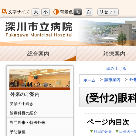
大
小
黒
白
リセット
文字サイズ
背景色
総合案内
診療案内
読み上げる
診療案内
外
ホーム
外来のご案内
(受付2)眼
受診の手続き
診療科目の紹介
ページ内目次
専門外来・特殊外来
科目の紹介
出張医一
予防接種