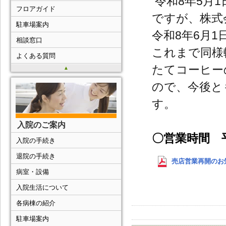
令和8年5月
フロアガイド
ですが、株式
駐車場案内
令和8年6月
相談窓口
これまで同様
よくある質問
たてコーヒー
▲
ので、今後と
す。
入院のご案内
〇営業時間 平
入院の手続き
退院の手続き
売店営業再開のお知ら
病室・設備
入院生活について
各病棟の紹介
駐車場案内