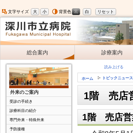
大
小
黒
白
リセット
文字サイズ
背景色
総合案内
診療案内
読み上げる
トピックニュース
ホーム
外来のご案内
1階 売店
受診の手続き
診療科目の紹介
1階 売店
専門外来・特殊外来
予防接種