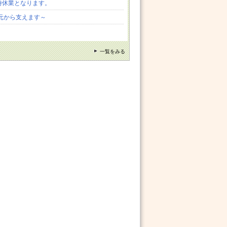
時休業となります。
元から支えます～
一覧をみる