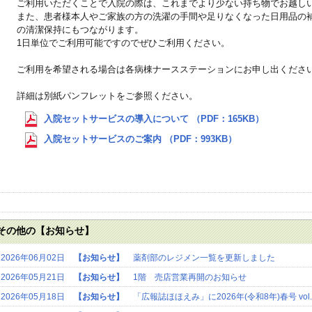
ご利用いただくことで入院の際は、これまでより少ない持ち物でお越し
また、患者様本人やご家族の方の洗濯の手間や足りなくなった日用品の
の清潔保持にもつながります。
1日単位でご利用可能ですのでぜひご利用ください。
ご利用を希望される場合は各病棟ナースステーションにお申し出くださ
詳細は別紙パンフレットをご参照ください。
入院セットサービスの導入について （PDF：165KB）
入院セットサービスのご案内 （PDF：993KB）
その他の【お知らせ】
2026年06月02日
【お知らせ】
薬剤部のレジメン一覧を更新しました
2026年05月21日
【お知らせ】
1階 売店営業再開のお知らせ
2026年05月18日
【お知らせ】
「広報誌ほほえみ」に2026年(令和8年)春号 vol