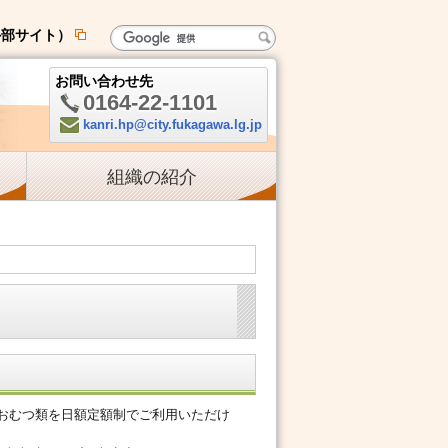
外部サイト）
新
規
お問い合わせ先
ペ
0164-22-1101
ー
電
kanri.hp@city.fukagawa.lg.jp
ジ
Mail:
話:
で
組織の紹介
開
き
ま
す
おむつ類を日額定額制でご利用いただけ