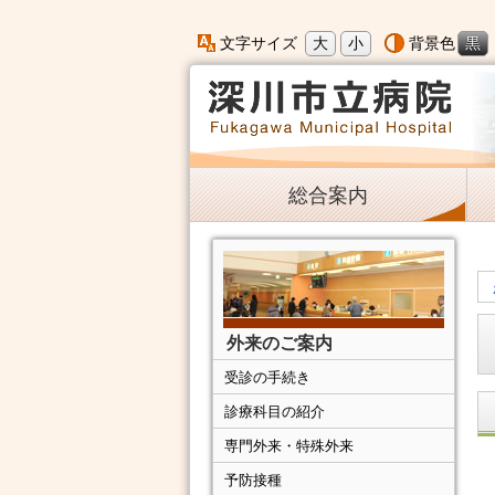
大
小
黒
文字サイズ
背景色
総合案内
外来のご案内
受診の手続き
診療科目の紹介
専門外来・特殊外来
予防接種