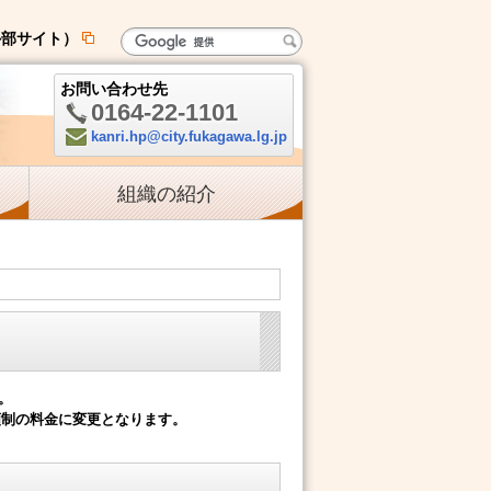
外部サイト）
新
規
お問い合わせ先
ペ
0164-22-1101
ー
電
kanri.hp@city.fukagawa.lg.jp
ジ
Mail:
話:
で
組織の紹介
開
き
ま
す
。
額制の料金に変更となります。