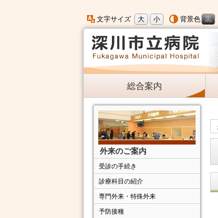
大
小
黒
文字サイズ
背景色
総合案内
外来のご案内
受診の手続き
診療科目の紹介
専門外来・特殊外来
予防接種