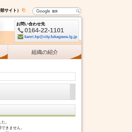
外部サイト）
新
規
お問い合わせ先
ペ
0164-22-1101
ー
電
kanri.hp@city.fukagawa.lg.jp
ジ
Mail:
話:
で
組織の紹介
開
き
ま
す
した。
用できません。