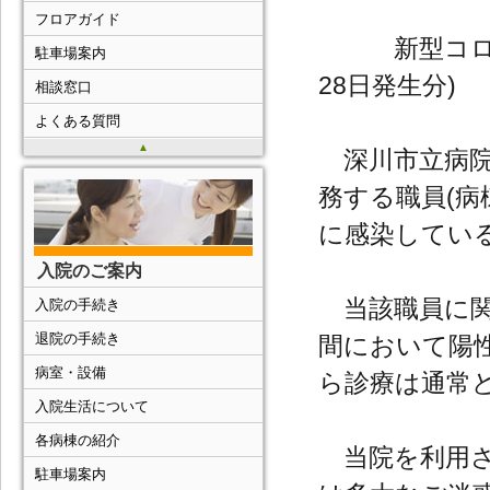
フロアガイド
新型コロナウ
駐車場案内
28日発生分)
相談窓口
よくある質問
▲
深川市立病院に
務する職員(病
に感染してい
入院のご案内
当該職員に関
入院の手続き
退院の手続き
間において陽
病室・設備
ら診療は通常
入院生活について
各病棟の紹介
当院を利用さ
駐車場案内