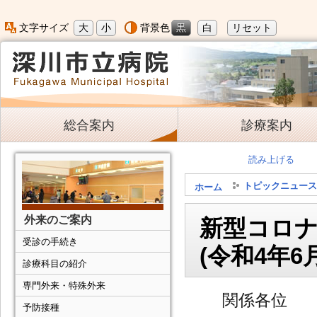
大
小
黒
白
リセット
文字サイズ
背景色
総合案内
診療案内
読み上げる
トピックニュース
ホーム
外来のご案内
新型コロ
受診の手続き
(令和4年6
診療科目の紹介
専門外来・特殊外来
関係各位
予防接種