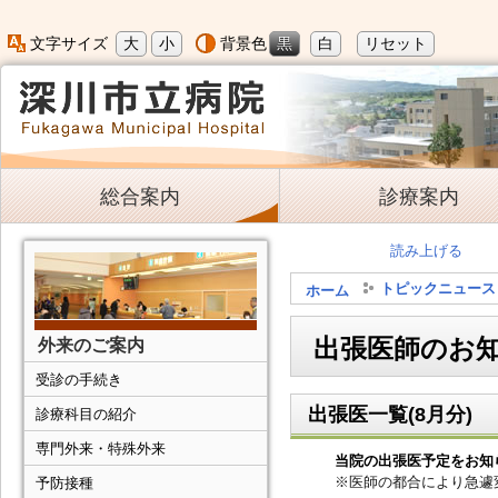
大
小
黒
白
リセット
文字サイズ
背景色
総合案内
診療案内
読み上げる
トピックニュース
ホーム
出張医師のお知
外来のご案内
受診の手続き
出張医一覧(8月分)
診療科目の紹介
専門外来・特殊外来
当院の出張医予定をお知
※医師の都合により急遽
予防接種