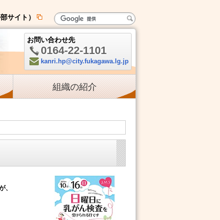
外部サイト）
新
規
お問い合わせ先
ペ
0164-22-1101
ー
電
kanri.hp@city.fukagawa.lg.jp
ジ
Mail:
話:
で
組織の紹介
開
き
ま
す
が、