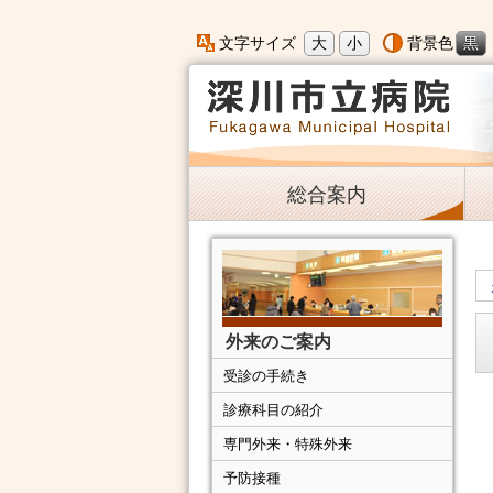
大
小
黒
文字サイズ
背景色
総合案内
外来のご案内
受診の手続き
診療科目の紹介
専門外来・特殊外来
予防接種