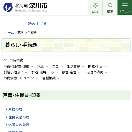
本
文
設定
検索
メニュー
北
へ
海
読み上げる
メ
道
ニ
ホーム
暮らし・手続き
深
ュ
川
暮らし・手続き
ー
市
へ
H
ページ内目次
o
k
戸籍・住民票・印鑑
税金
年金
生活支援
助成・手当
k
引越し・住まい
水道・環境・ごみ
移住・定住
ふるさと納税
a
i
市民協働・コミュニティ
各種相談
d
o
F
戸籍・住民票・印鑑
u
k
a
g
戸籍の届
a
w
住民異動の届
a
c
外国人の登録
i
t