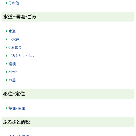
その他
ト
水道・環境・ごみ
ッ
プ
水道
に
下水道
戻
くみ取り
る
ごみとリサイクル
環境
ペット
お墓
ト
移住・定住
ッ
プ
移住・定住
に
ト
ふるさと納税
戻
ッ
る
プ