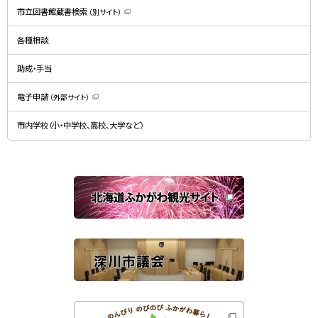
規
市立図書館蔵書検索
（別サイト）
ウ
（
ィ
新
ン
規
ド
各種相談
ウ
ウ
ィ
で
ン
開
ド
助成・手当
き
ウ
ま
で
す
開
）
電子申請
（外部サイト）
き
（
ま
新
す
規
）
市内学校（小・中学校、高校、大学など）
ウ
ィ
ン
ド
ウ
で
関
開
き
連
ま
す
サ
）
イ
ト