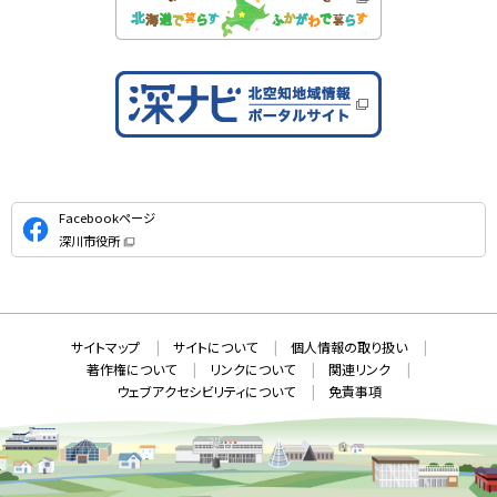
公
Facebookページ
式
深川市役所
S
（
新
N
規
ウ
S
ィ
ン
ド
本
ウ
サ
サイトマップ
サイトについて
個人情報の取り扱い
で
文
開
イ
著作権について
リンクについて
関連リンク
へ
き
ト
ま
ウェブアクセシビリティについて
免責事項
戻
す
情
）
る
メ
報
ニ
ュ
ー