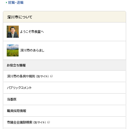
就職・退職
サ
ト
深川市について
ッ
イ
プ
ド
ようこそ市長室へ
に
・
戻
メ
る
深川市のあらまし
ニ
ュ
お役立ち情報
ー
深川市の条例や規則
（別サイト）
（
新
規
パブリックコメント
ウ
ィ
ン
ド
当番医
ウ
で
開
職員採用情報
き
ま
す
）
市議会会議録検索
（別サイト）
（
新