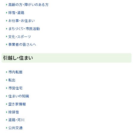
る
高齢の方・障がいのある方
除雪・道路
お仕事・お住まい
まちづくり・市民活動
文化・スポーツ
事業者の皆さんへ
ト
引越し・住まい
ッ
プ
市内転居
に
転出
戻
市営住宅
る
住まいの知識
空き家情報
除排雪
道路・河川
公共交通