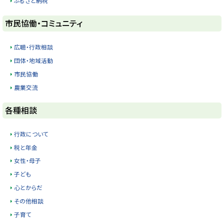
ふるさと納税
に
ト
市民協働・コミュニティ
戻
ッ
る
プ
広聴・行政相談
に
団体・地域活動
戻
市民協働
る
農業交流
ト
各種相談
ッ
プ
行政について
に
税と年金
戻
女性・母子
る
子ども
心とからだ
その他相談
子育て