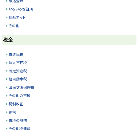
印鑑登録
y
いろいろな証明
住基ネット
その他
ト
税金
ッ
プ
市道民税
に
法人市民税
戻
固定資産税
る
軽自動車税
国民健康保険税
その他の市税
税制改正
納税
市税の証明
その他税情報