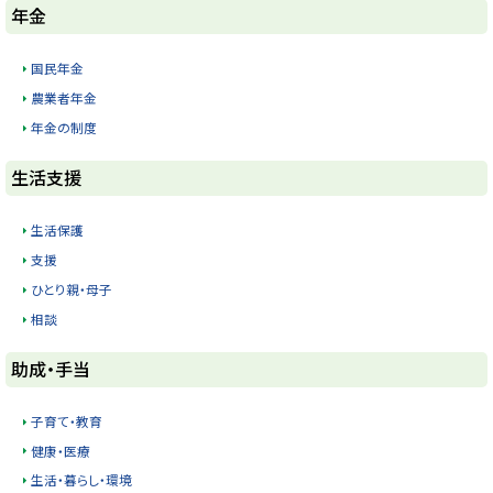
ト
年金
ッ
プ
国民年金
に
農業者年金
戻
年金の制度
る
ト
生活支援
ッ
プ
生活保護
に
支援
戻
ひとり親・母子
る
相談
ト
助成・手当
ッ
プ
子育て・教育
に
健康・医療
戻
生活・暮らし・環境