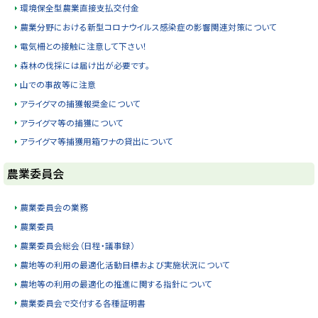
環境保全型農業直接支払交付金
農業分野における新型コロナウイルス感染症の影響関連対策について
電気柵との接触に注意して下さい！
森林の伐採には届け出が必要です。
山での事故等に注意
アライグマの捕獲報奨金について
アライグマ等の捕獲について
アライグマ等捕獲用箱ワナの貸出について
ト
農業委員会
ッ
プ
農業委員会の業務
に
農業委員
戻
農業委員会総会（日程・議事録）
る
農地等の利用の最適化活動目標および実施状況について
農地等の利用の最適化の推進に関する指針について
農業委員会で交付する各種証明書