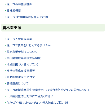
y
深川市森林整備計画
農林業概要
深川市・北竜町鳥獣被害防止計画
ト
農林業支援
ッ
プ
深川市人材育成事業
に
深川市で農業をはじめてみませんか
戻
認定農業者制度について
る
中山間地域等直接支払制度
地域計画（人・農地プラン）
経営体育成支援事業等
多面的機能支払交付金
農福連携について
深川市地域農業再生協議会水田収益力強化ビジョンの公表について
口蹄疫発生防止対策にご協力ください
「ジャガイモシストセンチュウ」侵入防止にご協力を!