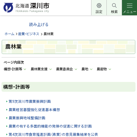
本
文
設定
検索
メニュー
北
へ
海
読み上げる
メ
道
ニ
ホーム
産業・ビジネス
農林業
深
ュ
川
農林業
ー
市
へ
H
ページ内目次
o
k
構想・計画等
農林業支援
農業委員会
農地
農産物
k
a
i
d
構想・計画等
o
F
u
第9次深川市農業振興計画
k
a
農業経営基盤強化促進基本構想
g
a
農業振興地域整備計画
w
a
農業の有する多面的機能の発揮の促進に関する計画
c
i
第4次深川市食育推進計画（素案）の意見募集結果を公表
t