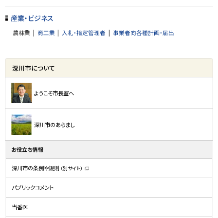
ト
ッ
産業・ビジネス
プ
農林業
商工業
入札・指定管理者
事業者向各種計画・届出
に
戻
サ
る
深川市について
イ
ド
ようこそ市長室へ
・
メ
深川市のあらまし
ニ
ュ
お役立ち情報
ー
深川市の条例や規則
（別サイト）
（
新
規
パブリックコメント
ウ
ィ
ン
ド
当番医
ウ
で