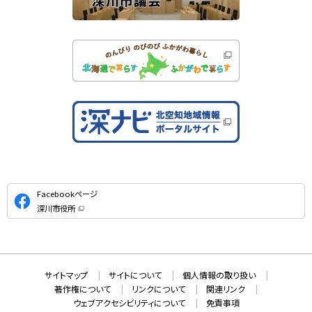
公
Facebookページ
式
深川市役所
S
（
新
N
規
ウ
S
ィ
ン
ド
本
ウ
サ
サイトマップ
サイトについて
個人情報の取り扱い
で
文
開
イ
著作権について
リンクについて
関連リンク
へ
き
ト
ま
ウェブアクセシビリティについて
免責事項
戻
す