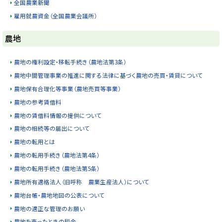
全国農業新聞
雇用就農資金（全国農業会議所）
ト
農地
ッ
プ
農地の権利設定・移転手続き（農地法第3条）
に
農地中間管理事業の推進に関する法律に基づく農地の売買・賃貸について
戻
農地保有合理化等事業（農地売買等事業）
る
農地の参考賃借料
農地の賃借料情報の提供について
農地の相続等の届出について
農地の転用とは
農地の転用手続き（農地法第4条）
農地の転用手続き（農地法第5条）
農地所有適格法人（旧呼称 農業生産法人）について
農地台帳・農地地図の公表について
農地の適正な管理のお願い
農地を売ったときの税金