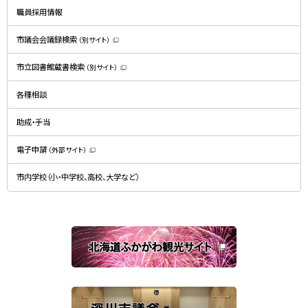
開
職員採用情報
き
ま
す
）
市議会会議録検索
（別サイト）
（
新
規
市立図書館蔵書検索
（別サイト）
ウ
（
ィ
新
ン
規
ド
各種相談
ウ
ウ
ィ
で
ン
開
ド
助成・手当
き
ウ
ま
で
す
開
）
電子申請
（外部サイト）
き
（
ま
新
す
規
）
市内学校（小・中学校、高校、大学など）
ウ
ィ
ン
ド
ウ
で
関
開
き
連
ま
す
サ
）
イ
ト