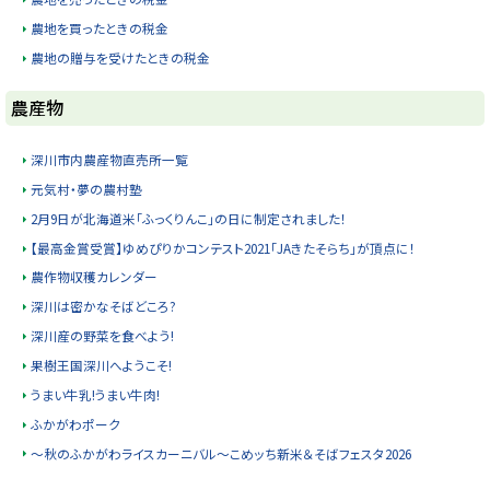
農地を買ったときの税金
農地の贈与を受けたときの税金
ト
農産物
ッ
プ
深川市内農産物直売所一覧
に
元気村・夢の農村塾
戻
2月9日が北海道米「ふっくりんこ」の日に制定されました！
る
【最高金賞受賞】ゆめぴりかコンテスト2021「JAきたそらち」が頂点に！
農作物収穫カレンダー
深川は密かなそばどころ?
深川産の野菜を食べよう!
果樹王国深川へようこそ!
うまい牛乳!うまい牛肉!
ふかがわポーク
～秋のふかがわライスカーニバル～こめッち新米＆そばフェスタ2026