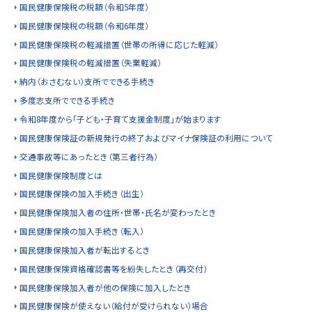
国民健康保険税の税額（令和5年度）
y
国民健康保険税の税額（令和6年度）
国民健康保険税の軽減措置（世帯の所得に応じた軽減）
国民健康保険税の軽減措置（失業軽減）
納内（おさむない）支所でできる手続き
多度志支所でできる手続き
令和8年度から「子ども・子育て支援金制度」が始まります
国民健康保険証の新規発行の終了およびマイナ保険証の利用について
交通事故等にあったとき（第三者行為）
国民健康保険制度とは
国民健康保険の加入手続き（出生）
国民健康保険加入者の住所・世帯・氏名が変わったとき
国民健康保険の加入手続き（転入）
国民健康保険加入者が転出するとき
国民健康保険資格確認書等を紛失したとき（再交付）
国民健康保険加入者が他の保険に加入したとき
国民健康保険が使えない（給付が受けられない）場合