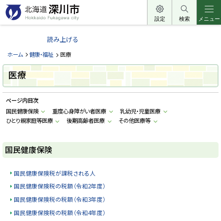
本
文
設定
検索
メニュー
北
へ
海
読み上げる
メ
道
ニ
ホーム
健康・福祉
医療
深
ュ
川
医療
ー
市
へ
H
ページ内目次
o
k
国民健康保険
重度心身障がい者医療
乳幼児・児童医療
k
ひとり親家庭等医療
後期高齢者医療
その他医療等
a
i
d
o
国民健康保険
F
u
k
a
国民健康保険税が課税される人
g
a
国民健康保険税の税額（令和2年度）
w
a
国民健康保険税の税額（令和3年度）
c
国民健康保険税の税額（令和4年度）
i
t