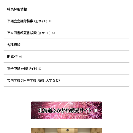
で
開
職員採用情報
き
ま
す
）
市議会会議録検索
（別サイト）
（
新
規
市立図書館蔵書検索
（別サイト）
ウ
（
ィ
新
ン
規
ド
各種相談
ウ
ウ
ィ
で
ン
開
ド
助成・手当
き
ウ
ま
で
す
開
）
電子申請
（外部サイト）
き
（
ま
新
す
規
）
市内学校（小・中学校、高校、大学など）
ウ
ィ
ン
ド
ウ
で
関
開
き
連
ま
す
サ
）
イ
ト