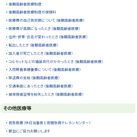
戻
後期高齢者医療制度
る
後期高齢者医療制度の保険料
医療費の自己負担額について（後期高齢者医療）
医療費が高額になったとき（後期高齢者医療）
住所・世帯・氏名が変わったとき（後期高齢者医療）
転出したとき（後期高齢者医療）
加入者が死亡したとき（後期高齢者医療）
コルセットなどの補装具代がかかったとき（後期高齢者医療）
入院時食事療養費について（後期高齢者医療）
移送費の支給（後期高齢者医療）
交通事故にあったとき（後期高齢者医療）
被保険者証等を紛失したとき（後期高齢者医療）
ト
その他医療等
ッ
プ
救急医療（休日当番医と夜間急病テレホンセンター）
に
献血にご協力お願いします
戻