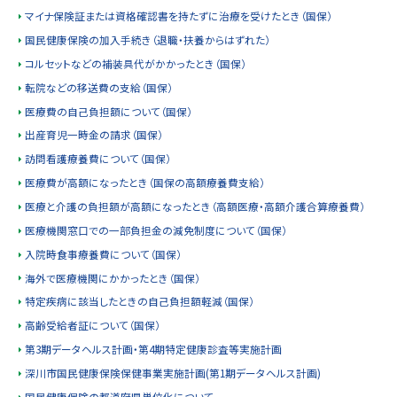
マイナ保険証または資格確認書を持たずに治療を受けたとき（国保）
国民健康保険の加入手続き（退職・扶養からはずれた）
コルセットなどの補装具代がかかったとき（国保）
転院などの移送費の支給（国保）
医療費の自己負担額について（国保）
出産育児一時金の請求（国保）
訪問看護療養費について（国保）
医療費が高額になったとき（国保の高額療養費支給）
医療と介護の負担額が高額になったとき（高額医療・高額介護合算療養費）
医療機関窓口での一部負担金の減免制度について（国保）
入院時食事療養費について（国保）
海外で医療機関にかかったとき（国保）
特定疾病に該当したときの自己負担額軽減（国保）
高齢受給者証について（国保）
第3期データヘルス計画・第4期特定健康診査等実施計画
深川市国民健康保険保健事業実施計画(第1期データヘルス計画)
国民健康保険の都道府県単位化について