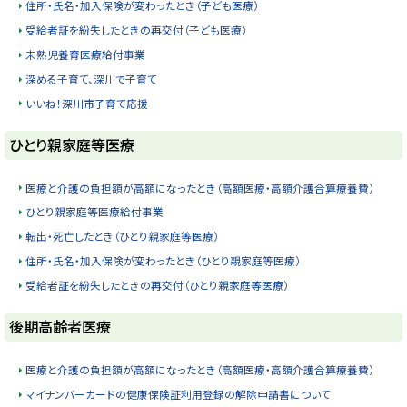
住所・氏名・加入保険が変わったとき（子ども医療）
受給者証を紛失したときの再交付（子ども医療）
未熟児養育医療給付事業
深める子育て、深川で子育て
いいね！深川市子育て応援
ト
ひとり親家庭等医療
ッ
プ
医療と介護の負担額が高額になったとき（高額医療・高額介護合算療養費）
に
ひとり親家庭等医療給付事業
戻
転出・死亡したとき（ひとり親家庭等医療）
る
住所・氏名・加入保険が変わったとき（ひとり親家庭等医療）
受給者証を紛失したときの再交付（ひとり親家庭等医療）
ト
後期高齢者医療
ッ
プ
医療と介護の負担額が高額になったとき（高額医療・高額介護合算療養費）
に
マイナンバーカードの健康保険証利用登録の解除申請書について