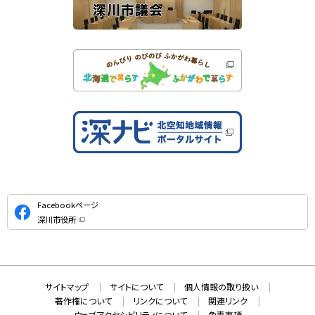
公
Facebookページ
式
深川市役所
S
（
新
N
規
ウ
S
ィ
ン
ド
本
ウ
サ
サイトマップ
サイトについて
個人情報の取り扱い
で
文
開
イ
著作権について
リンクについて
関連リンク
へ
き
ま
ウェブアクセシビリティについて
免責事項