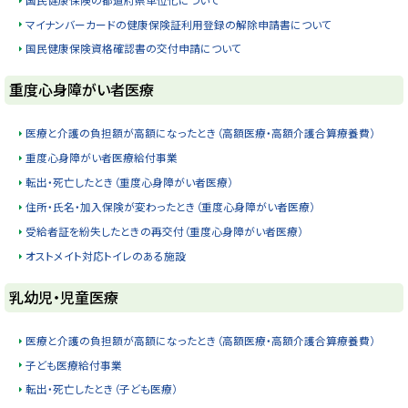
マイナンバーカードの健康保険証利用登録の解除申請書について
国民健康保険資格確認書の交付申請について
ト
重度心身障がい者医療
ッ
プ
医療と介護の負担額が高額になったとき（高額医療・高額介護合算療養費）
に
重度心身障がい者医療給付事業
戻
転出・死亡したとき（重度心身障がい者医療）
る
住所・氏名・加入保険が変わったとき（重度心身障がい者医療）
受給者証を紛失したときの再交付（重度心身障がい者医療）
オストメイト対応トイレのある施設
ト
乳幼児・児童医療
ッ
プ
医療と介護の負担額が高額になったとき（高額医療・高額介護合算療養費）
に
子ども医療給付事業
戻
転出・死亡したとき（子ども医療）
る