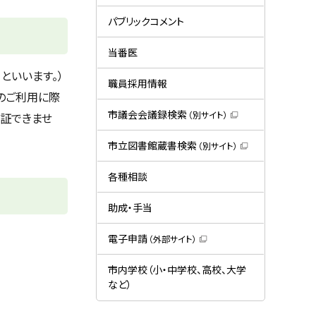
ー
（
新
規
パブリックコメント
ウ
ィ
ン
当番医
ド
ウ
といいます。）
で
職員採用情報
開
のご利用に際
き
ま
市議会会議録検索
（別サイト）
保証できませ
す
（
）
新
規
市立図書館蔵書検索
（別サイト）
ウ
（
ィ
新
ン
規
各種相談
ド
ウ
ウ
ィ
で
ン
助成・手当
開
ド
き
ウ
ま
で
電子申請
（外部サイト）
す
開
（
）
き
新
ま
規
市内学校（小・中学校、高校、大学
す
ウ
）
など）
ィ
ン
ド