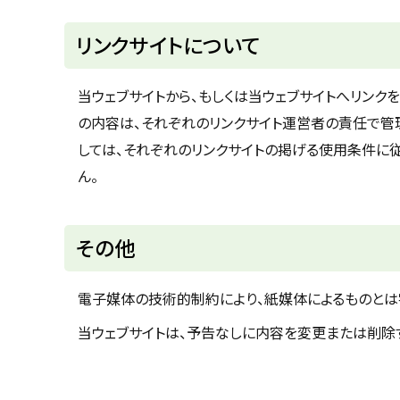
u
へ
k
戻
リンクサイトについて
a
g
る
a
w
当ウェブサイトから、もしくは当ウェブサイトへリンクを
a
c
の内容は、それぞれのリンクサイト運営者の責任で管
i
t
しては、それぞれのリンクサイトの掲げる使用条件に
y
ん。
ト
その他
ッ
プ
電子媒体の技術的制約により、紙媒体によるものとは
に
当ウェブサイトは、予告なしに内容を変更または削除
戻
る
ト