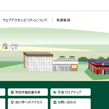
ウ
S
ィ
ン
ド
ウ
ウェブアクセシビリティについて
免責事項
で
開
き
ま
す
）
市役所電話番号表
庁舎フロアマップ
深川市へのアクセス
お問い合わせ