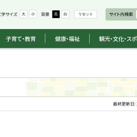
文字サイズ
背景
サイト内検索
大
小
黒
白
リセット
子育て・教育
健康・福祉
観光・文化・ス
最終更新日: