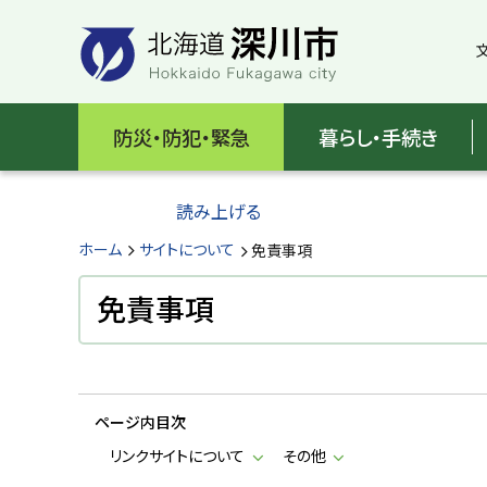
本
本
文
文
へ
へ
メ
戻
北
ニ
る
海
防災・防犯・緊急
暮らし・手続き
ュ
メ
ー
ニ
道
へ
ュ
読み上げる
深
ー
へ
ホーム
サイトについて
免責事項
川
戻
る
免責事項
市
ペ
H
ー
o
ジ
k
k
の
a
ページ内目次
ト
i
d
ッ
リンクサイトについて
その他
o
プ
F