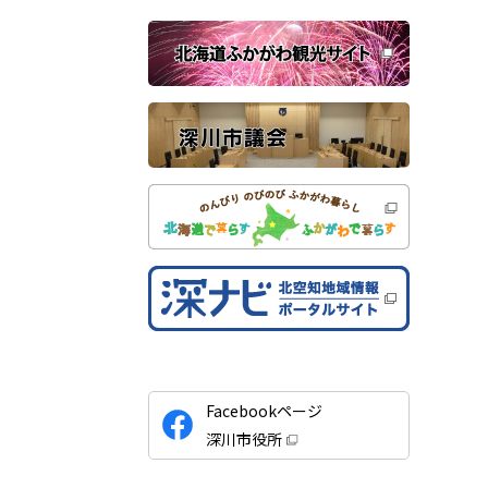
ウ
で
関
開
き
連
ま
す
サ
）
イ
ト
公
Facebookページ
式
深川市役所
S
（
新
N
規