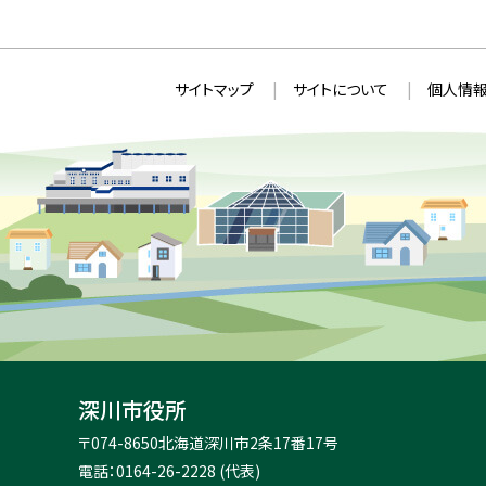
本
サ
サイトマップ
サイトについて
個人情報
文
イ
へ
ト
戻
情
る
メ
報
ニ
ュ
ー
へ
戻
る
深川市役所
住
〒074-8650
北海道深川市2条17番17号
所
電話：0164-26-2228 (代表)