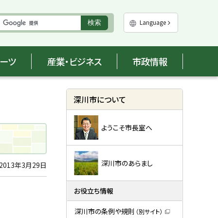
実
Language
検索
行
ポーツ
産業・ビジネス
市政情報
サ
深川市について
イ
ようこそ市長室へ
ド
・
メ
深川市のあらまし
2013年3月29日
ニ
お役立ち情報
ュ
深川市の条例や規則
（別サイト）