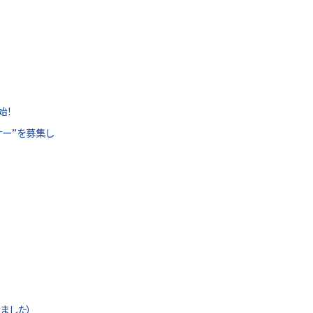
ウ
S
ィ
ン
ド
ウ
で
開
き
ま
す
）
始！
ー”を募集し
ました）