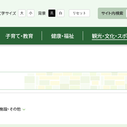
文字サイズ
背景
サイト内検索
大
小
黒
白
リセット
子育て・教育
健康・福祉
観光・文化・ス
施設・その他