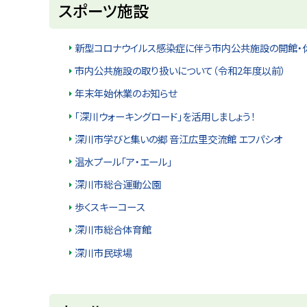
スポーツ施設
u
へ
k
戻
a
g
る
新型コロナウイルス感染症に伴う市内公共施設の開館・
a
w
市内公共施設の取り扱いについて（令和2年度以前）
a
c
年末年始休業のお知らせ
i
t
「深川ウォーキングロード」を活用しましょう！
y
深川市学びと集いの郷 音江広里交流館 エフパシオ
温水プール「ア・エール」
深川市総合運動公園
歩くスキーコース
深川市総合体育館
深川市民球場
ト