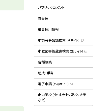
ー
（
新
規
パブリックコメント
ウ
ィ
ン
当番医
ド
ウ
で
職員採用情報
開
き
ま
市議会会議録検索
（別サイト）
す
（
）
新
規
市立図書館蔵書検索
（別サイト）
ウ
（
ィ
新
ン
規
各種相談
ド
ウ
ウ
ィ
で
ン
助成・手当
開
ド
き
ウ
ま
で
電子申請
（外部サイト）
す
開
（
）
き
新
ま
規
市内学校（小・中学校、高校、大学
す
ウ
）
など）
ィ
ン
ド