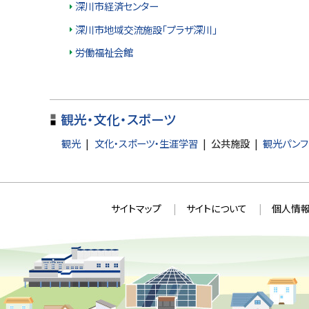
深川市経済センター
深川市地域交流施設「プラザ深川」
労働福祉会館
ト
観光・文化・スポーツ
ッ
プ
観光
文化・スポーツ・生涯学習
公共施設
観光パンフ
に
戻
本
る
サ
サイトマップ
サイトについて
個人情報
文
イ
へ
ト
戻
情
る
メ
報
ニ
ュ