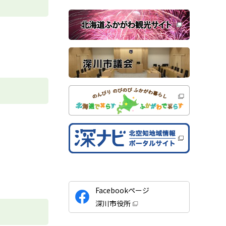
ウ
で
関
開
き
連
ま
す
サ
）
イ
ト
公
Facebookページ
式
深川市役所
S
（
新
N
規