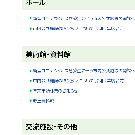
ホール
ッ
プ
新型コロナウイルス感染症に伴う市内公共施設の開館・
に
市内公共施設の取り扱いについて（令和2年度以前）
戻
る
ト
美術館・資料館
ッ
プ
新型コロナウイルス感染症に伴う市内公共施設の開館・
に
市内公共施設の取り扱いについて（令和2年度以前）
戻
年末年始休業のお知らせ
る
郷土資料館
ト
交流施設・その他
ッ