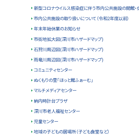
プ
新型コロナウイルス感染症に伴う市内公共施設の開館・
に
市内公共施設の取り扱いについて（令和2年度以前）
戻
年末年始休業のお知らせ
る
市街地拡大図(深川市ハザードマップ)
石狩川周辺図(深川市ハザードマップ)
雨竜川周辺図(深川市ハザードマップ)
コミュニティセンター
ぬくもりの里「ほっと館ふぁーむ」
マルチメディアセンター
納内時計台プラザ
深川市老人福祉センター
児童センター
地域の子どもの居場所（子ども食堂など）