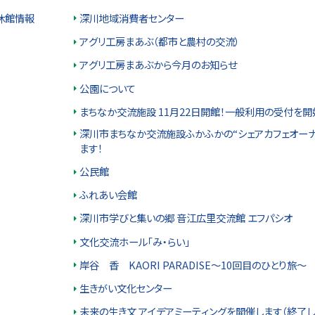
休館情報
深川地域消費者センター
アグリ工房まあぶ（都市と農村の交流）
アグリ工房まあぶから今月のお知らせ
公園について
まちなか交流施設 11月22日開館！一般利用の受付を開
深川市まちなか交流施設ふかふかの“シェアカフェオーナ
ます！
公民館
ふれあい会館
深川市学びと集いの郷 音江広里交流館 エフパシオ
文化交流ホール「み・らい」
岸谷 香 KAORI PARADISE～10回目のひとり旅～
生きがい文化センター
未来の生き文 アイデアミーティングを開催します（終了し