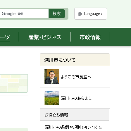
実
Language
検索
行
ポーツ
産業・ビジネス
市政情報
サ
深川市について
イ
ようこそ市長室へ
ド
・
メ
深川市のあらまし
ニ
お役立ち情報
ュ
深川市の条例や規則
（別サイト）