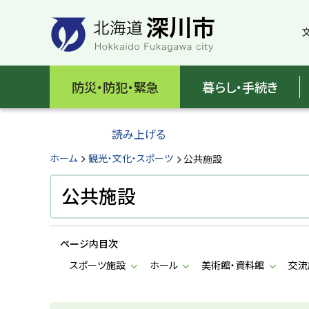
本
本
文
文
へ
へ
メ
戻
北
ニ
る
海
防災・防犯・緊急
暮らし・手続き
ュ
メ
ー
ニ
道
へ
ュ
読み上げる
深
ー
へ
ホーム
観光・文化・スポーツ
公共施設
川
戻
る
公共施設
市
ペ
H
ー
o
ジ
k
ページ内目次
k
の
a
スポーツ施設
ホール
美術館・資料館
交流
ト
i
d
ッ
o
プ
F