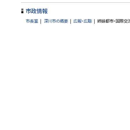
ト
市政情報
ッ
プ
市長室
深川市の概要
広報・広聴
姉妹都市・国際交
に
戻
る