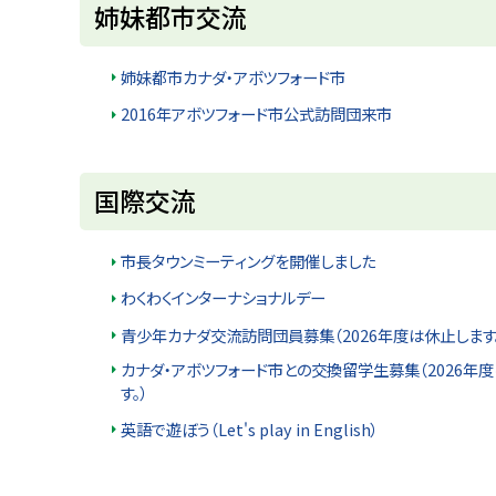
姉妹都市交流
u
へ
k
戻
a
g
る
姉妹都市カナダ・アボツフォード市
a
w
2016年アボツフォード市公式訪問団来市
a
c
i
t
ト
y
国際交流
ッ
プ
市長タウンミーティングを開催しました
に
わくわくインターナショナルデー
戻
青少年カナダ交流訪問団員募集（2026年度は休止します
る
カナダ・アボツフォード市との交換留学生募集（2026年
す。）
英語で遊ぼう（Let's play in English）