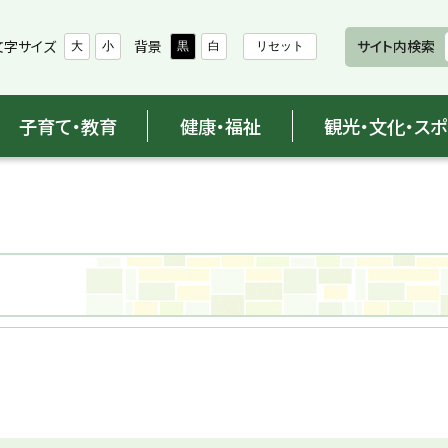
文字サイズ
背景
サイト内検索
大
小
黒
白
リセット
子育て・教育
健康・福祉
観光・文化・ス