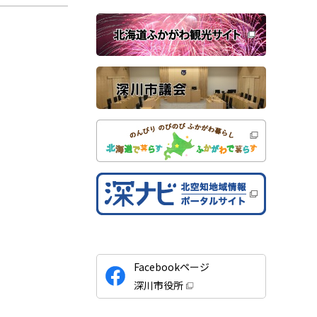
ウ
で
関
開
き
連
ま
す
サ
）
イ
ト
公
Facebookページ
式
深川市役所
S
（
新
N
規