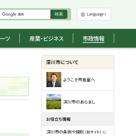
実
Language
検索
行
ポーツ
産業・ビジネス
市政情報
サ
深川市について
イ
ようこそ市長室へ
ド
・
メ
深川市のあらまし
ニ
お役立ち情報
ュ
深川市の条例や規則
（別サイト）