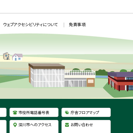
ウ
S
ィ
ン
ド
ウ
ウェブアクセシビリティについて
免責事項
で
開
き
ま
す
）
市役所電話番号表
庁舎フロアマップ
深川市へのアクセス
お問い合わせ