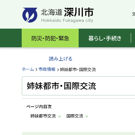
本
本
文
文
へ
へ
メ
戻
北
ニ
る
海
防災・防犯・緊急
暮らし・手続き
ュ
メ
ー
ニ
道
へ
ュ
読み上げる
深
ー
へ
ホーム
市政情報
姉妹都市・国際交流
川
戻
る
姉妹都市・国際交流
市
ペ
H
ー
o
ジ
k
ページ内目次
k
の
a
姉妹都市交流
国際交流
ト
i
d
ッ
o
プ
F