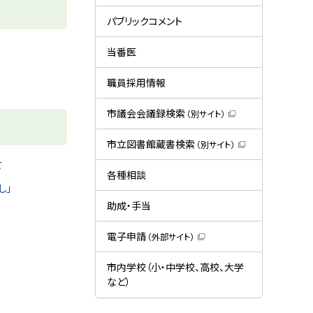
ー
（
新
規
パブリックコメント
ウ
ィ
ン
当番医
ド
ウ
で
職員採用情報
開
き
ま
市議会会議録検索
（別サイト）
す
（
）
新
規
市立図書館蔵書検索
（別サイト）
ウ
（
ィ
新
て
ン
規
各種相談
ド
ウ
し」
ウ
ィ
で
ン
助成・手当
開
ド
き
ウ
ま
で
電子申請
（外部サイト）
す
開
（
）
き
新
ま
規
市内学校（小・中学校、高校、大学
す
ウ
）
など）
ィ
ン
ド