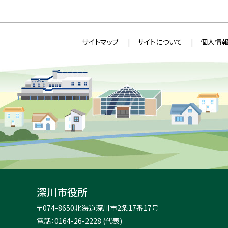
本
サ
サイトマップ
サイトについて
個人情報
文
イ
へ
ト
戻
情
る
メ
報
ニ
ュ
ー
へ
戻
る
深川市役所
住
〒074-8650
北海道深川市2条17番17号
所
電話：0164-26-2228 (代表)