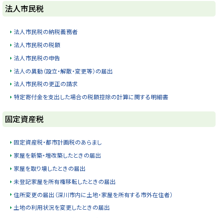
ト
法人市民税
ッ
プ
法人市民税の納税義務者
に
法人市民税の税額
戻
法人市民税の申告
る
法人の異動（設立・解散・変更等）の届出
法人市民税の更正の請求
特定寄付金を支出した場合の税額控除の計算に関する明細書
ト
固定資産税
ッ
プ
固定資産税・都市計画税のあらまし
に
家屋を新築・増改築したときの届出
戻
家屋を取り壊したときの届出
る
未登記家屋を所有権移転したときの届出
住所変更の届出（深川市内に土地・家屋を所有する市外在住者）
土地の利用状況を変更したときの届出