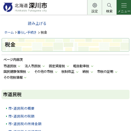
本
文
設定
検索
メニュー
北
へ
海
読み上げる
メ
道
ニ
ホーム
暮らし・手続き
税金
深
ュ
川
税金
ー
市
へ
H
ページ内目次
o
k
市道民税
法人市民税
固定資産税
軽自動車税
k
国民健康保険税
その他の市税
税制改正
納税
市税の証明
a
i
その他税情報
d
o
F
市道民税
u
k
a
g
市・道民税の概要
a
w
市・道民税の税額
a
c
市・道民税の所得金額
i
t