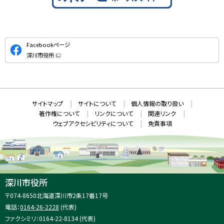
公
Facebookページ
式
深川市役所
S
（
新
N
規
ウ
S
ィ
ン
ド
本
ウ
サ
サイトマップ
サイトについて
個人情報の取り扱い
で
文
開
イ
著作権について
リンクについて
関連リンク
へ
き
ト
ま
ウェブアクセシビリティについて
免責事項
戻
す
情
）
る
メ
報
ニ
ュ
ー
へ
深川市役所
戻
住
〒074-8650
北海道深川市2条17番17号
る
所
電話：
0164-26-2228
(代表)
：
ファクシミリ：0164-22-8134 (代表)