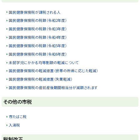
ッ
プ
国民健康保険税が課税される人
に
国民健康保険税の税額（令和2年度）
戻
国民健康保険税の税額（令和3年度）
る
国民健康保険税の税額（令和4年度）
国民健康保険税の税額（令和5年度）
国民健康保険税の税額（令和6年度）
未就学児にかかる均等割額の軽減について
国民健康保険税の軽減措置（世帯の所得に応じた軽減）
国民健康保険税の軽減措置（失業軽減）
国民健康保険税の産前産後期間相当分が減額されます
ト
その他の市税
ッ
プ
市たばこ税
に
入湯税
戻
ト
る
税制改正