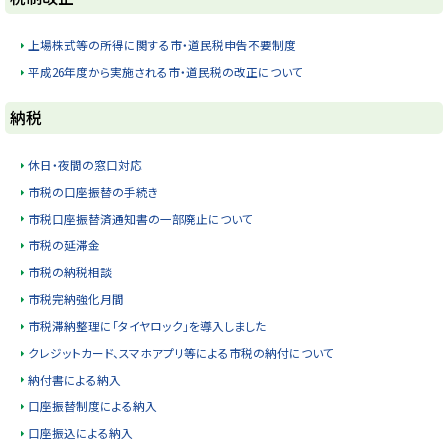
ッ
プ
上場株式等の所得に関する市・道民税申告不要制度
に
平成26年度から実施される市・道民税の改正について
戻
ト
る
納税
ッ
プ
休日・夜間の窓口対応
に
市税の口座振替の手続き
戻
市税口座振替済通知書の一部廃止について
る
市税の延滞金
市税の納税相談
市税完納強化月間
市税滞納整理に「タイヤロック」を導入しました
クレジットカード、スマホアプリ等による市税の納付について
納付書による納入
口座振替制度による納入
口座振込による納入