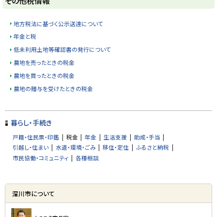
その他税情報
ッ
プ
地方税法に基づく公示送達について
に
年金と税
戻
低未利用土地等確認書の発行について
る
農地を売ったときの税金
農地を買ったときの税金
農地の贈与を受けたときの税金
ト
ッ
暮らし・手続き
プ
戸籍・住民票・印鑑
税金
年金
生活支援
助成・手当
に
引越し・住まい
水道・環境・ごみ
移住・定住
ふるさと納税
戻
市民協働・コミュニティ
各種相談
る
サ
深川市について
イ