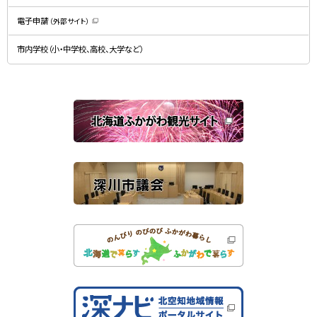
ま
で
す
開
）
電子申請
（外部サイト）
き
（
ま
新
す
規
）
市内学校（小・中学校、高校、大学など）
ウ
ィ
ン
ド
ウ
で
関
開
き
連
ま
す
サ
）
イ
ト