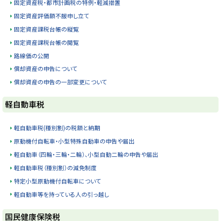
固定資産税・都市計画税の特例・軽減措置
固定資産評価額不服申し立て
固定資産課税台帳の縦覧
固定資産課税台帳の閲覧
路線価の公開
償却資産の申告について
償却資産の申告の一部変更について
ト
軽自動車税
ッ
プ
軽自動車税(種別割)の税額と納期
に
原動機付自転車・小型特殊自動車の申告や届出
戻
軽自動車（四輪・三輪・二輪）、小型自動二輪の申告や届出
る
軽自動車税（種別割）の減免制度
特定小型原動機付自転車について
軽自動車等を持っている人の引っ越し
ト
国民健康保険税