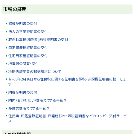
ト
市税の証明
ッ
プ
課税証明書の交付
に
法人の営業証明書の交付
戻
軽自動車税(種別割)納税証明書の交付
る
固定資産税証明書の交付
住宅用家屋証明書の交付
地番図の閲覧・交付
税関係証明書の郵送請求について
令和8年2月16日から住民税に関する証明書を課税・非課税証明書に統一しま
す
納税証明書の交付
納内（おさむない）支所でできる手続き
多度志支所でできる手続き
住民票・印鑑登録証明書・戸籍謄抄本・課税証明書などのコンビニ交付サービ
ス
ト