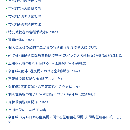
市・道民税の所得控除
y
市・道民税の調整控除
市・道民税の税額控除
市・道民税の納税方法
特別徴収者の各種手続きについて
退職所得について
個人住民税の公的年金からの特別徴収制度の導入について
所得税・住民税に医療費控除の特例（スイッチOTC薬控除）が創設されました
上場株式等の所得に関する市・道民税申告不要制度
令和6年度 市・道民税における定額減税について
定額減税調整給付金（終了しました）
令和6年度定額減税の不足額給付金を支給します
個人住民税の電子申告の開始について（令和8年度分から）
森林環境税（国税）について
市道民税の主な改正内容
令和8年2月16日から住民税に関する証明書を課税・非課税証明書に統一しま
す