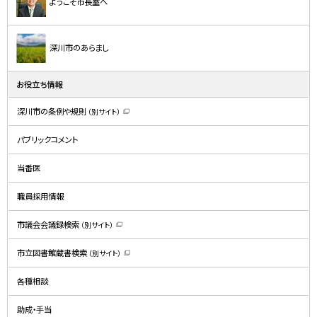
ド
ようこそ市長室へ
・
メ
深川市のあらまし
ニ
ュ
お役立ち情報
ー
深川市の条例や規則
（別サイト）
（
新
規
パブリックコメント
ウ
ィ
ン
ド
当番医
ウ
で
開
職員採用情報
き
ま
す
）
市議会会議録検索
（別サイト）
（
新
規
市立図書館蔵書検索
（別サイト）
ウ
（
ィ
新
ン
規
ド
各種相談
ウ
ウ
ィ
で
ン
開
ド
助成・手当
き
ウ