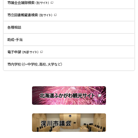
）
市議会会議録検索
（別サイト）
（
新
規
市立図書館蔵書検索
（別サイト）
ウ
（
ィ
新
ン
規
ド
各種相談
ウ
ウ
ィ
で
ン
開
ド
助成・手当
き
ウ
ま
で
す
開
）
電子申請
（外部サイト）
き
（
ま
新
す
規
）
市内学校（小・中学校、高校、大学など）
ウ
ィ
ン
ド
ウ
で
関
開
き
連
ま
す
サ
）
イ
ト