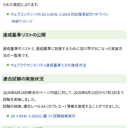
られた表記によります。
ウェブコンテンツのJIS X 8341-3:2016 対応度表記ガイドライン
（外部サイト）
（
新
規
ト
達成基準リストの公開
ウ
ィ
ッ
ン
ド
プ
達成基準のリストと、達成基準に到達するために深川市がおこなった実装方
ウ
に
で
法の一覧表です。
開
戻
き
ウェブアクセシビリティ達成基準とその達成方法
ま
る
す
）
ト
適合試験の実施状況
ッ
プ
2026年6月18日時点のページ内容に対して、2026年6月22日から7月2日まで
に
試験を実施しました。
戻
試験の結果、適合レベルAA (ダブルエー) 準拠を達成することができました。
る
JIS X 8341-3:2016に基づく試験結果表示