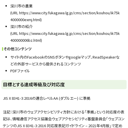
深川市の農業
(URL https://www.city.fukagawa.lg.jp/cms/section/kouhou/ik75k
4000000exmj.html)
深川市の紹介
(URL https://www.city.fukagawa.lg.jp/cms/section/kouhou/ik75k
400000006bz.html)
その他コンテンツ
サイト内のFacebookのSNSボタンやgoogleマップ、ReadSpeakerな
どの外部サービスから提供されるコンテンツ
PDFファイル
ト
目標とする達成等級及び対応度
ッ
プ
JIS X 8341-3:2016の適合レベルAA (ダブルエー) に準拠
に
戻
注記：深川市のウェブアクセシビリティ方針における「準拠」という対応度の表
る
記は、情報通信アクセス協議会ウェブアクセシビリティ基盤委員会「ウェブコン
テンツのJIS X 8341-3:2016 対応度表記ガイドライン – 2021年4月版」で定め