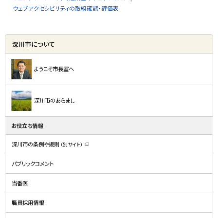
ウェブアクセシビリティの取組確認・評価表
サ
深川市について
イ
ド
ようこそ市長室へ
・
メ
深川市のあらまし
ニ
ュ
お役立ち情報
ー
深川市の条例や規則
（別サイト）
（
新
規
パブリックコメント
ウ
ィ
ン
ド
当番医
ウ
で
開
職員採用情報
き
ま
す