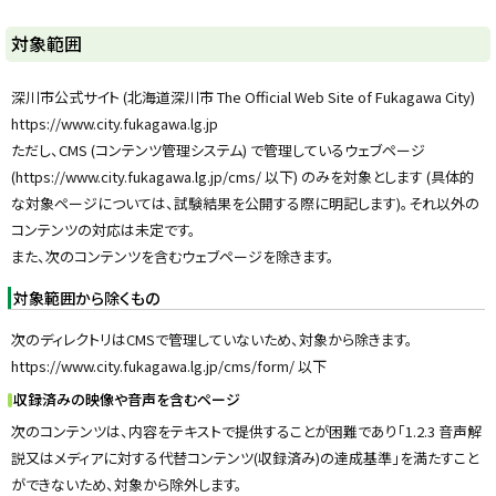
y
対象範囲
深川市公式サイト (北海道深川市 The Official Web Site of Fukagawa City)
https://www.city.fukagawa.lg.jp
ただし、CMS (コンテンツ管理システム) で管理しているウェブページ
(https://www.city.fukagawa.lg.jp/cms/ 以下) のみを対象とします (具体的
な対象ページについては、試験結果を公開する際に明記します)。それ以外の
コンテンツの対応は未定です。
また、次のコンテンツを含むウェブページを除きます。
対象範囲から除くもの
次のディレクトリはCMSで管理していないため、対象から除きます。
https://www.city.fukagawa.lg.jp/cms/form/ 以下
収録済みの映像や音声を含むページ
次のコンテンツは、内容をテキストで提供することが困難であり「1.2.3 音声解
説又はメディアに対する代替コンテンツ(収録済み)の達成基準」を満たすこと
ができないため、対象から除外します。