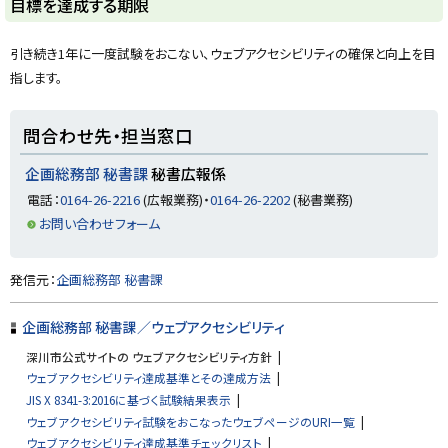
ト
目標を達成する期限
ッ
プ
引き続き1年に一度試験をおこない、ウェブアクセシビリティの確保と向上を目
に
指します。
戻
る
ト
問合わせ先・担当窓口
ッ
プ
企画総務部 秘書課
秘書広報係
に
電話：
0164-26-2216
(広報業務)・
0164-26-2202
(秘書業務)
戻
お問い合わせフォーム
る
ト
発信元：
企画総務部 秘書課
ッ
プ
企画総務部 秘書課／ウェブアクセシビリティ
に
深川市公式サイトの ウェブアクセシビリティ方針
戻
ウェブアクセシビリティ達成基準とその達成方法
る
JIS X 8341-3:2016に基づく試験結果表示
ウェブアクセシビリティ試験をおこなったウェブページのURI一覧
ウェブアクセシビリティ達成基準チェックリスト