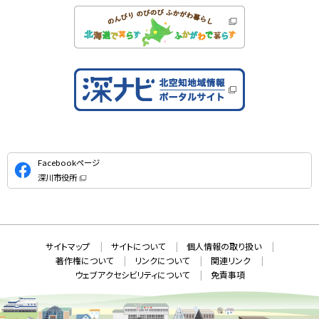
公
Facebookページ
式
深川市役所
S
（
新
N
規
ウ
S
ィ
ン
ド
本
ウ
サ
サイトマップ
サイトについて
個人情報の取り扱い
で
文
開
イ
著作権について
リンクについて
関連リンク
へ
き
ト
ま
ウェブアクセシビリティについて
免責事項
戻
す
情
）
る
メ
報
ニ