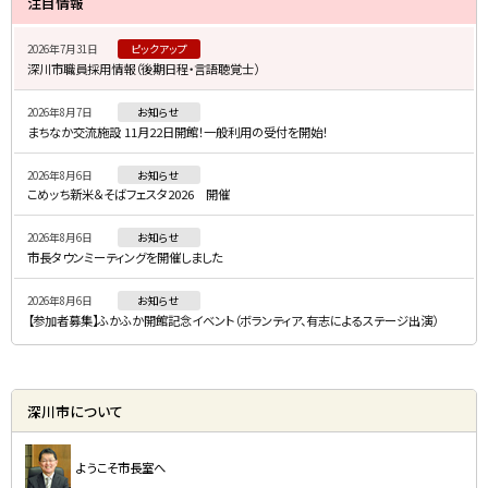
注目情報
ー
y
ッ
イ
ム
プ
2026年7月31日
ピックアップ
ド
深川市職員採用情報（後期日程・言語聴覚士）
に
・
戻
2026年8月7日
お知らせ
メ
る
まちなか交流施設 11月22日開館！一般利用の受付を開始！
ニ
2026年8月6日
お知らせ
ュ
こめッち新米＆そばフェスタ2026 開催
ー
2026年8月6日
お知らせ
市長タウンミーティングを開催しました
2026年8月6日
お知らせ
【参加者募集】ふかふか開館記念イベント（ボランティア、有志によるステージ出演）
深川市について
ようこそ市長室へ