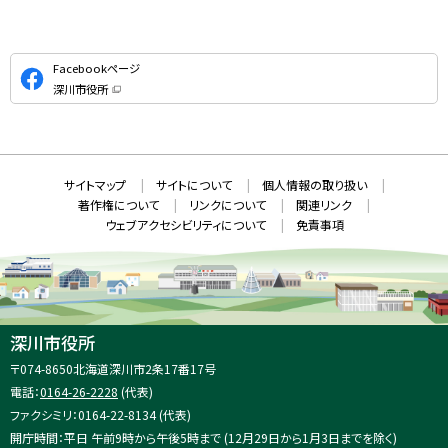
公
Facebookページ
式
深川市役所
S
（
新
N
規
ウ
S
ィ
ン
ド
本
ウ
サ
サイトマップ
サイトについて
個人情報の取り扱い
で
文
開
イ
著作権について
リンクについて
関連リンク
へ
き
ト
ま
ウェブアクセシビリティについて
免責事項
戻
す
情
）
る
メ
報
ニ
ュ
ー
へ
深川市役所
戻
住
〒074-8650
北海道深川市2条17番17号
る
所
電話：
0164-26-2228
(代表)
：
ファクシミリ：0164-22-8134 (代表)
開庁時間：平日 午前9時から午後5時まで (12月29日から1月3日までを除く)