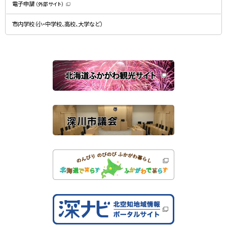
）
電子申請
（外部サイト）
き
（
ま
新
す
規
）
市内学校（小・中学校、高校、大学など）
ウ
ィ
ン
ド
ウ
で
関
開
き
連
ま
す
サ
）
イ
ト