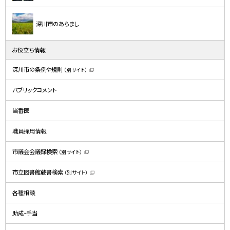
深川市のあらまし
お役立ち情報
深川市の条例や規則
（別サイト）
（
新
規
パブリックコメント
ウ
ィ
ン
ド
当番医
ウ
で
開
職員採用情報
き
ま
す
）
市議会会議録検索
（別サイト）
（
新
規
市立図書館蔵書検索
（別サイト）
ウ
（
ィ
新
ン
規
ド
各種相談
ウ
ウ
ィ
で
ン
開
ド
助成・手当
き
ウ
ま
で
す
開