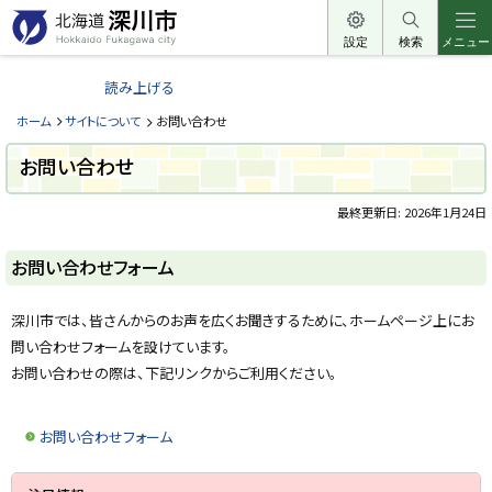
本
文
設定
検索
メニュー
北
へ
海
読み上げる
メ
道
ニ
ホーム
サイトについて
お問い合わせ
深
ュ
川
お問い合わせ
ー
市
へ
最終更新日:
2026年1月24日
H
o
ペ
k
ー
k
お問い合わせフォーム
a
ジ
i
内
d
目
深川市では、皆さんからのお声を広くお聞きするために、ホームページ上にお
o
次
F
問い合わせフォームを設けています。
u
お
k
お問い合わせの際は、下記リンクからご利用ください。
問
a
い
g
合
a
w
わ
お問い合わせフォーム
a
せ
c
フ
i
サ
ト
ォ
t