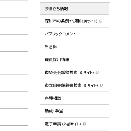
お役立ち情報
深川市の条例や規則
（別サイト）
（
新
規
パブリックコメント
ウ
ィ
ン
当番医
ド
ウ
で
職員採用情報
開
き
ま
市議会会議録検索
（別サイト）
す
（
）
新
規
市立図書館蔵書検索
（別サイト）
ウ
（
ィ
新
ン
規
各種相談
ド
ウ
ウ
ィ
で
ン
助成・手当
開
ド
き
ウ
ま
で
電子申請
（外部サイト）
す
開
（
）
き