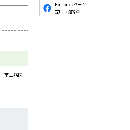
公
Facebookページ
式
深川市役所
S
（
新
N
規
ウ
S
ィ
ン
ド
ウ
で
開
き
ま
す
）
ー(市立病院