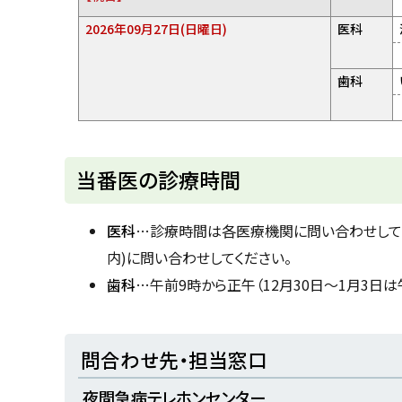
2026年09月27日(日曜日)
医科
歯科
ト
当番医の診療時間
ッ
プ
医科
…診療時間は各医療機関に問い合わせして
に
内)に問い合わせしてください。
戻
歯科
…午前9時から正午（12月30日～1月3日
る
ト
問合わせ先・担当窓口
ッ
夜間急病テレホンセンター
プ