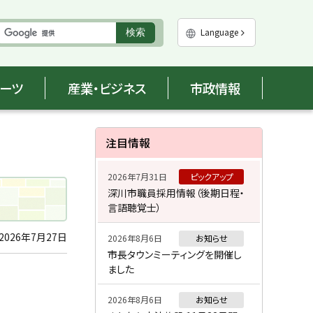
実
Language
検索
行
ポーツ
産業・ビジネス
市政情報
サ
注目情報
イ
2026年7月31日
ピックアップ
ド
深川市職員採用情報（後期日程・
言語聴覚士）
・
メ
2026年7月27日
2026年8月6日
お知らせ
市長タウンミーティングを開催し
ニ
ました
ュ
2026年8月6日
お知らせ