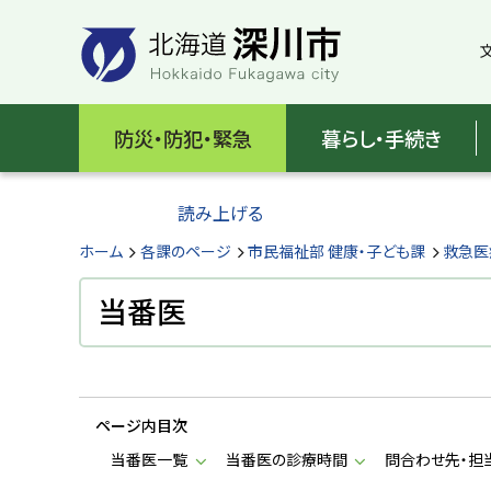
本
本
文
文
へ
へ
メ
戻
北
ニ
る
海
防災・防犯・緊急
暮らし・手続き
ュ
メ
ー
ニ
道
へ
ュ
読み上げる
深
ー
へ
ホーム
各課のページ
市民福祉部 健康・子ども課
救急医
川
戻
る
当番医
市
ペ
H
ー
o
ジ
k
k
の
a
ページ内目次
ト
i
d
ッ
当番医一覧
当番医の診療時間
問合わせ先・担
o
プ
F