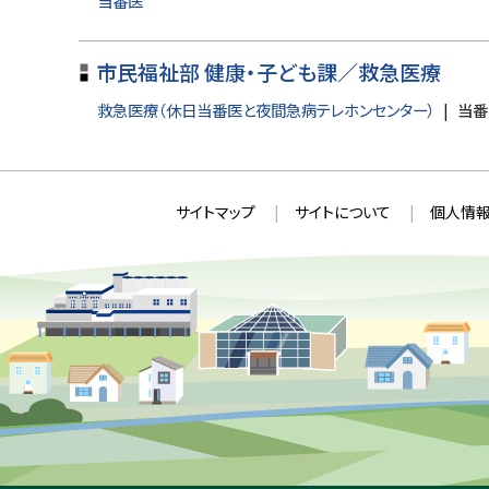
当番医
戻
る
市民福祉部 健康・子ども課／救急医療
救急医療（休日当番医と夜間急病テレホンセンター）
当番
本
サ
サイトマップ
サイトについて
個人情報
文
イ
へ
ト
戻
情
る
メ
報
ニ
ュ
ー
へ
戻
る