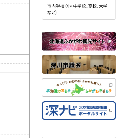
新
ま
規
市内学校（小・中学校、高校、大学
す
ウ
）
など）
ィ
ン
ド
ウ
で
関
開
き
連
ま
す
サ
）
イ
ト