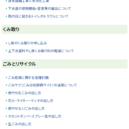
排水設備工事と水洗化工事
下水道の使用開始・変更等の届出について
雨の日に起きるトイレのトラブルについて
ト
くみ取り
ッ
プ
し尿のくみ取りの申し込み
に
上下水道料やし尿くみ取り料の軽減について
戻
ト
る
ごみとリサイクル
ッ
プ
ごみ処理に関する各種計画
に
ごみサク（ごみ分別辞典サイト）の活用について
戻
燃やせるごみの出し方
る
花火・ライター・マッチの出し方
燃やせないごみの出し方
カセットボンベ・スプレー缶の出し方
生ごみの出し方