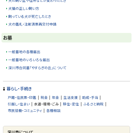
犬の飼い主や住所などが変わったとき
戻
犬猫の正しい飼い方
る
飼っている犬が死亡したとき
犬の鑑札・注射済票再交付申請
ト
お墓
ッ
プ
一般墓地の各種届出
に
一般墓地のいろいろな届出
戻
深川市合同墓「やすらぎの丘」について
る
ト
ッ
暮らし・手続き
プ
戸籍・住民票・印鑑
税金
年金
生活支援
助成・手当
に
引越し・住まい
水道・環境・ごみ
移住・定住
ふるさと納税
戻
市民協働・コミュニティ
各種相談
る
サ
深川市について