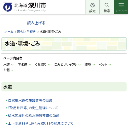
本
文
設定
検索
メニュー
北
へ
海
読み上げる
メ
道
ニ
ホーム
暮らし・手続き
水道・環境・ごみ
深
ュ
川
水道・環境・ごみ
ー
市
へ
H
ページ内目次
o
k
水道
下水道
くみ取り
ごみとリサイクル
環境
ペット
k
お墓
a
i
d
o
水道
F
u
k
a
自家用水道の施設費等の助成
g
a
「飲用井戸等」の衛生管理について
w
a
給水区域外の給水施設整備の助成
c
上下水道料やし尿くみ取り料の軽減について
i
t