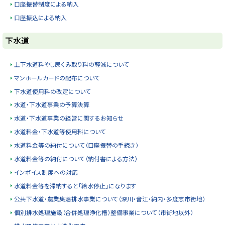
口座振替制度による納入
口座振込による納入
ト
下水道
ッ
プ
上下水道料やし尿くみ取り料の軽減について
に
マンホールカードの配布について
戻
下水道使用料の改定について
る
水道・下水道事業の予算決算
水道・下水道事業の経営に関するお知らせ
水道料金・下水道等使用料について
水道料金等の納付について（口座振替の手続き）
水道料金等の納付について（納付書による方法）
インボイス制度への対応
水道料金等を滞納すると「給水停止」になります
公共下水道・農業集落排水事業について（深川・音江・納内・多度志市街地）
個別排水処理施設（合併処理浄化槽）整備事業について（市街地以外）