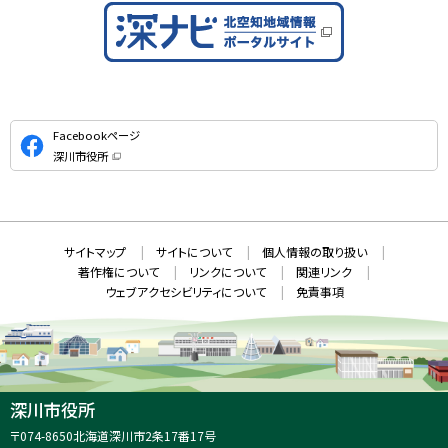
公
Facebookページ
式
深川市役所
S
（
新
N
規
ウ
S
ィ
ン
ド
本
ウ
サ
サイトマップ
サイトについて
個人情報の取り扱い
で
文
開
イ
著作権について
リンクについて
関連リンク
へ
き
ト
ま
ウェブアクセシビリティについて
免責事項
戻
す
情
）
る
メ
報
ニ
ュ
ー
へ
深川市役所
戻
住
〒074-8650
北海道深川市2条17番17号
る