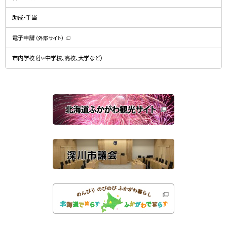
ウ
ィ
で
ン
開
ド
助成・手当
き
ウ
ま
で
す
開
）
電子申請
（外部サイト）
き
（
ま
新
す
規
）
市内学校（小・中学校、高校、大学など）
ウ
ィ
ン
ド
ウ
で
関
開
き
連
ま
す
サ
）
イ
ト