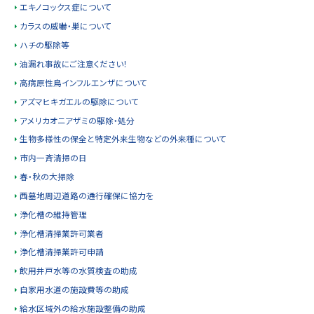
エキノコックス症について
カラスの威嚇・巣について
ハチの駆除等
油漏れ事故にご注意ください！
高病原性鳥インフルエンザについて
アズマヒキガエルの駆除について
アメリカオニアザミの駆除・処分
生物多様性の保全と特定外来生物などの外来種について
市内一斉清掃の日
春・秋の大掃除
西墓地周辺道路の通行確保に協力を
浄化槽の維持管理
浄化槽清掃業許可業者
浄化槽清掃業許可申請
飲用井戸水等の水質検査の助成
自家用水道の施設費等の助成
給水区域外の給水施設整備の助成