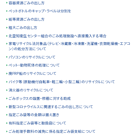
容器資源ごみの出し方
ペットボトルのキャップ・ラベルは分別を
紙等資源ごみの出し方
粗大ごみの出し方
北空知衛生センター組合のごみ処理施設へ直接搬入する場合
家電リサイクル法対象品（テレビ・冷蔵庫・冷凍庫・洗濯機・衣類乾燥機・エアコ
ン）の処分方法について
パソコンのリサイクルについて
ペット・動物死体の処理について
廃FRP船のリサイクルについて
バイク等（原動機付自転車・軽二輪・小型二輪）のリサイクルについて
消火器のリサイクルについて
ごみボックスの設置・修繕に対する助成
新型コロナウイルスに関連するごみの出し方について
指定ごみ袋等の金額は据え置き
有料指定ごみ袋等と取扱店について
ごみ処理手数料の減免に係る指定ごみ袋支給について