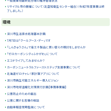
一般廃棄物最終処分場の維持管理状況
リサイクル市の開催について（北空知衛生センター組合）（令和7年度事業は終
了しました。）
ト
環境
ッ
プ
深川市生活排水処理基本計画
に
7月7日は「クールアース・デー」です
戻
「しんきゅうさん」で省エネ製品に買い替えの検討をしませんか
る
「ゼロカーボンシティふかがわ」について
エコドライブしてみませんか？
カーボンニュートラルファーストステップ支援事業について
北海道ゼロチャレ！家計簿アプリについて
深川市再生可能エネルギー導入ビジョン
深川市地球温暖化対策実行計画【事務事業編】
公害防止のための届出
公害に関する苦情の相談
自動車騒音常時監視について