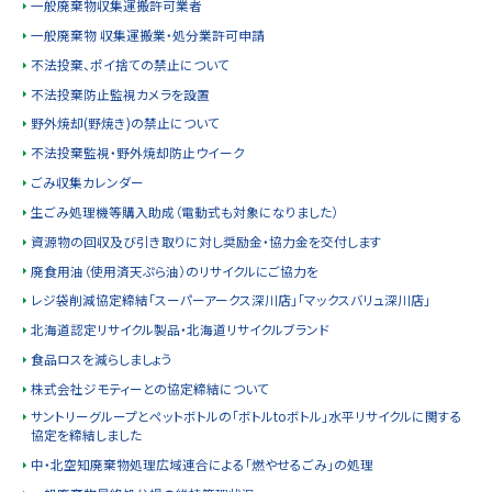
一般廃棄物収集運搬許可業者
一般廃棄物 収集運搬業・処分業許可申請
不法投棄、ポイ捨ての禁止について
不法投棄防止監視カメラを設置
野外焼却(野焼き)の禁止について
不法投棄監視・野外焼却防止ウイーク
ごみ収集カレンダー
生ごみ処理機等購入助成（電動式も対象になりました）
資源物の回収及び引き取りに対し奨励金・協力金を交付します
廃食用油（使用済天ぷら油）のリサイクルにご協力を
レジ袋削減協定締結「スーパーアークス深川店」「マックスバリュ深川店」
北海道認定リサイクル製品・北海道リサイクルブランド
食品ロスを減らしましょう
株式会社ジモティーとの協定締結について
サントリーグループとペットボトルの「ボトルtoボトル」水平リサイクルに関する
協定を締結しました
中・北空知廃棄物処理広域連合による「燃やせるごみ」の処理