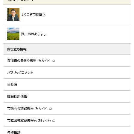
イ
ド
ようこそ市長室へ
・
メ
深川市のあらまし
ニ
ュ
お役立ち情報
ー
深川市の条例や規則
（別サイト）
（
新
規
パブリックコメント
ウ
ィ
ン
ド
当番医
ウ
で
開
職員採用情報
き
ま
す
）
市議会会議録検索
（別サイト）
（
新
規
市立図書館蔵書検索
（別サイト）
ウ
（
ィ
新
ン
規
ド
各種相談
ウ