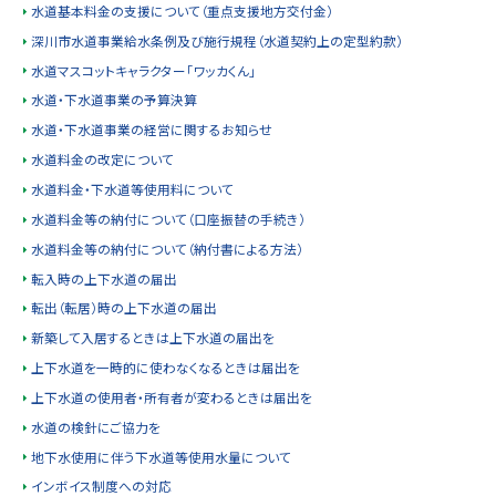
水道基本料金の支援について（重点支援地方交付金）
y
深川市水道事業給水条例及び施行規程（水道契約上の定型約款）
水道マスコットキャラクター「ワッカくん」
水道・下水道事業の予算決算
水道・下水道事業の経営に関するお知らせ
水道料金の改定について
水道料金・下水道等使用料について
水道料金等の納付について（口座振替の手続き）
水道料金等の納付について（納付書による方法）
転入時の上下水道の届出
転出（転居）時の上下水道の届出
新築して入居するときは上下水道の届出を
上下水道を一時的に使わなくなるときは届出を
上下水道の使用者・所有者が変わるときは届出を
水道の検針にご協力を
地下水使用に伴う下水道等使用水量について
インボイス制度への対応