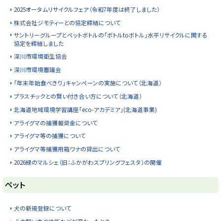
2025オータムリサイクルフェア（令和7年度は終了しました）
株式会社ジモティーとの協定締結について
サントリーグループとペットボトルの「ボトルtoボトル」水平リサイクルに関する
協定を締結しました
深川市環境衛生協会
深川市環境審議会
「年末年始食べきり」キャンペーンの実施について（北海道）
プラスチックとの賢い付き合い方について（北海道）
北海道地域環境学習講座「eco-アカデミア」(北海道事業)
アライグマの捕獲報奨金について
アライグマ等の捕獲について
アライグマ等捕獲用箱ワナの貸出について
2026緑のマルシェ（旧：ふかがわスプリングフェスタ）の開催
ト
ペット
ッ
プ
犬の新規登録について
に