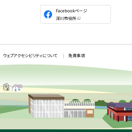
公
Facebookページ
式
深川市役所
S
（
新
N
規
ウ
S
ィ
ン
ド
ウ
ウェブアクセシビリティについて
免責事項
で
開
き
ま
す
）