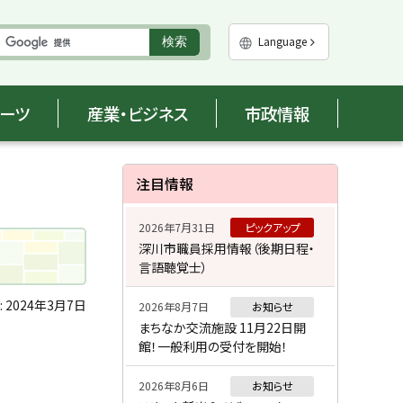
実
Language
検索
行
ポーツ
産業・ビジネス
市政情報
サ
注目情報
イ
2026年7月31日
ピックアップ
ド
深川市職員採用情報（後期日程・
言語聴覚士）
・
メ
:
2024年3月7日
2026年8月7日
お知らせ
まちなか交流施設 11月22日開
ニ
館！一般利用の受付を開始！
ュ
2026年8月6日
お知らせ