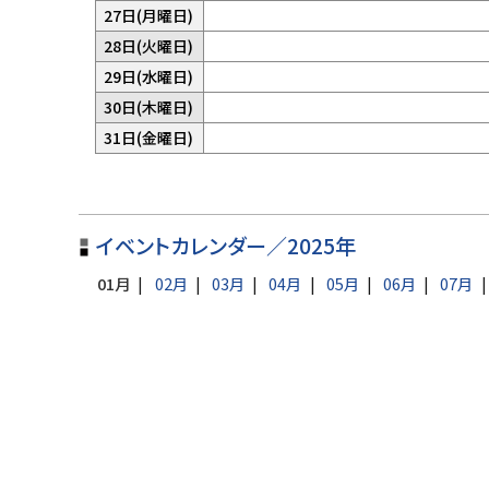
ま
定
。
り
予
27日(月曜日)
ん
あ
せ
は
ま
定
。
り
予
28日(火曜日)
ん
あ
せ
は
ま
定
。
り
予
29日(水曜日)
ん
あ
せ
は
ま
定
。
り
予
30日(木曜日)
ん
あ
せ
は
ま
定
。
り
予
31日(金曜日)
ん
あ
せ
は
ま
定
。
り
ん
あ
せ
は
ま
。
り
ん
あ
せ
ト
ま
。
り
ん
せ
イベントカレンダー／2025年
ッ
ま
。
ん
せ
プ
01月
02月
03月
04月
05月
06月
07月
。
ん
に
。
戻
る