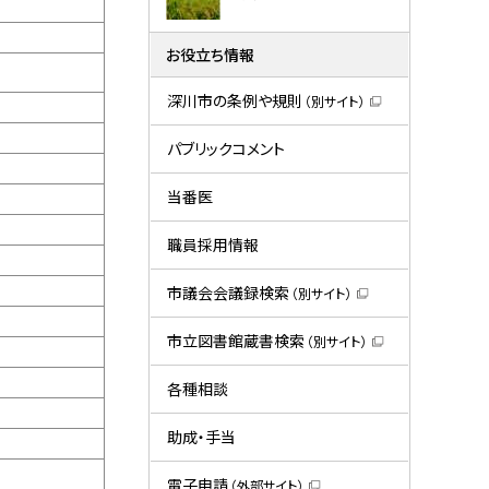
お役立ち情報
深川市の条例や規則
（別サイト）
（
新
規
パブリックコメント
ウ
ィ
ン
当番医
ド
ウ
で
職員採用情報
開
き
ま
市議会会議録検索
（別サイト）
す
（
）
新
規
市立図書館蔵書検索
（別サイト）
ウ
（
ィ
新
ン
規
各種相談
ド
ウ
ウ
ィ
で
ン
助成・手当
開
ド
き
ウ
ま
で
電子申請
（外部サイト）