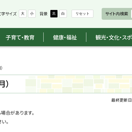
文字サイズ
背景
サイト内検索
大
小
黒
白
リセット
子育て・教育
健康・福祉
観光・文化・ス
月）
月）
最終更新日
る場合があります。
い。