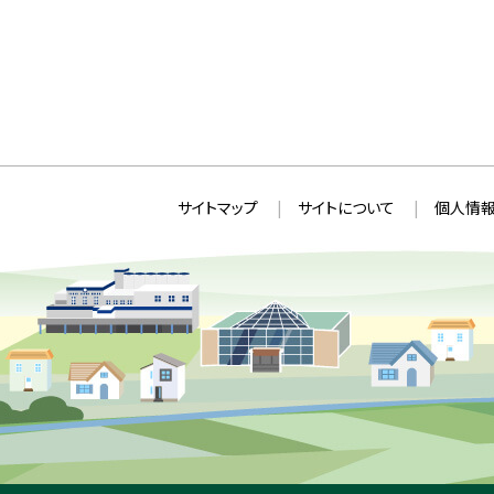
本
サ
サイトマップ
サイトについて
個人情報
文
イ
へ
ト
戻
情
る
メ
報
ニ
ュ
ー
へ
戻
る