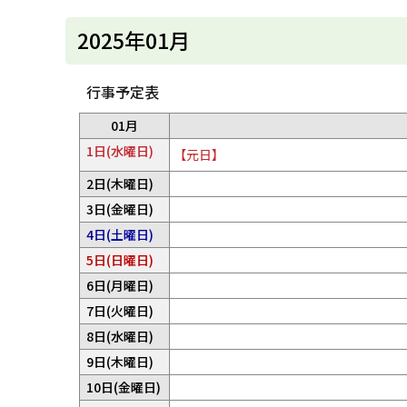
目
u
へ
次
k
2025年01月
戻
a
20
g
る
a
25
w
年
行事予定表
a
01
c
01月
i
月
t
1日(水曜日)
【元日】
y
予
2日(木曜日)
定
予
3日(金曜日)
は
定
予
4日(土曜日)
あ
は
定
り
予
5日(日曜日)
あ
は
ま
定
り
予
6日(月曜日)
あ
せ
は
ま
定
り
予
7日(火曜日)
ん
あ
せ
は
ま
定
。
り
予
8日(水曜日)
ん
あ
せ
は
ま
定
。
り
予
9日(木曜日)
ん
あ
せ
は
ま
定
。
り
予
10日(金曜日)
ん
あ
せ
は
ま
定