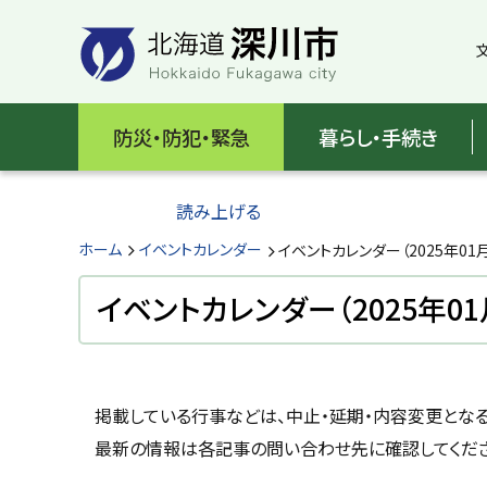
本
本
文
文
へ
へ
メ
戻
北
ニ
る
海
防災・防犯・緊急
暮らし・手続き
ュ
メ
ー
ニ
道
へ
ュ
読み上げる
深
ー
へ
ホーム
イベントカレンダー
イベントカレンダー（2025年01
川
戻
る
イベントカレンダー（2025年01
市
ペ
H
ー
o
ジ
k
k
ペ
の
a
掲載している行事などは、中止・延期・内容変更とな
ー
ト
i
ジ
最新の情報は各記事の問い合わせ先に確認してくださ
d
ッ
o
内
プ
F