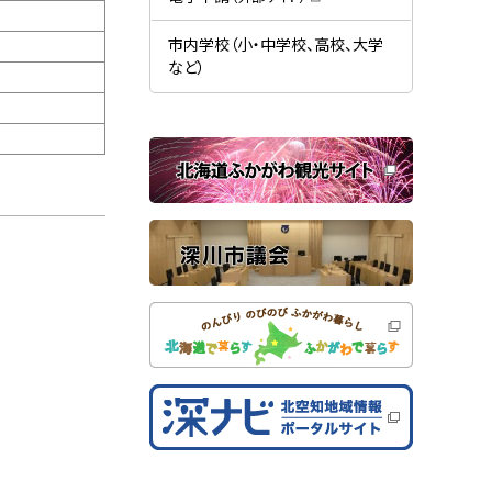
す
開
（
）
き
新
ま
規
市内学校（小・中学校、高校、大学
す
ウ
）
など）
ィ
ン
ド
ウ
で
関
開
き
連
ま
す
サ
）
イ
ト