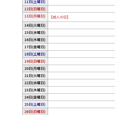
。
り
予
11日(土曜日)
ん
あ
せ
は
ま
定
。
り
予
12日(日曜日)
ん
あ
せ
は
ま
定
。
り
13日(月曜日)
ん
あ
【成人の日】
せ
は
ま
。
り
ん
あ
予
14日(火曜日)
せ
ま
。
り
定
ん
予
15日(水曜日)
せ
ま
は
。
定
ん
予
16日(木曜日)
せ
あ
は
。
定
ん
り
予
17日(金曜日)
あ
は
。
ま
定
り
予
18日(土曜日)
あ
せ
は
ま
定
り
予
19日(日曜日)
ん
あ
せ
は
ま
定
。
り
予
20日(月曜日)
ん
あ
せ
は
ま
定
。
り
予
21日(火曜日)
ん
あ
せ
は
ま
定
。
り
予
22日(水曜日)
ん
あ
せ
は
ま
定
。
り
予
23日(木曜日)
ん
あ
せ
は
ま
定
。
り
予
24日(金曜日)
ん
あ
せ
は
ま
定
。
り
予
25日(土曜日)
ん
あ
せ
は
ま
定
。
り
予
26日(日曜日)
ん
あ
せ
は