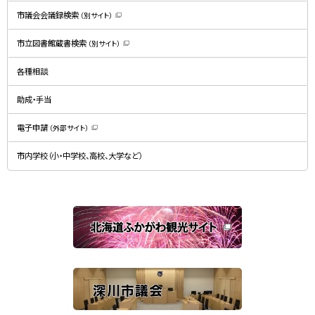
す
）
市議会会議録検索
（別サイト）
（
新
規
市立図書館蔵書検索
（別サイト）
ウ
（
ィ
新
ン
規
ド
各種相談
ウ
ウ
ィ
で
ン
開
ド
助成・手当
き
ウ
ま
で
す
開
）
電子申請
（外部サイト）
き
（
ま
新
す
規
）
市内学校（小・中学校、高校、大学など）
ウ
ィ
ン
ド
ウ
で
関
開
き
連
ま
す
サ
）
イ
ト