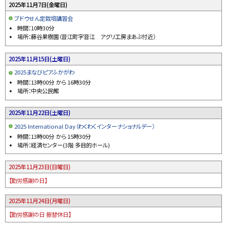
2025年11月
7日(金曜日)
y
ブドウせん定栽培講習会
時間：
10時30分
場所：藤谷果樹園（音江町字音江 アグリ工房まあぶ付近）
2025年11月
15日(土曜日)
2025まなびピアふかがわ
時間：
13時00分
から
16時30分
場所：中央公民館
2025年11月
22日(土曜日)
2025 International Day（わくわくインターナショナルデー）
時間：
13時00分
から
15時30分
場所：経済センター(3階 多目的ホール)
2025年11月
23日(日曜日)
【勤労感謝の日】
2025年11月
24日(月曜日)
【勤労感謝の日 振替休日】