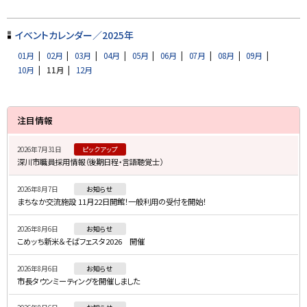
ト
ッ
イベントカレンダー／2025年
プ
01月
02月
03月
04月
05月
06月
07月
08月
09月
に
10月
11月
12月
戻
る
サ
注目情報
イ
2026年7月31日
ピックアップ
ド
深川市職員採用情報（後期日程・言語聴覚士）
・
2026年8月7日
お知らせ
メ
まちなか交流施設 11月22日開館！一般利用の受付を開始！
ニ
2026年8月6日
お知らせ
ュ
こめッち新米＆そばフェスタ2026 開催
ー
2026年8月6日
お知らせ
市長タウンミーティングを開催しました