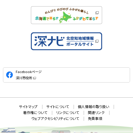
公
Facebookページ
式
深川市役所
S
（
新
N
規
ウ
S
ィ
ン
ド
本
ウ
サ
サイトマップ
サイトについて
個人情報の取り扱い
で
文
開
イ
著作権について
リンクについて
関連リンク
へ
き
ト
ま
ウェブアクセシビリティについて
免責事項
戻
す
情
）
る
メ
報