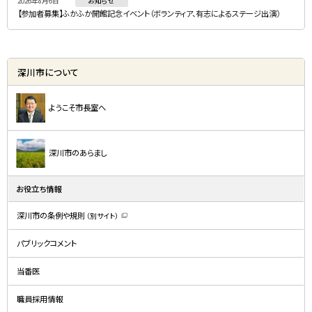
2026年8月6日
お知らせ
【参加者募集】ふかふか開館記念イベント（ボランティア、有志によるステージ出演）
深川市について
ようこそ市長室へ
深川市のあらまし
お役立ち情報
深川市の条例や規則
（別サイト）
（
新
規
パブリックコメント
ウ
ィ
ン
ド
当番医
ウ
で
開
職員採用情報
き
ま