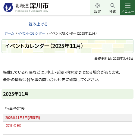
本
文
設定
検索
メニュー
北
へ
海
読み上げる
メ
道
ニ
ホーム
イベントカレンダー
イベントカレンダー（2025年11月）
深
ュ
川
イベントカレンダー（2025年11月）
ー
市
へ
最終更新日:
2025年3月6日
H
o
ペ
k
ー
k
掲載している行事などは、中止・延期・内容変更となる場合があります。
a
ジ
最新の情報は各記事の問い合わせ先に確認してください。
i
内
d
目
o
次
F
2025年11月
u
20
k
25
a
年
行事予定表
g
11
a
w
2025年11月
3日(月曜日)
月
a
【文化の日】
c
i
t