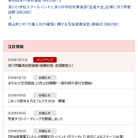
深川小学校スクールバンドと深川中学校吹奏楽部「全道大会」出場に伴う表敬
訪問（8月20日）
栗山町との「介護人材の確保に関する包括連携協定」締結式（8月19日）
サ
注目情報
イ
2026年7月31日
ピックアップ
ド
深川市職員採用情報（後期日程・言語聴覚士）
・
2026年8月7日
お知らせ
メ
まちなか交流施設 11月22日開館！一般利用の受付を開始！
ニ
2026年8月6日
お知らせ
ュ
こめッち新米＆そばフェスタ2026 開催
ー
2026年8月6日
お知らせ
市長タウンミーティングを開催しました
2026年8月6日
お知らせ
【参加者募集】ふかふか開館記念イベント（ボランティア、有志によるステージ出演）