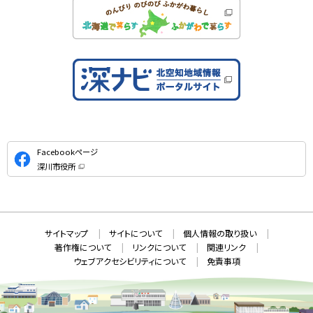
公
Facebookページ
式
深川市役所
S
（
新
N
規
ウ
S
ィ
ン
ド
本
ウ
サ
サイトマップ
サイトについて
個人情報の取り扱い
で
文
開
イ
著作権について
リンクについて
関連リンク
へ
き
ト
ま
ウェブアクセシビリティについて
免責事項
戻
す
情
）
る
メ
報
ニ
ュ