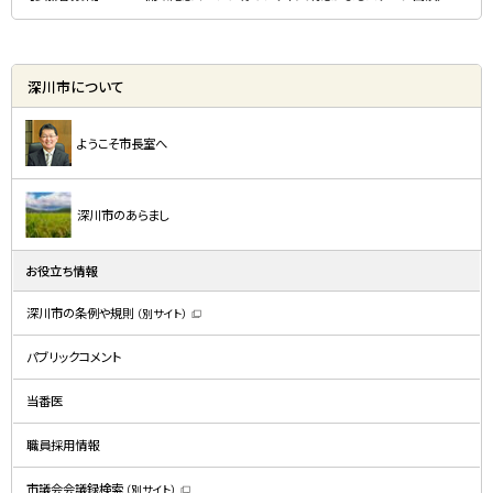
深川市について
ようこそ市長室へ
深川市のあらまし
お役立ち情報
深川市の条例や規則
（別サイト）
（
新
規
パブリックコメント
ウ
ィ
ン
ド
当番医
ウ
で
開
職員採用情報
き
ま
す
）
市議会会議録検索
（別サイト）