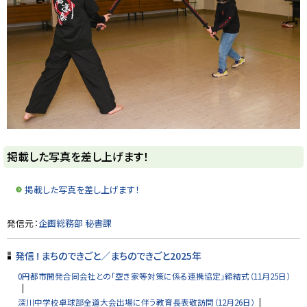
ト
掲載した写真を差し上げます！
ッ
プ
掲載した写真を差し上げます！
に
戻
ト
発信元：
企画総務部 秘書課
る
ッ
プ
発信 ! まちのできごと／まちのできごと2025年
に
0円都市開発合同会社との「空き家等対策に係る連携協定」締結式（11月25日）
戻
る
深川中学校卓球部全道大会出場に伴う教育長表敬訪問（12月26日）