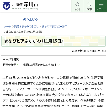
本
文
設定
検索
メニュー
北
へ
海
読み上げる
メ
道
ニ
ホーム
発信 ! まちのできごと
まちのできごと2025年
深
ュ
まなびピアふかがわ（11月15日）
川
ー
まなびピアふかがわ（11月15日）
市
へ
H
o
最終更新日:
2025年11月17日
k
k
ページ内目次
a
i
行事の様子
掲載した写真を差し上げます！
d
o
F
u
11月15日、2025まなびピアふかがわを中央公民館で開催しました。生涯学習
k
活動を積極的に推進するために組織されたまなびすとフォーラムが企画と運
a
g
営を行い、フラワーガーランドや鹿油を使ったクリームづくり、スポーツチャン
a
w
バラ体験を実施したほか、北海道猟友会北空知支部長の山本さんらによる「ヒ
a
c
グマ」についての講話や、学校応援特別企画として多度志小学校児童が「多度
i
志の未来」についての総合学習成果発表をしました。参加した市民らは、体験
t