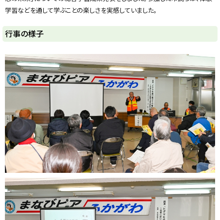
y
学習などを通して学ぶことの楽しさを実感していました。
行事の様子