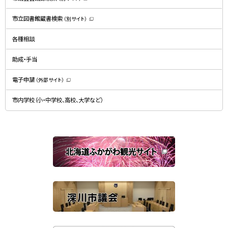
（
新
規
市立図書館蔵書検索
（別サイト）
ウ
（
ィ
新
ン
規
ド
各種相談
ウ
ウ
ィ
で
ン
開
ド
助成・手当
き
ウ
ま
で
す
開
）
電子申請
（外部サイト）
き
（
ま
新
す
規
）
市内学校（小・中学校、高校、大学など）
ウ
ィ
ン
ド
ウ
で
関
開
き
連
ま
す
サ
）
イ
ト