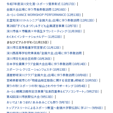
令和7年度深川文化賞・スポーツ賞表彰式（12月17日）
全国大会出場に伴う市長表敬訪問（12月16日）
み・らい DANCE WORKSHOP PERFORMANCE（12月13日)
北空知深川リトルシニア「全国大会」出場に伴う表敬訪問（12月12日）
第20回「子どもまつり」＆子ども企画運営事業（12月7日）
深川市長×市職員×中高生タウンミーティング（11月30日）
わくわくインターナショナルデー（11月22日）
まなびピアふかがわ（11月15日）
深川市立高等看護学院宣誓式（11月12日）
深川西高等学校吹奏楽局「全国大会」出場に伴う表敬訪問
深川市文化総合芸術祭（10月26日）
日本学校農業クラブ全国大会出場に伴う表敬訪問（10月14日）
スポーツ・レクリエーションフェスタ（10月13日）
還暦野球深川クラブ「全国大会」出場に伴う表敬訪問（10月6日）
宮崎県都城市との「物産品相互取扱に関する協定書」締結式（10月5日）
実りの秋！スポーツの秋！桜山さわやかウオーキング（10月4日）
み・らい開館20周年記念事業「弦楽四重奏＆ピアノコンサート」（9月27日）
第42回深川市民駅伝大会（9月13日）
おいでよ！あつまれ！あみあみこども祭り（9月7日）
トップアスリートによるスポーツ教室～創価大学駅伝部に学ぶ！～（9月6日）
第61回深川消防演習（8月25日）