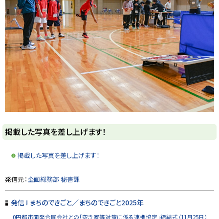
ト
掲載した写真を差し上げます！
ッ
プ
掲載した写真を差し上げます！
に
戻
ト
発信元：
企画総務部 秘書課
る
ッ
プ
発信 ! まちのできごと／まちのできごと2025年
に
0円都市開発合同会社との「空き家等対策に係る連携協定」締結式（11月25日）