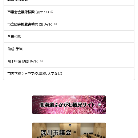
ま
す
）
市議会会議録検索
（別サイト）
（
新
規
市立図書館蔵書検索
（別サイト）
ウ
（
ィ
新
ン
規
ド
各種相談
ウ
ウ
ィ
で
ン
開
ド
助成・手当
き
ウ
ま
で
す
開
）
電子申請
（外部サイト）
き
（
ま
新
す
規
）
市内学校（小・中学校、高校、大学など）
ウ
ィ
ン
ド
ウ
で
関
開
き
連
ま
す
サ
）
イ
ト