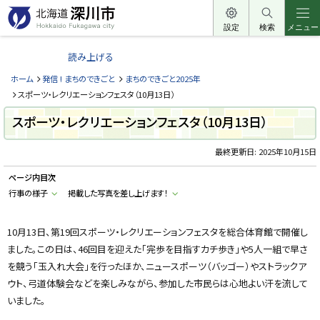
本
文
設定
検索
メニュー
北
へ
海
読み上げる
メ
道
ニ
ホーム
発信 ! まちのできごと
まちのできごと2025年
深
ュ
スポーツ・レクリエーションフェスタ（10月13日）
川
ー
スポーツ・レクリエーションフェスタ（10月13日）
市
へ
H
o
最終更新日:
2025年10月15日
k
k
ページ内目次
a
i
行事の様子
掲載した写真を差し上げます！
d
o
F
u
10月13日、第19回スポーツ・レクリエーションフェスタを総合体育館で開催し
k
ました。この日は、46回目を迎えた「完歩を目指すカチ歩き」や5人一組で早さ
a
g
を競う「玉入れ大会」を行ったほか、ニュースポーツ（バッゴー）やストラックア
a
w
ウト、弓道体験会などを楽しみながら、参加した市民らは心地よい汗を流して
a
c
いました。
i
t