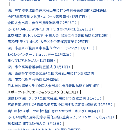
戻
る
深川中学校卓球部全道大会出場に伴う教育長表敬訪問（12月26日）
令和7年度深川文化賞・スポーツ賞表彰式（12月17日）
全国大会出場に伴う市長表敬訪問（12月16日）
み・らい DANCE WORKSHOP PERFORMANCE（12月13日)
北空知深川リトルシニア「全国大会」出場に伴う表敬訪問（12月12日）
第20回「子どもまつり」＆子ども企画運営事業（12月7日）
深川市長×市職員×中高生タウンミーティング（11月30日）
わくわくインターナショナルデー（11月22日）
まなびピアふかがわ（11月15日）
深川市立高等看護学院宣誓式（11月12日）
深川西高等学校吹奏楽局「全国大会」出場に伴う表敬訪問
深川市文化総合芸術祭（10月26日）
日本学校農業クラブ全国大会出場に伴う表敬訪問（10月14日）
スポーツ・レクリエーションフェスタ（10月13日）
還暦野球深川クラブ「全国大会」出場に伴う表敬訪問（10月6日）
宮崎県都城市との「物産品相互取扱に関する協定書」締結式（10月5日）
実りの秋！スポーツの秋！桜山さわやかウオーキング（10月4日）
み・らい開館20周年記念事業「弦楽四重奏＆ピアノコンサート」（9月27日）
第42回深川市民駅伝大会（9月13日）
おいでよ！あつまれ！あみあみこども祭り（9月7日）