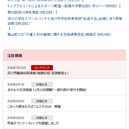
トップアスリートによるスポーツ教室～創価大学駅伝部に学ぶ！～（9月6日）
第61回深川消防演習（8月25日）
深川小学校スクールバンドと深川中学校吹奏楽部「全道大会」出場に伴う表敬
訪問（8月20日）
栗山町との「介護人材の確保に関する包括連携協定」締結式（8月19日）
サ
注目情報
イ
2026年7月31日
ピックアップ
ド
深川市職員採用情報（後期日程・言語聴覚士）
・
2026年8月7日
お知らせ
メ
まちなか交流施設 11月22日開館！一般利用の受付を開始！
ニ
2026年8月6日
お知らせ
ュ
こめッち新米＆そばフェスタ2026 開催
ー
2026年8月6日
お知らせ
市長タウンミーティングを開催しました