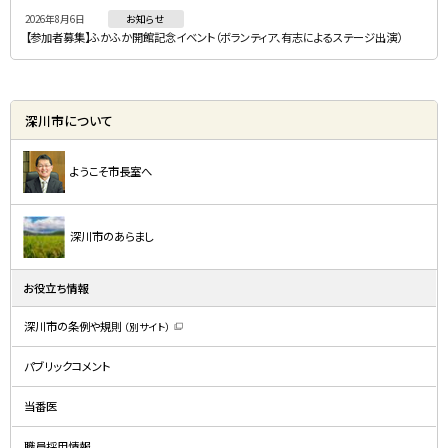
2026年8月6日
お知らせ
【参加者募集】ふかふか開館記念イベント（ボランティア、有志によるステージ出演）
深川市について
ようこそ市長室へ
深川市のあらまし
お役立ち情報
深川市の条例や規則
（別サイト）
（
新
規
パブリックコメント
ウ
ィ
ン
ド
当番医
ウ
で
開
職員採用情報
き