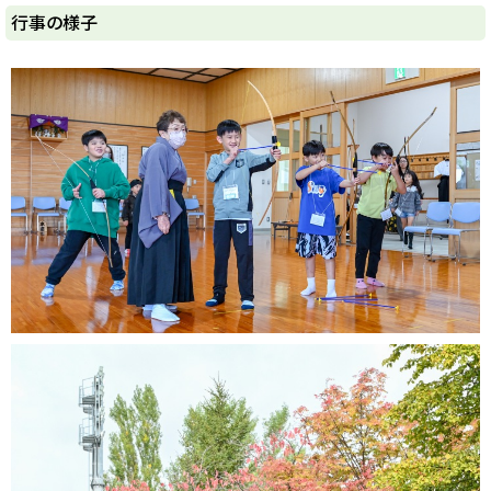
y
行事の様子