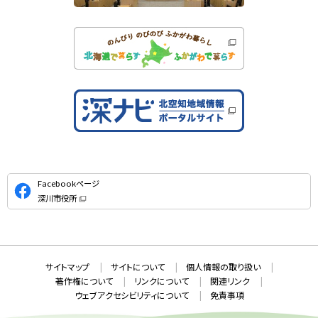
公
Facebookページ
式
深川市役所
S
（
新
N
規
ウ
S
ィ
ン
ド
本
ウ
サ
サイトマップ
サイトについて
個人情報の取り扱い
で
文
開
イ
著作権について
リンクについて
関連リンク
へ
き
ト
ま
ウェブアクセシビリティについて
免責事項
戻
す
情
）
る