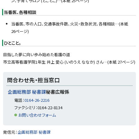
ン、子育てサロン (とことこ)…(本紙 25ページ)
当番医、各種相談
当番医、市の人口、交通事故件数、火災・救急状況、各種相談…(本紙
26ページ)
ひとこと。
目指した夢に向い歩み始めた看護の道
市立高等看護学院1年生 井上 愛心 (いのうえ ななか) さん…(本紙 27ページ)
ト
問合わせ先・担当窓口
ッ
プ
企画総務部 秘書課
秘書広報係
に
電話：
0164-26-2216
戻
ファクシミリ：0164-22-8134
る
お問い合わせフォーム
ト
発信元：
企画総務部 秘書課
ッ