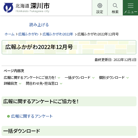
本
文
設定
検索
メニュー
北
へ
海
読み上げる
メ
道
ニ
ホーム
広報ふかがわ
広報ふかがわ2022年
広報ふかがわ2022年12月号
深
ュ
川
広報ふかがわ2022年12月号
ー
市
へ
最終更新日:
2022年12月1日
H
o
k
ページ内目次
k
a
広報に関するアンケートにご協力を！
一括ダウンロード
個別ダウンロード
i
詳細目次
問合わせ先・担当窓口
d
o
F
u
広報に関するアンケートにご協力を！
k
a
g
a
広報に関するアンケート
w
a
c
ト
一括ダウンロード
i
ッ
t