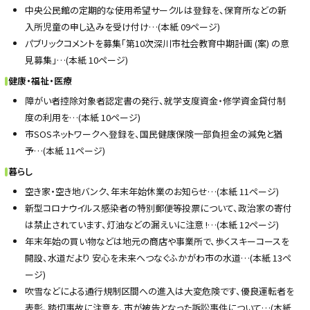
中央公民館の定期的な使用希望サークルは登録を、保育所などの新
入所児童の申し込みを受け付け…(本紙 09ページ)
パブリックコメントを募集「第10次深川市社会教育中期計画 (案) の意
見募集」…(本紙 10ページ)
健康・福祉・医療
障がい者控除対象者認定書の発行、就学支度資金・修学資金貸付制
度の利用を…(本紙 10ページ)
市SOSネットワークへ登録を、国民健康保険一部負担金の減免と猶
予…(本紙 11ページ)
暮らし
空き家・空き地バンク、年末年始休業のお知らせ…(本紙 11ページ)
新型コロナウイルス感染者の特別郵便等投票について、政治家の寄付
は禁止されています、灯油などの漏えいに注意 !…(本紙 12ページ)
年末年始の買い物などは地元の商店や事業所で、歩くスキーコースを
開設、水道だより 安心を未来へつなぐふかがわ市の水道…(本紙 13ペ
ージ)
吹雪などによる通行規制区間への進入は大変危険です、優良運転者を
表彰、踏切事故に注意を、市が被告となった訴訟事件について…(本紙