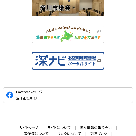
公
Facebookページ
式
深川市役所
S
（
新
N
規
ウ
S
ィ
ン
ド
本
ウ
サ
サイトマップ
サイトについて
個人情報の取り扱い
で
文
開
イ
著作権について
リンクについて
関連リンク
へ
き