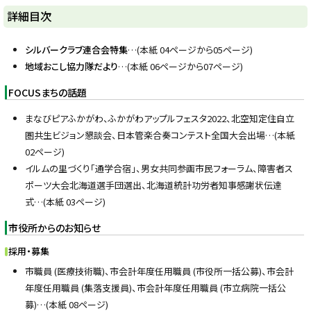
ト
詳細目次
ッ
プ
シルバークラブ連合会特集
…(本紙 04ページから05ページ)
に
地域おこし協力隊だより
…(本紙 06ページから07ページ)
戻
FOCUSまちの話題
る
まなびピアふかがわ、ふかがわアップルフェスタ2022、北空知定住自立
圏共生ビジョン懇談会、日本管楽合奏コンテスト全国大会出場…(本紙
02ページ)
イルムの里づくり「通学合宿」、男女共同参画市民フォーラム、障害者ス
ポーツ大会北海道選手団選出、北海道統計功労者知事感謝状伝達
式…(本紙 03ページ)
市役所からのお知らせ
採用・募集
市職員 (医療技術職)、市会計年度任用職員 (市役所一括公募)、市会計
年度任用職員 (集落支援員)、市会計年度任用職員 (市立病院一括公
募)…(本紙 08ページ)