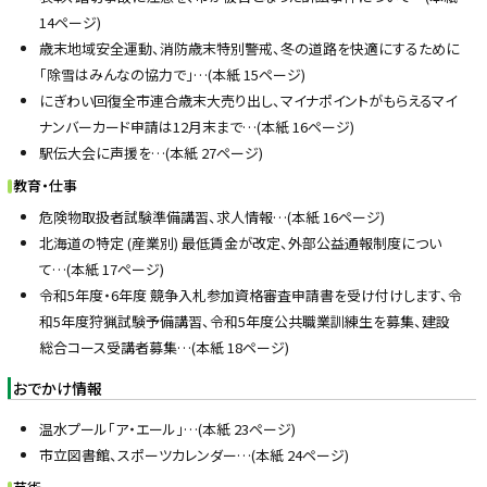
14ページ)
歳末地域安全運動、消防歳末特別警戒、冬の道路を快適にするために
「除雪はみんなの協力で」…(本紙 15ページ)
にぎわい回復全市連合歳末大売り出し、マイナポイントがもらえるマイ
ナンバーカード申請は12月末まで…(本紙 16ページ)
駅伝大会に声援を…(本紙 27ページ)
教育・仕事
危険物取扱者試験準備講習、求人情報…(本紙 16ページ)
北海道の特定 (産業別) 最低賃金が改定、外部公益通報制度につい
て…(本紙 17ページ)
令和5年度・6年度 競争入札参加資格審査申請書を受け付けします、令
和5年度狩猟試験予備講習、令和5年度公共職業訓練生を募集、建設
総合コース受講者募集…(本紙 18ページ)
おでかけ情報
温水プール「ア・エール」…(本紙 23ページ)
市立図書館、スポーツカレンダー…(本紙 24ページ)