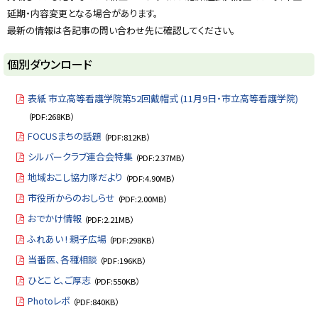
延期・内容変更となる場合があります。
最新の情報は各記事の問い合わせ先に確認してください。
ト
個別ダウンロード
ッ
プ
表紙 市立高等看護学院第52回戴帽式 (11月9日・市立高等看護学院)
に
（PDF:268KB）
戻
FOCUSまちの話題
（PDF:812KB）
る
シルバークラブ連合会特集
（PDF:2.37MB）
地域おこし協力隊だより
（PDF:4.90MB）
市役所からのおしらせ
（PDF:2.00MB）
おでかけ情報
（PDF:2.21MB）
ふれあい ! 親子広場
（PDF:298KB）
当番医、各種相談
（PDF:196KB）
ひとこと、ご厚志
（PDF:550KB）
Photoレポ
（PDF:840KB）