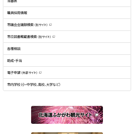
当番医
ウ
で
開
職員採用情報
き
ま
す
）
市議会会議録検索
（別サイト）
（
新
規
市立図書館蔵書検索
（別サイト）
ウ
（
ィ
新
ン
規
ド
各種相談
ウ
ウ
ィ
で
ン
開
ド
助成・手当
き
ウ
ま
で
す
開
）
電子申請
（外部サイト）
き
（
ま
新
す
規
）
市内学校（小・中学校、高校、大学など）
ウ
ィ
ン
ド
ウ
で
関
開
き
連
ま
す
サ
）
イ
ト