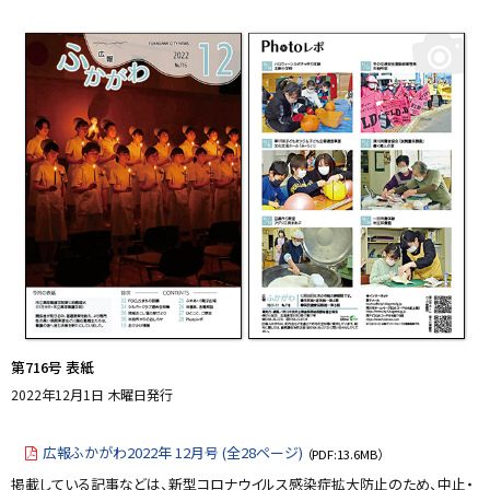
y
プ
に
戻
る
第716号 表紙
2022年12月1日 木曜日発行
広報ふかがわ2022年 12月号 (全28ページ)
（PDF:13.6MB）
掲載している記事などは、新型コロナウイルス感染症拡大防止のため、中止・