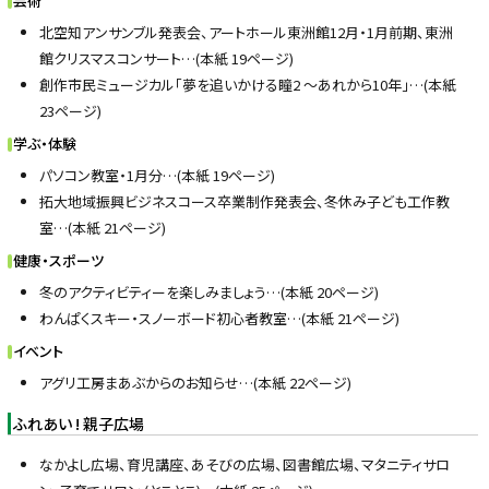
芸術
北空知アンサンブル発表会、アートホール東洲館12月・1月前期、東洲
館クリスマスコンサート…(本紙 19ページ)
創作市民ミュージカル「夢を追いかける瞳2 ～あれから10年」…(本紙
23ページ)
学ぶ・体験
パソコン教室・1月分…(本紙 19ページ)
拓大地域振興ビジネスコース卒業制作発表会、冬休み子ども工作教
室…(本紙 21ページ)
健康・スポーツ
冬のアクティビティーを楽しみましょう…(本紙 20ページ)
わんぱくスキー・スノーボード初心者教室…(本紙 21ページ)
イベント
アグリ工房まあぶからのお知らせ…(本紙 22ページ)
ふれあい ! 親子広場
なかよし広場、育児講座、あそびの広場、図書館広場、マタニティサロ