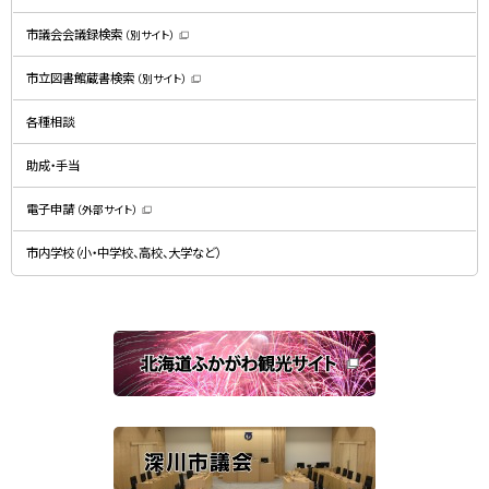
ま
す
）
市議会会議録検索
（別サイト）
（
新
規
市立図書館蔵書検索
（別サイト）
ウ
（
ィ
新
ン
規
ド
各種相談
ウ
ウ
ィ
で
ン
開
ド
助成・手当
き
ウ
ま
で
す
開
）
電子申請
（外部サイト）
き
（
ま
新
す
規
）
市内学校（小・中学校、高校、大学など）
ウ
ィ
ン
ド
ウ
で
関
開
き
連
ま
す
サ
）
イ
ト