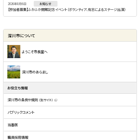
2026年8月6日
お知らせ
【参加者募集】ふかふか開館記念イベント（ボランティア、有志によるステージ出演）
深川市について
ようこそ市長室へ
深川市のあらまし
お役立ち情報
深川市の条例や規則
（別サイト）
（
新
規
パブリックコメント
ウ
ィ
ン
ド
当番医
ウ
で
開
職員採用情報
き