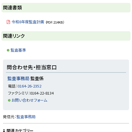
y
関連書類
令和8年度監査計画
（PDF:214KB）
ト
関連リンク
ッ
プ
監査基準
に
戻
ト
問合わせ先・担当窓口
る
ッ
プ
監査事務局
監査係
に
電話：
0164-26-2352
戻
ファクシミリ：0164-22-8134
る
お問い合わせフォーム
ト
発信元：
監査事務局
ッ
プ
関連カテゴリー