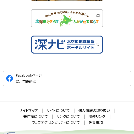
公
Facebookページ
式
深川市役所
S
（
新
N
規
ウ
S
ィ
ン
ド
本
ウ
サ
サイトマップ
サイトについて
個人情報の取り扱い
で
文
開
イ
著作権について
リンクについて
関連リンク
へ
き
ト
ま
ウェブアクセシビリティについて
免責事項
戻
す
情
）
る
メ