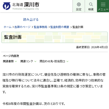
本
文
設定
検索
メニュー
北
へ
海
読み上げる
メ
道
ニ
ホーム
各課のページ
監査事務局
監査制度の概要
監査計画
深
ュ
川
監査計画
ー
市
へ
最終更新日:
2026年4月1日
H
o
k
ページ内目次
k
a
関連書類
関連リンク
問合わせ先・担当窓口
i
d
o
深川市の行財政運営について、健全性及び透明性の確保に寄与し、事務の管
F
u
理及び執行等について法令に適合し、正確で、経済的、効率的かつ効果的な
k
a
実施を確保するため、深川市監査基準第13条の規定に基づき策定していま
g
a
す。
w
a
c
令和8年度の年間監査計画は、次のとおりです。
i
t