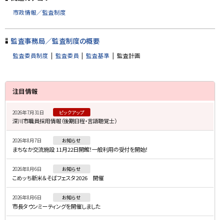
に
市政情報／監査制度
戻
る
監査事務局／監査制度の概要
監査委員制度
監査委員
監査基準
監査計画
サ
注目情報
イ
2026年7月31日
ピックアップ
ド
深川市職員採用情報（後期日程・言語聴覚士）
・
2026年8月7日
お知らせ
メ
まちなか交流施設 11月22日開館！一般利用の受付を開始！
ニ
2026年8月6日
お知らせ
ュ
こめッち新米＆そばフェスタ2026 開催
ー
2026年8月6日
お知らせ
市長タウンミーティングを開催しました