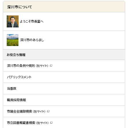
深川市について
ようこそ市長室へ
深川市のあらまし
お役立ち情報
深川市の条例や規則
（別サイト）
（
新
規
パブリックコメント
ウ
ィ
ン
ド
当番医
ウ
で
開
職員採用情報
き
ま
す
）
市議会会議録検索
（別サイト）
（
新
規
市立図書館蔵書検索
（別サイト）
ウ
（
ィ