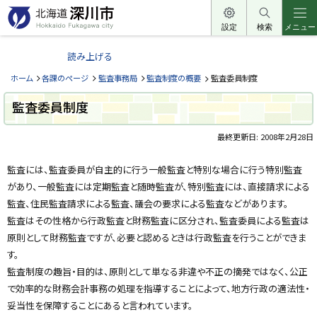
本
文
設定
検索
メニュー
北
へ
海
読み上げる
メ
道
ニ
ホーム
各課のページ
監査事務局
監査制度の概要
監査委員制度
深
ュ
川
監査委員制度
ー
市
へ
最終更新日:
2008年2月28日
H
o
ペ
k
ー
k
監査には、監査委員が自主的に行う一般監査と特別な場合に行う特別監査
a
ジ
があり、一般監査には定期監査と随時監査が、特別監査には、直接請求による
i
内
d
目
監査、住民監査請求による監査、議会の要求による監査などがあります。
o
次
F
監査はその性格から行政監査と財務監査に区分され、監査委員による監査は
u
問
k
原則として財務監査ですが、必要と認めるときは行政監査を行うことができま
合
a
わ
す。
g
せ
a
監査制度の趣旨・目的は、原則として単なる非違や不正の摘発ではなく、公正
w
先
a
で効率的な財務会計事務の処理を指導することによって、地方行政の適法性・
・
c
担
妥当性を保障することにあると言われています。
i
当
t