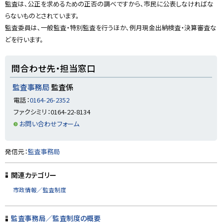
監査は、公正を求めるための正否の調べですから、市民に公表しなければな
窓
y
口
らないものとされています。
監査委員は、一般監査・特別監査を行うほか、例月現金出納検査・決算審査な
どを行います。
問合わせ先・担当窓口
監査事務局
監査係
電話：
0164-26-2352
ファクシミリ：0164-22-8134
お問い合わせフォーム
ト
発信元：
監査事務局
ッ
プ
関連カテゴリー
に
市政情報／監査制度
戻
る
監査事務局／監査制度の概要