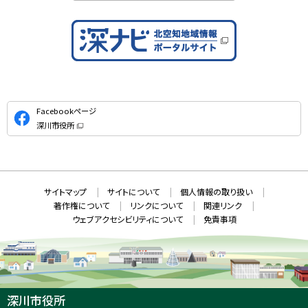
公
Facebookページ
式
深川市役所
S
（
新
N
規
ウ
S
ィ
ン
ド
本
ウ
サ
サイトマップ
サイトについて
個人情報の取り扱い
で
文
開
イ
著作権について
リンクについて
関連リンク
へ
き
ト
ま
ウェブアクセシビリティについて
免責事項
戻
す
情
）
る
メ
報
ニ
ュ
ー
へ
深川市役所
戻