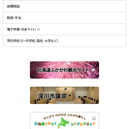
新
ン
規
ド
各種相談
ウ
ウ
ィ
で
ン
開
ド
助成・手当
き
ウ
ま
で
す
開
）
電子申請
（外部サイト）
き
（
ま
新
す
規
）
市内学校（小・中学校、高校、大学など）
ウ
ィ
ン
ド
ウ
で
関
開
き
連
ま
す
サ
）
イ
ト