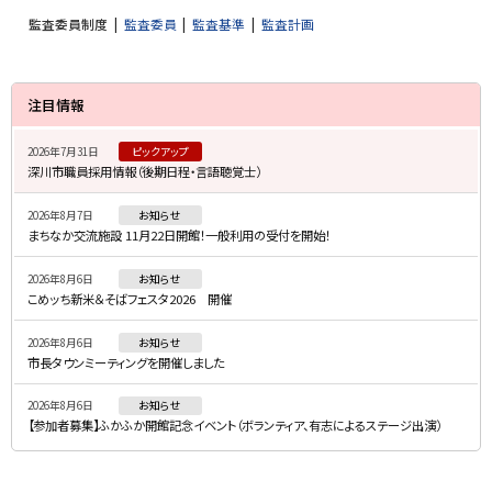
監査委員制度
監査委員
監査基準
監査計画
サ
注目情報
イ
2026年7月31日
ピックアップ
ド
深川市職員採用情報（後期日程・言語聴覚士）
・
2026年8月7日
お知らせ
メ
まちなか交流施設 11月22日開館！一般利用の受付を開始！
ニ
2026年8月6日
お知らせ
ュ
こめッち新米＆そばフェスタ2026 開催
ー
2026年8月6日
お知らせ
市長タウンミーティングを開催しました
2026年8月6日
お知らせ
【参加者募集】ふかふか開館記念イベント（ボランティア、有志によるステージ出演）