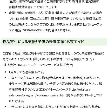
(企業・団体)の名前で基金に全額寄付されます。寄付金額(査定額)は、
書籍寄付受領書にてお知らせします。
企業・団体IDの発行により、従業員・職員の方が自宅から送られた場合
でも、IDで企業・団体ごとに寄付額を集計可能ですので、従業員参加型
の社会貢献につながります(ID 発行の申込みは、株式会社バリューブッ
クス 電話：0120-826-295にお問合せください)。
ト
物品寄付による支援「子供の未来応援『お宝エイド』」
ッ
プ
ご自宅に眠る「お宝」(切手やはがき(書き損じを含む) 、DVD、楽器券)で基金に
に
寄付いただく方法です。(詳しくは、以下の添付チラシを御覧ください。)
戻
(提携会社：TM コミュニケーションサービス株式会社)
る
1点からでも送料無料です。
ご自宅で寄付いただける物品(受付品目はチラシ御参照)を梱包の上、
ゆうパック(日本郵政)の着払い伝票で指定の送り先に送付ください。贈
与承諾書付チラシはお宝エイドホームページ (http://otakara-
aids.com/program/kodomonomirai.html)内からダウンロードしてい
ただけます。
お宝エイドによる査定額に、お宝エイドが10％上乗せした額が、基金に