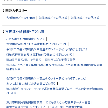
ッ
プ
関連カテゴリー
に
各種相談／その他相談
各種相談／その他相談
各種相談／その他相談
戻
る
市民福祉部 健康・子ども課
こども誰でも通園制度について
保育園留学を軸とした過疎地魅力化プロジェクト
令和7年市長×市職員×中高生タウンミーティング（終了しました）
収納代行事業者及び指定納付受託者の指定について
深める子育て、深川で子育て
深川市こども子育て条例
深川市こども子育て条例（仮称）案及び深川市こども計画（仮称）案の意見募集
結果を公表
令和6年市長×市職員×中高生タウンミーティング(終了しました)
おいでよ！あつまれ！あみあみこども祭り
深川市学生タウンミーティング運営業務公募型プロポーザルの告示（令和6年6
月12日）
深川市病児・病後児保育事業
こどもまんなか応援サポーター宣言
子育て支援アプリ「ふかすくナビ」
いいね！深川市子育て応援