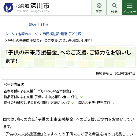
本
文
設定
検索
メニュー
北
へ
海
読み上げる
メ
道
ニ
ホーム
各課のページ
市民福祉部 健康・子ども課
深
ュ
「子供の未来応援基金」へのご支援、ご協力をお願いします！
川
ー
「子供の未来応援基金」へのご支援、ご協力をお願いし
市
へ
ます！
H
o
k
k
最終更新日:
2019年2月7日
a
i
ページ内目次
d
o
古本寄付による支援「こどものみらい古本募金」
F
物品寄付による支援「子供の未来応援『お宝エイド』」
u
k
寄付の詳細又はその他の御協力方法について
問合わせ先・担当窓口
a
g
a
国では、多くの方に「子供の未来応援基金」へのご支援、ご協力をお願いしてい
w
a
ます。
c
i
「子供の未来応援基金」とはすべての子供たちが夢と希望を持って成長してい
t