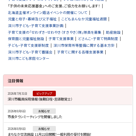
「子供の未来応援基金」へのご支援、ご協力をお願いします！
北海道主催オンライン婚活イベントの開催について
児童と母子・寡婦及び父子福祉
こどもまんなか児童福祉週間
深川市子ども・子育て支援事業計画
子育て支援の「せわずき・せわやき（すきやき）隊」隊員を募集
助産施設
保育園と児童福祉施設
子育て支援事業
どさんこ・子育て特典制度
子ども・子育て支援新制度
深川市保育所等整備に関する基本方針
深川市子ども・子育て審議会
子育てに関する各種支援事業
深川市こども家庭センター
サ
注目情報
イ
2026年7月31日
ピックアップ
ド
深川市職員採用情報（後期日程・言語聴覚士）
・
2026年8月6日
お知らせ
メ
市長タウンミーティングを開催しました
ニ
2026年8月6日
お知らせ
ュ
まちなか交流施設 11月22日開館！一般利用の受付を開始！