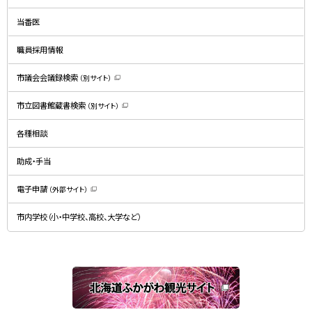
ィ
ン
ド
当番医
ウ
で
開
職員採用情報
き
ま
す
）
市議会会議録検索
（別サイト）
（
新
規
市立図書館蔵書検索
（別サイト）
ウ
（
ィ
新
ン
規
ド
各種相談
ウ
ウ
ィ
で
ン
開
ド
助成・手当
き
ウ
ま
で
す
開
）
電子申請
（外部サイト）
き
（
ま
新
す
規
）
市内学校（小・中学校、高校、大学など）
ウ
ィ
ン
ド
ウ
で
関
開
き
連
ま
す
サ
）
イ