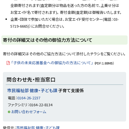
全額寄付されます(査定額分は物品を送った方の名前で、上乗せ分は
お宝エイド名で寄付されます)。 寄付金額(査定額)は御報告いたします。
企業・団体で参加いただく場合は、お宝エイド受付センター(電話：03-
5719-6665)）にお問合せください。
ト
寄付の詳細又はその他の御協力方法について
ッ
プ
寄付の詳細又はその他のご協力方法について添付したチラシをご覧ください。
に
「子供の未来応援基金への御協力の方法について」
（PDF:1.88MB）
戻
る
ト
問合わせ先・担当窓口
ッ
プ
市民福祉部 健康・子ども課
子育て支援係
に
電話：
0164-26-2237
戻
ファクシミリ：0164-22-8134
る
お問い合わせフォーム
ト
発信元：
市民福祉部 健康・子ども課