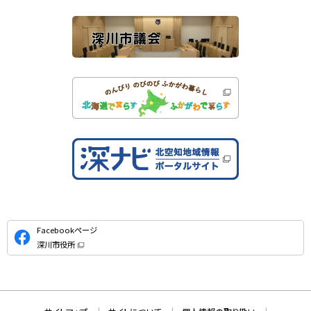
ト
公
Facebookページ
式
深川市役所
S
（
新
N
規
ウ
S
ィ
ン
ド
本
ウ
サ