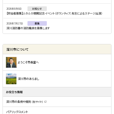
ー
2026年8月6日
お知らせ
【参加者募集】ふかふか開館記念イベント（ボランティア、有志によるステージ出演）
2026年7月17日
募集
深川消防署の消防職員を募集します
深川市について
ようこそ市長室へ
深川市のあらまし
お役立ち情報
深川市の条例や規則
（別サイト）
（
新
規
パブリックコメント
ウ