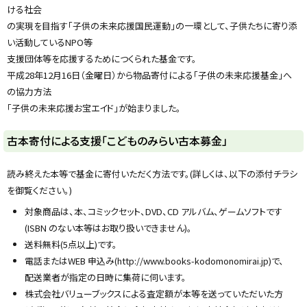
y
ける社会
の実現を目指す「子供の未来応援国民運動」の一環として、子供たちに寄り添
い活動しているNPO等
支援団体等を応援するためにつくられた基金です。
平成28年12月16日（金曜日）から物品寄付による「子供の未来応援基金」へ
の協力方法
「子供の未来応援お宝エイド」が始まりました。
古本寄付による支援「こどものみらい古本募金」
読み終えた本等で基金に寄付いただく方法です。(詳しくは、以下の添付チラシ
を御覧ください。)
対象商品は、本、コミックセット、DVD、CD アルバム、ゲームソフトです
(ISBN のない本等はお取り扱いできません)。
送料無料(5点以上)です。
電話またはWEB 申込み(http://www.books-kodomonomirai.jp)で、
配送業者が指定の日時に集荷に伺います。
株式会社バリューブックスによる査定額が本等を送っていただいた方