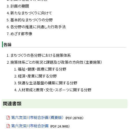
計画の期間
新たなまちづくりに向けて
基本的なまちづくりの分野
各分野の推進に共通した行政手法
めざす都市像
各論
まちづくりの各分野における施策体系
施策体系ごとの現況と課題及び政策の方向性（主要施策）
福祉・健康・医療に関する分野
経済・産業に関する分野
快適な生活基盤の構築に関する分野
人材育成と教育・文化・スポーツに関する分野
ト
関連書類
ッ
プ
第六次深川市総合計画（概要版）
（PDF:287KB）
に
第六次深川市総合計画
（PDF:24.9MB）