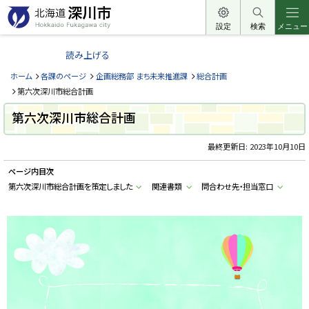
本
文
設定
検索
メニュー
北
へ
海
読み上げる
メ
道
ニ
ホーム
各課のページ
企画総務部 まち未来推進課
総合計画
深
ュ
第六次深川市総合計画
川
ー
第六次深川市総合計画
市
へ
H
o
最終更新日:
2023年10月10日
k
k
ページ内目次
a
i
第六次深川市総合計画を策定しました
関連書類
問合わせ先・担当窓口
d
o
F
u
k
a
g
a
w
a
c
i
t