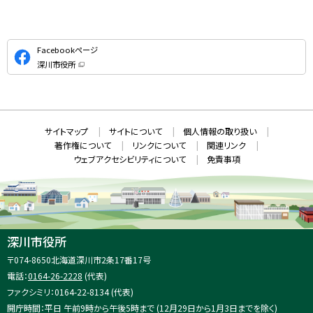
公
Facebookページ
式
深川市役所
S
（
新
N
規
ウ
S
ィ
ン
ド
本
ウ
サ
サイトマップ
サイトについて
個人情報の取り扱い
で
文
開
イ
著作権について
リンクについて
関連リンク
へ
き
ト
ま
ウェブアクセシビリティについて
免責事項
戻
す
情
）
る
メ
報
ニ
ュ
ー
へ
深川市役所
戻
住
〒074-8650
北海道深川市2条17番17号
る
所
電話：
0164-26-2228
(代表)
：
ファクシミリ：0164-22-8134 (代表)
開庁時間：平日 午前9時から午後5時まで (12月29日から1月3日までを除く)