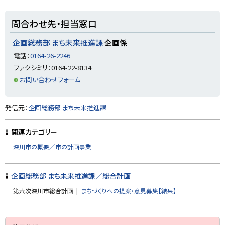
戻
る
ト
問合わせ先・担当窓口
ッ
プ
企画総務部 まち未来推進課
企画係
に
電話：
0164-26-2246
戻
ファクシミリ：0164-22-8134
る
お問い合わせフォーム
ト
発信元：
企画総務部 まち未来推進課
ッ
プ
関連カテゴリー
に
深川市の概要／市の計画事業
戻
る
企画総務部 まち未来推進課／総合計画
第六次深川市総合計画
まちづくりへの提案・意見募集【結果】
サ