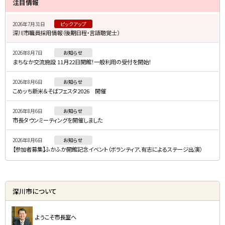
注目情報
イ
2026年7月31日
ピックアップ
ド
深川市職員採用情報（後期日程・言語聴覚士）
・
2026年8月7日
お知らせ
メ
まちなか交流施設 11月22日開館！一般利用の受付を開始！
ニ
2026年8月6日
お知らせ
ュ
こめッち新米＆そばフェスタ2026 開催
ー
2026年8月6日
お知らせ
市長タウンミーティングを開催しました
2026年8月6日
お知らせ
【参加者募集】ふかふか開館記念イベント（ボランティア、有志によるステージ出演）
深川市について
ようこそ市長室へ