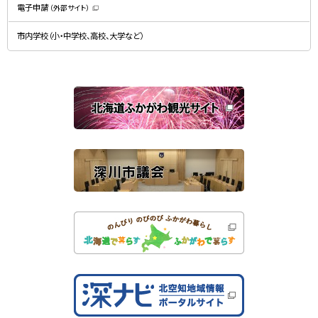
開
）
電子申請
（外部サイト）
き
（
ま
新
す
規
）
市内学校（小・中学校、高校、大学など）
ウ
ィ
ン
ド
ウ
で
関
開
き
連
ま
す
サ
）
イ
ト