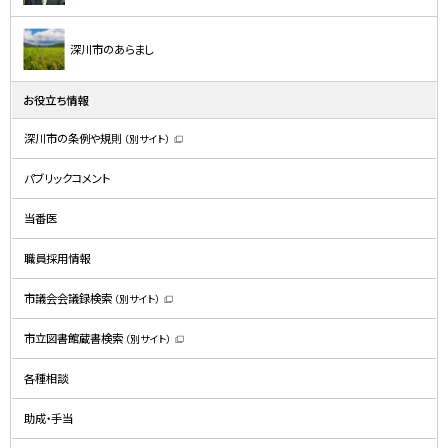
深川市のあらまし
お役立ち情報
深川市の条例や規則
（別サイト）
（
新
規
パブリックコメント
ウ
ィ
ン
ド
当番医
ウ
で
開
職員採用情報
き
ま
す
）
市議会会議録検索
（別サイト）
（
新
規
市立図書館蔵書検索
（別サイト）
ウ
（
ィ
新
ン
規
ド
各種相談
ウ
ウ
ィ
で
ン
開
ド
助成・手当
き
ウ
ま
で
す