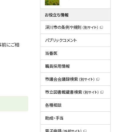
お役立ち情報
深川市の条例や規則
（別サイト）
（
新
規
パブリックコメント
事前にご相
ウ
ィ
ン
当番医
ド
ウ
で
職員採用情報
開
き
ま
市議会会議録検索
（別サイト）
す
（
）
新
規
市立図書館蔵書検索
（別サイト）
ウ
（
ィ
新
ン
規
各種相談
ド
ウ
ウ
ィ
で
ン
助成・手当
開
ド
き
ウ
ま
で
電子申請
（外部サイト）