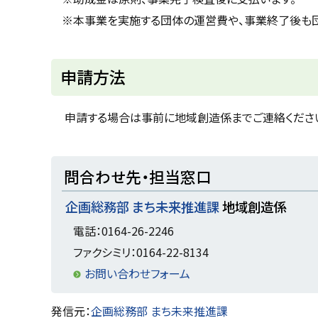
戻
※本事業を実施する団体の運営費や、事業終了後も
る
ト
申請方法
ッ
プ
申請する場合は事前に地域創造係までご連絡くださ
に
戻
ト
問合わせ先・担当窓口
る
ッ
企画総務部 まち未来推進課
地域創造係
プ
に
電話：0164-26-2246
戻
ファクシミリ：0164-22-8134
る
お問い合わせフォーム
ト
発信元：
企画総務部 まち未来推進課