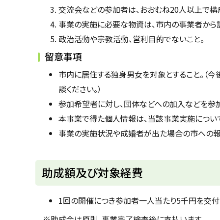
交流会などの参加者は、おおむね20人以上で構
事業の実施に必要な物資は、市内の事業者から調
政治活動や宗教活動、営利目的でないこと。
留意事項
市内に居住する独身男女を対象とすること。（今
談ください。）
参加希望者に対し、団体などへの加入などを参加
本事業で得た個人情報は、当該事業実施につい
事業の実施状況や成婚者が出た場合の市への報
ト
助成額及び対象経費
ッ
プ
1回の開催につき参加者一人当たり5千円を交付
に
※助成金は原則、事業完了検査後に支払います。