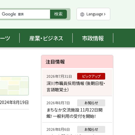
実
Language
検索
行
ポーツ
産業・ビジネス
市政情報
サ
注目情報
イ
2026年7月31日
ピックアップ
ド
深川市職員採用情報（後期日程・
言語聴覚士）
・
メ
2024年8月19日
2026年8月7日
お知らせ
まちなか交流施設 11月22日開
ニ
館！一般利用の受付を開始！
ュ
2026年8月6日
お知らせ