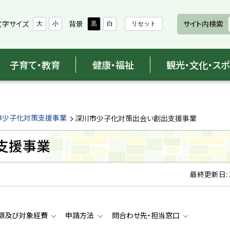
文字サイズ
背景
サイト内検索
大
小
黒
白
リセット
子育て・教育
健康・福祉
観光・文化・ス
市少子化対策支援事業
深川市少子化対策出会い創出支援事業
支援事業
最終更新日:
額及び対象経費
申請方法
問合わせ先・担当窓口