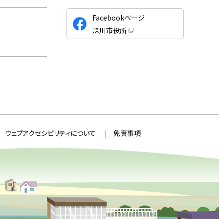
公
Facebookページ
式
深川市役所
S
（
新
N
規
ウ
S
ィ
ン
ド
ウ
で
開
き
ま
す
）
ウェブアクセシビリティについて
免責事項