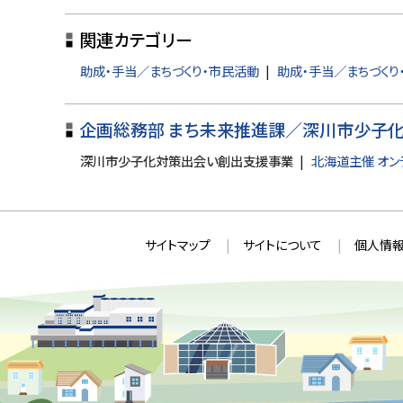
ッ
関連カテゴリー
プ
に
助成・手当／まちづくり・市民活動
助成・手当／まちづくり
戻
る
企画総務部 まち未来推進課／深川市少子
深川市少子化対策出会い創出支援事業
北海道主催 オン
本
サ
サイトマップ
サイトについて
個人情報
文
イ
へ
ト
戻
情
る
メ
報
ニ
ュ
ー