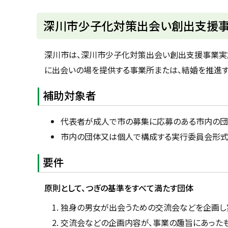
u
へ
k
戻
深川市少子化対策出会い創出支援
a
g
る
a
w
深川市は、深川市少子化対策出会い創出支援事業実
a
c
に出会いの場を提供する事業所または、結婚を推進す
i
t
y
補助対象者
代表者が成人で市の募集に応募のある市内の
市内の団体又は個人で構成する実行委員会形式
要件
原則として、つぎの基準をすべて満たす団体
独身の男女が出会うための交流会などを企画し
交流会などの企画内容が、事業の趣旨にあったも