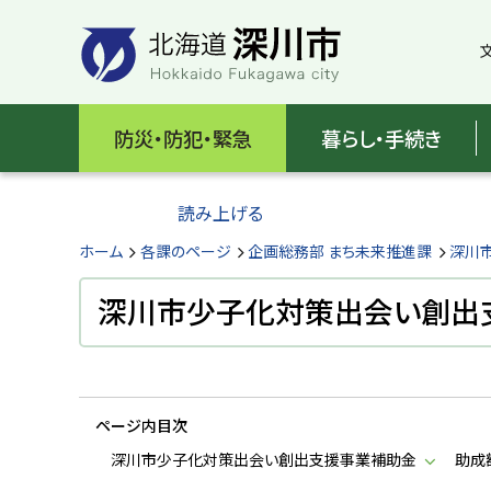
本
本
文
文
へ
へ
メ
戻
北
ニ
る
海
防災・防犯・緊急
暮らし・手続き
ュ
メ
ー
ニ
道
へ
ュ
読み上げる
深
ー
へ
ホーム
各課のページ
企画総務部 まち未来推進課
深川
川
戻
る
深川市少子化対策出会い創出
市
ペ
H
ー
o
ジ
k
k
の
a
ページ内目次
ト
i
d
ッ
深川市少子化対策出会い創出支援事業補助金
助成
o
プ
F