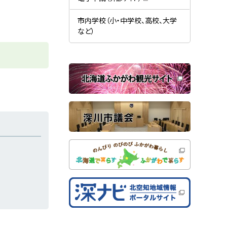
す
開
（
）
き
新
ま
規
市内学校（小・中学校、高校、大学
す
ウ
）
など）
ィ
ン
ド
ウ
で
関
開
き
連
ま
す
サ
）
イ
ト