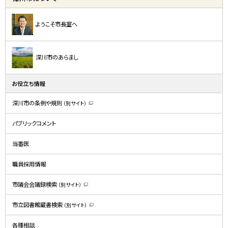
ようこそ市長室へ
深川市のあらまし
お役立ち情報
深川市の条例や規則
（別サイト）
（
新
規
パブリックコメント
ウ
ィ
ン
ド
当番医
ウ
で
開
職員採用情報
き
ま
す
）
市議会会議録検索
（別サイト）
（
新
規
市立図書館蔵書検索
（別サイト）
ウ
（
ィ
新
ン
規
ド
各種相談
ウ