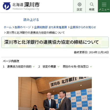
本
文
設定
検索
メニュー
北
へ
海
読み上げる
メ
道
ニ
ホーム
各課のページ
企画総務部 まち未来推進課
企画係からのお知らせ
深
ュ
深川市と北洋銀行の連携協力協定の締結について
川
ー
深川市と北洋銀行の連携協力協定の締結について
市
へ
H
o
最終更新日:
2014年11月14日
k
k
ページ内目次
a
i
1 連携協力協定の目的
2 協定の概要
問合わせ先・担当窓口
d
o
F
u
k
a
g
a
w
a
c
i
t