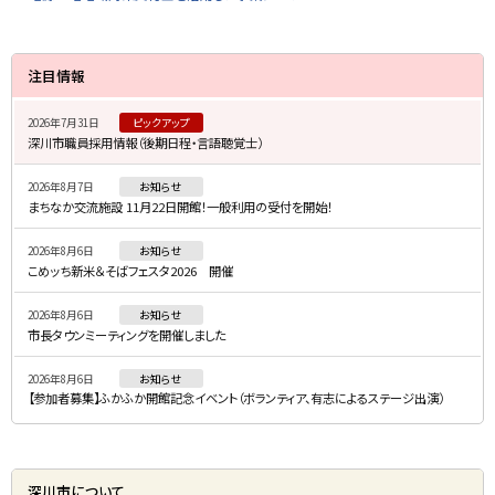
サ
注目情報
イ
2026年7月31日
ピックアップ
ド
深川市職員採用情報（後期日程・言語聴覚士）
・
2026年8月7日
お知らせ
メ
まちなか交流施設 11月22日開館！一般利用の受付を開始！
ニ
2026年8月6日
お知らせ
ュ
こめッち新米＆そばフェスタ2026 開催
ー
2026年8月6日
お知らせ
市長タウンミーティングを開催しました
2026年8月6日
お知らせ
【参加者募集】ふかふか開館記念イベント（ボランティア、有志によるステージ出演）
深川市について