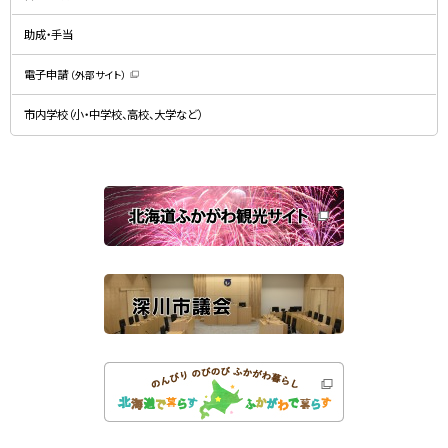
ウ
ィ
で
ン
開
ド
助成・手当
き
ウ
ま
で
す
開
）
電子申請
（外部サイト）
き
（
ま
新
す
規
）
市内学校（小・中学校、高校、大学など）
ウ
ィ
ン
ド
ウ
で
関
開
き
連
ま
す
サ
）
イ
ト