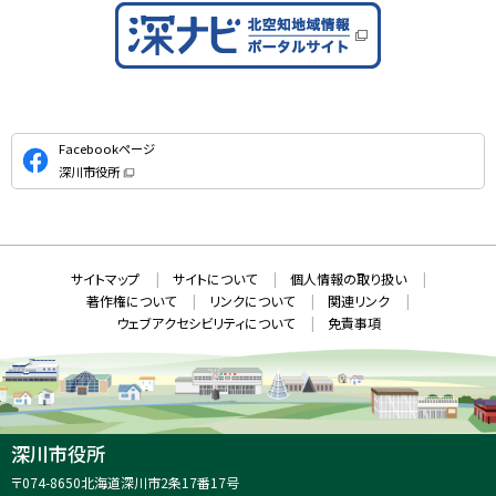
公
Facebookページ
式
深川市役所
S
（
新
N
規
ウ
S
ィ
ン
ド
本
ウ
サ
サイトマップ
サイトについて
個人情報の取り扱い
で
文
開
イ
著作権について
リンクについて
関連リンク
へ
き
ト
ま
ウェブアクセシビリティについて
免責事項
戻
す
情
）
る
メ
報
ニ
ュ
ー
へ
深川市役所
戻
住
〒074-8650
北海道深川市2条17番17号
る