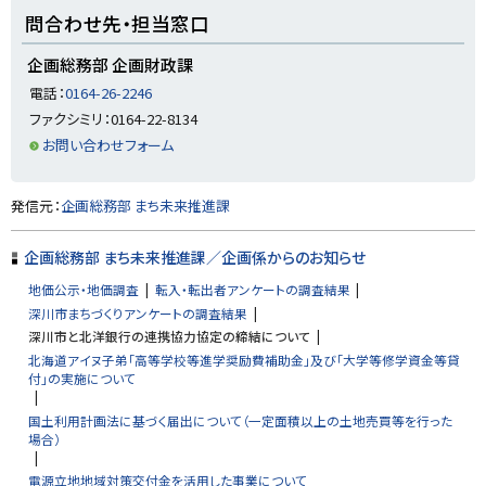
ト
問合わせ先・担当窓口
ッ
プ
企画総務部 企画財政課
に
電話：
0164-26-2246
戻
ファクシミリ：0164-22-8134
る
お問い合わせフォーム
ト
発信元：
企画総務部 まち未来推進課
ッ
プ
企画総務部 まち未来推進課／企画係からのお知らせ
に
地価公示・地価調査
転入・転出者アンケートの調査結果
戻
深川市まちづくりアンケートの調査結果
る
深川市と北洋銀行の連携協力協定の締結について
北海道アイヌ子弟「高等学校等進学奨励費補助金」及び「大学等修学資金等貸
付」の実施について
国土利用計画法に基づく届出について（一定面積以上の土地売買等を行った
場合）
電源立地地域対策交付金を活用した事業について