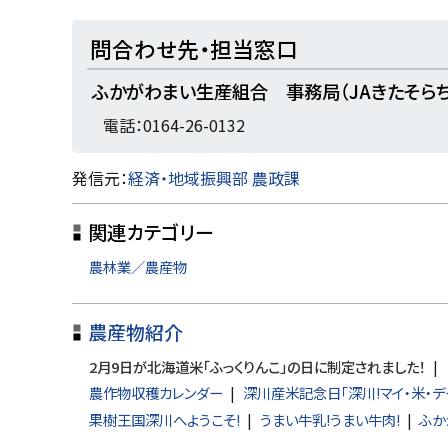
ト
問合わせ先・担当窓口
ッ
ふかがわまい生産組合 事務局（JAきたそら
プ
に
電話：0164-26-0132
戻
ト
発信元：
経済・地域振興部 農政課
る
ッ
関連カテゴリー
プ
に
農林業／農産物
戻
る
農産物紹介
2月9日が北海道米「ふっくりんこ」の日に制定されました！
農作物収穫カレンダー
深川産米記念日「深川!マイ・米・デ
果樹王国深川へようこそ!
うまい牛乳!うまい牛肉!
ふか