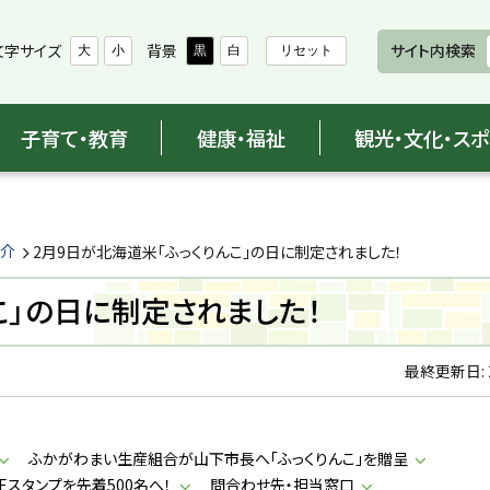
文字サイズ
背景
サイト内検索
大
小
黒
白
リセット
子育て・教育
健康・福祉
観光・文化・ス
紹介
2月9日が北海道米「ふっくりんこ」の日に制定されました！
こ」の日に制定されました！
最終更新日:
ふかがわまい生産組合が山下市長へ「ふっくりんこ」を贈呈
Eスタンプを先着500名へ！
問合わせ先・担当窓口