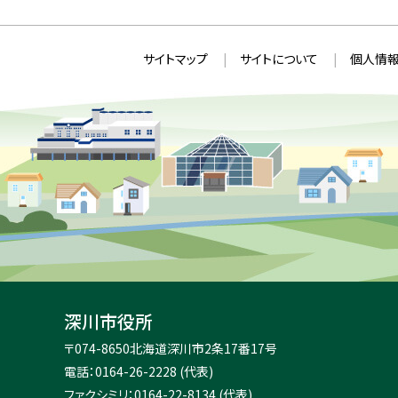
本
サ
サイトマップ
サイトについて
個人情報
文
イ
へ
ト
戻
情
る
メ
報
ニ
ュ
ー
へ
戻
る
深川市役所
住
〒074-8650
北海道深川市2条17番17号
所
電話：0164-26-2228 (代表)
：
ファクシミリ：0164-22-8134 (代表)