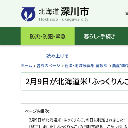
本
本
文
文
へ
へ
メ
戻
北
ニ
る
海
防災・防犯・緊急
暮らし・手続き
ュ
メ
ー
ニ
道
へ
ュ
読み上げる
深
ー
へ
ホーム
各課のページ
経済・地域振興部 農政課
農産物
川
戻
る
2月9日が北海道米「ふっくりん
市
ペ
H
ー
o
ジ
k
k
の
a
ページ内目次
ト
i
d
ッ
2月9日が北海道米「ふっくりんこ」の日に制定されました！
o
プ
【終了しました】「ふっくりんこ」の日制定記念 こめッちLIN
F