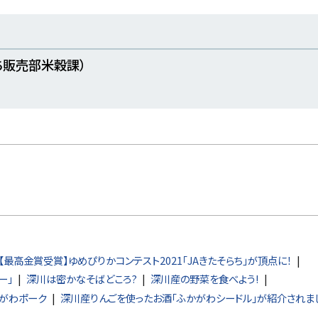
き
ま
す
）
ち販売部米穀課）
【最高金賞受賞】ゆめぴりかコンテスト2021「JAきたそらち」が頂点に！
ー」
深川は密かなそばどころ?
深川産の野菜を食べよう!
がわポーク
深川産りんごを使ったお酒「ふかがわシードル」が紹介されま