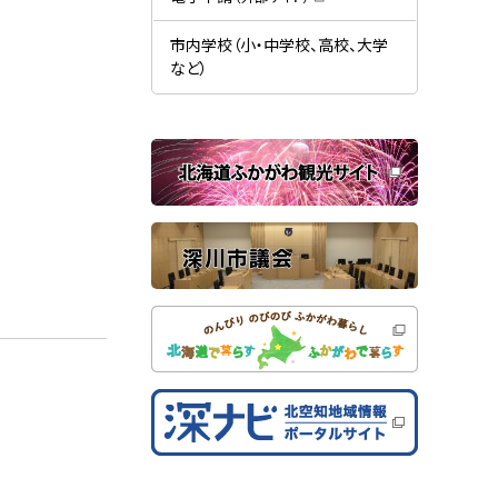
す
開
（
）
き
新
ま
規
市内学校（小・中学校、高校、大学
す
ウ
）
など）
ィ
ン
ド
ウ
で
関
開
き
連
ま
す
サ
）
イ
ト