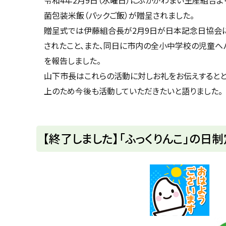
に
菌包装米飯（パックご飯）が贈呈されました。
戻
贈呈式では伊藤組合長が2月9日が日本記念日協会に
る
されたこと、また、同日に市内の全小中学校の児童へ
を報告しました。
山下市長はこれらの活動に対しお礼をお伝えすると
上のため今後も活動していただきたいと語りました。
ト
【終了しました】「ふっくりんこ」の日制
ッ
プ
に
戻
る