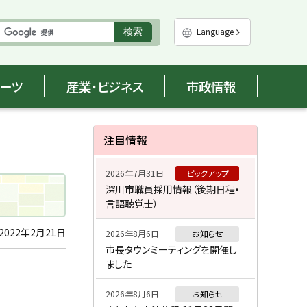
実
Language
検索
行
ポーツ
産業・ビジネス
市政情報
サ
注目情報
イ
2026年7月31日
ピックアップ
ド
深川市職員採用情報（後期日程・
言語聴覚士）
・
メ
2022年2月21日
2026年8月6日
お知らせ
市長タウンミーティングを開催し
ニ
ました
ュ
2026年8月6日
お知らせ