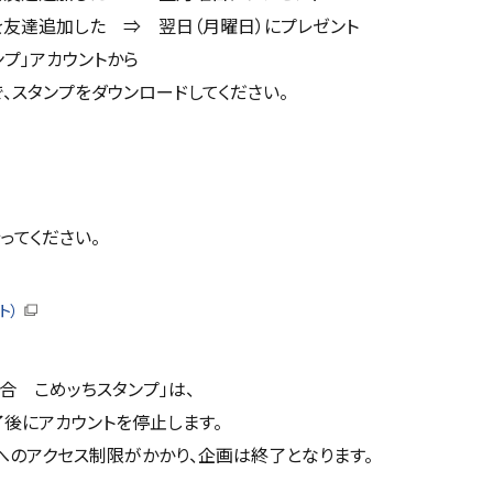
を友達追加した ⇒ 翌日（月曜日）にプレゼント
プ」アカウントから
、スタンプをダウンロードしてください。
ってください。
ト）
（
新
規
ウ
合 こめッちスタンプ」は、
ィ
ン
後にアカウントを停止します。
ド
ウ
へのアクセス制限がかかり、企画は終了となります。
で
開