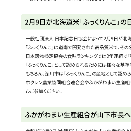
u
へ
k
戻
a
g
る
2月9日が北海道米「ふっくりんこ」の
a
w
a
c
一般社団法人 日本記念日協会によって2月9日が北海
i
t
「ふっくりんこ」は道南で開発された高品質米で、その
y
日本穀物検定協会の食味ランキングでは2年連続で「
「ふっくりんこ」として認められるためには様々な基
もちろん、深川市は「ふっくりんこ」の産地として認めら
ホクレン農業協同組合連合会やふかがわまい生産組合
ひご参加ください。
ト
ふかがわまい生産組合が山下市長へ「
ッ
プ
令和4年2月9日（水曜日）にふかがわまい生産組合よ