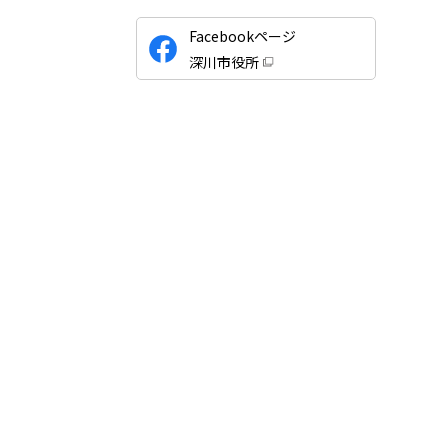
公
Facebookページ
式
深川市役所
S
（
新
N
規
ウ
S
ィ
ン
ド
ウ
で
開
き
ま
す
）