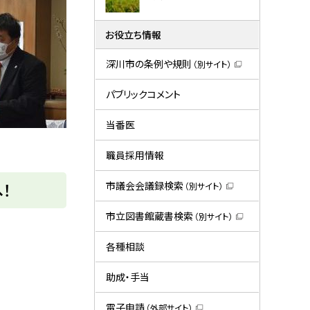
お役立ち情報
深川市の条例や規則
（別サイト）
（
新
規
パブリックコメント
ウ
ィ
ン
当番医
ド
ウ
で
職員採用情報
開
き
ま
！
市議会会議録検索
（別サイト）
す
（
）
新
規
市立図書館蔵書検索
（別サイト）
ウ
（
ィ
新
ン
規
各種相談
ド
ウ
ウ
ィ
で
ン
助成・手当
開
ド
き
ウ
ま
で
電子申請
（外部サイト）