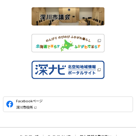
ト
公
Facebookページ
式
深川市役所
S
（
新
N
規
ウ
S
ィ
ン
ド
本
ウ