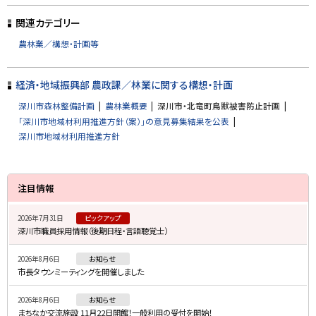
ッ
プ
関連カテゴリー
に
農林業／構想・計画等
戻
る
経済・地域振興部 農政課／林業に関する構想・計画
深川市森林整備計画
農林業概要
深川市・北竜町鳥獣被害防止計画
「深川市地域材利用推進方針（案）」の意見募集結果を公表
深川市地域材利用推進方針
サ
注目情報
イ
2026年7月31日
ピックアップ
ド
深川市職員採用情報（後期日程・言語聴覚士）
・
2026年8月6日
お知らせ
メ
市長タウンミーティングを開催しました
ニ
2026年8月6日
お知らせ
ュ
まちなか交流施設 11月22日開館！一般利用の受付を開始！