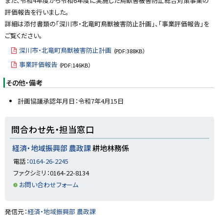
また、令和4年度から令和6年度に実施した鳥獣害被害防止総合対策事業の
y
評価報告を行いました。
詳細は添付書類の「深川市・北竜町鳥獣被害防止計画」、「事業評価報告」を
ご覧ください。
深川市・北竜町鳥獣被害防止計画
（PDF:388KB）
事業評価報告
（PDF:146KB）
その他・備考
計画協議承認年月日：令和7年4月15日
ト
問合わせ先・担当窓口
ッ
プ
経済・地域振興部 農政課
耕地林務係
に
電話：
0164-26-2245
戻
ファクシミリ：0164-22-8134
る
お問い合わせフォーム
ト
発信元：
経済・地域振興部 農政課