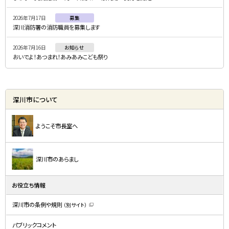
ー
2026年7月17日
募集
深川消防署の消防職員を募集します
2026年7月16日
お知らせ
おいでよ！あつまれ！あみあみこども祭り
深川市について
ようこそ市長室へ
深川市のあらまし
お役立ち情報
深川市の条例や規則
（別サイト）
（
新
規
パブリックコメント
ウ