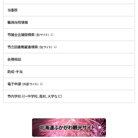
ィ
ン
ド
当番医
ウ
で
開
職員採用情報
き
ま
す
）
市議会会議録検索
（別サイト）
（
新
規
市立図書館蔵書検索
（別サイト）
ウ
（
ィ
新
ン
規
ド
各種相談
ウ
ウ
ィ
で
ン
開
ド
助成・手当
き
ウ
ま
で
す
開
）
電子申請
（外部サイト）
き
（
ま
新
す
規
）
市内学校（小・中学校、高校、大学など）
ウ
ィ
ン
ド
ウ
で
関
開
き
連
ま
す
サ
）
イ