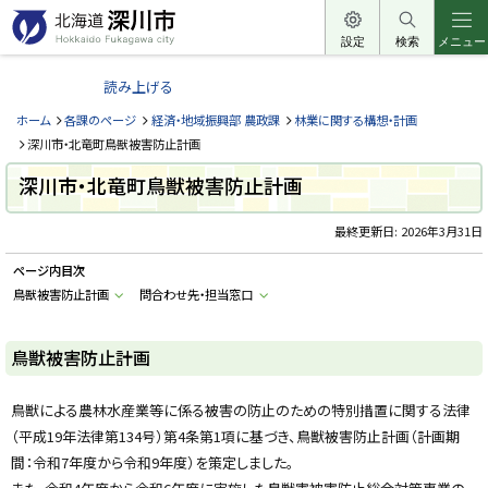
本
文
設定
検索
メニュー
北
へ
海
読み上げる
メ
道
ニ
ホーム
各課のページ
経済・地域振興部 農政課
林業に関する構想・計画
深
ュ
深川市・北竜町鳥獣被害防止計画
川
ー
深川市・北竜町鳥獣被害防止計画
市
へ
H
o
最終更新日:
2026年3月31日
k
k
ページ内目次
a
i
鳥獣被害防止計画
問合わせ先・担当窓口
d
o
F
u
鳥獣被害防止計画
k
a
g
鳥獣による農林水産業等に係る被害の防止のための特別措置に関する法律
a
w
（平成19年法律第134号）第4条第1項に基づき、鳥獣被害防止計画（計画期
a
c
間：令和7年度から令和9年度）を策定しました。
i
t