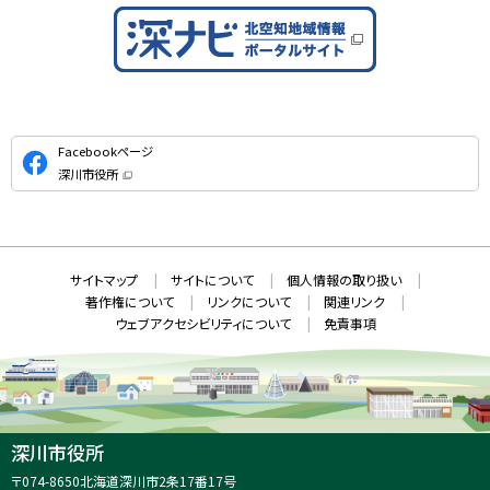
公
Facebookページ
式
深川市役所
S
（
新
N
規
ウ
S
ィ
ン
ド
本
ウ
サ
サイトマップ
サイトについて
個人情報の取り扱い
で
文
開
イ
著作権について
リンクについて
関連リンク
へ
き
ト
ま
ウェブアクセシビリティについて
免責事項
戻
す
情
）
る
メ
報
ニ
ュ
ー
へ
深川市役所
戻
住
〒074-8650
北海道深川市2条17番17号
る