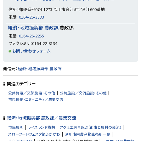
規
（
ウ
新
住所：郵便番号074-1273 深川市音江町字音江600番地
ィ
規
ン
ウ
電話：
0164-26-3333
ド
ィ
ウ
ン
で
経済・地域振興部 農政課
農政係
ド
開
ウ
き
で
電話：
0164-26-2255
ま
開
す
ファクシミリ：0164-22-8134
き
）
ま
お問い合わせフォーム
す
）
ト
発信元：
経済・地域振興部 農政課
ッ
プ
関連カテゴリー
に
公共施設／交流施設・その他
公共施設／交流施設・その他
戻
市民協働・コミュニティ／農業交流
る
経済・地域振興部 農政課／農業交流
市民農園
ライスランド構想
アグリ工房まあぶ（都市と農村の交流）
スローフードフェスタinふかがわ
深川市内農産物直売所一覧
まあぶフェスタ
アグリ工房まあぶから今月のお知らせ
元気村・夢の農村塾