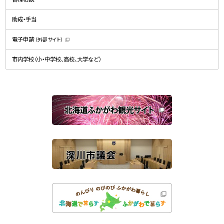
ウ
ウ
ィ
で
ン
開
ド
助成・手当
き
ウ
ま
で
す
開
）
電子申請
（外部サイト）
き
（
ま
新
す
規
）
市内学校（小・中学校、高校、大学など）
ウ
ィ
ン
ド
ウ
で
関
開
き
連
ま
す
サ
）
イ
ト