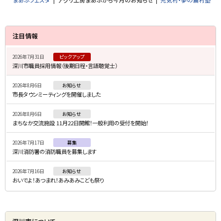
サ
注目情報
イ
2026年7月31日
ピックアップ
ド
深川市職員採用情報（後期日程・言語聴覚士）
・
2026年8月6日
お知らせ
メ
市長タウンミーティングを開催しました
ニ
2026年8月6日
お知らせ
ュ
まちなか交流施設 11月22日開館！一般利用の受付を開始！
ー
2026年7月17日
募集
深川消防署の消防職員を募集します
2026年7月16日
お知らせ
おいでよ！あつまれ！あみあみこども祭り