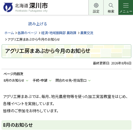
本
文
設定
検索
メニュー
北
へ
海
読み上げる
メ
道
ニ
ホーム
各課のページ
経済・地域振興部 農政課
農業交流
深
ュ
アグリ工房まあぶから今月のお知らせ
川
ー
アグリ工房まあぶから今月のお知らせ
市
へ
H
o
最終更新日:
2026年8月6日
k
k
ページ内目次
a
i
8月のお知らせ
手続・申請
問合わせ先・担当窓口
d
o
F
u
アグリ工房まあぶでは、毎月、地元農産物等を使った加工実習教室をはじめ、
k
各種イベントを実施しています。
a
g
皆様のご参加をお待ちしています。
a
w
a
8月のお知らせ
c
i
t