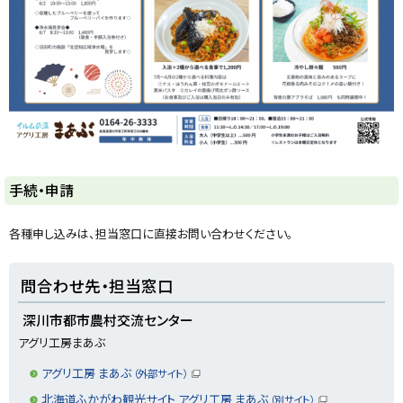
ト
手続・申請
ッ
プ
各種申し込みは、担当窓口に直接お問い合わせください。
に
戻
ト
問合わせ先・担当窓口
る
ッ
プ
深川市都市農村交流センター
に
アグリ工房まあぶ
戻
アグリ工房 まあぶ
（外部サイト）
る
（
新
北海道ふかがわ観光サイト アグリ工房 まあぶ
（別サイト）