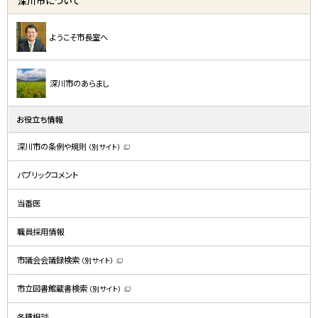
深川市について
ようこそ市長室へ
深川市のあらまし
お役立ち情報
深川市の条例や規則
（別サイト）
（
新
規
パブリックコメント
ウ
ィ
ン
ド
当番医
ウ
で
開
職員採用情報
き
ま
す
）
市議会会議録検索
（別サイト）
（
新
規
市立図書館蔵書検索
（別サイト）
ウ
（
ィ
新
ン
規
ド
各種相談