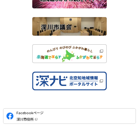
サ
）
イ
ト
公
Facebookページ
式
深川市役所
S
（
新
N
規
ウ
S
ィ