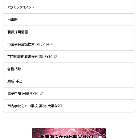
新
規
パブリックコメント
ウ
ィ
ン
ド
当番医
ウ
で
開
職員採用情報
き
ま
す
）
市議会会議録検索
（別サイト）
（
新
規
市立図書館蔵書検索
（別サイト）
ウ
（
ィ
新
ン
規
ド
各種相談
ウ
ウ
ィ
で
ン
開
ド
助成・手当
き
ウ
ま
で
す
開
）
電子申請
（外部サイト）
き
（
ま
新
す
規
）
市内学校（小・中学校、高校、大学など）
ウ
ィ
ン
ド
ウ
で
関
開
き
連
ま
す