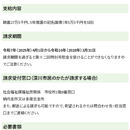
ト
支給内容
ッ
プ
額面27万5千円、5年償還の記名国債（年5万5千円を5回）
に
戻
ト
請求期間
る
ッ
プ
令和7年（2025年）4月1日から令和10年（2028年）3月31日
に
請求期間を過ぎると第十二回特別弔慰金を受けることができなくなりますの
戻
でご注意ください。
る
ト
請求受付窓口（深川市民のかたが請求する場合）
ッ
プ
社会福祉課福祉庶務係 市役所1階8番窓口
に
納内支所又は多度志支所
戻
また、郵送による請求も可能ですので、希望されるかたは問合わせ先・担当窓
る
口までご連絡ください。
ト
必要書類