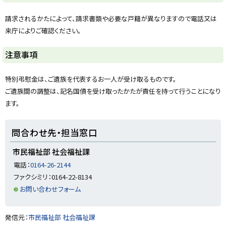
ッ
プ
請求されるかたによって、請求書類や必要な戸籍が異なりますので電話又は
に
来庁によりご確認ください。
戻
る
ト
注意事項
ッ
プ
特別弔慰金は、ご遺族を代表するお一人が受け取るものです。
に
ご遺族間の調整は、記名国債を受け取ったかたが責任を持って行うことになり
戻
ます。
る
ト
問合わせ先・担当窓口
ッ
プ
市民福祉部 社会福祉課
に
電話：
0164-26-2144
戻
ファクシミリ：0164-22-8134
る
お問い合わせフォーム
ト
発信元：
市民福祉部 社会福祉課