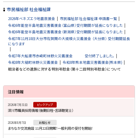
ッ
プ
市民福祉部 社会福祉課
に
2026年ベネズエラ地震救援金
市民福祉部 社会福祉課 申請書一覧
戻
令和6年能登半島地震災害義援金（富山県）受付期間が延長になりました
る
令和6年能登半島地震災害義援金（新潟県）受付期間が延長になりました
令和7年11月18日大分市佐賀関の大規模火災義援金 （大分県） 受付期間延長
になります
令和7年大船渡市赤崎町林野火災義援金 受付終了しました。
令和8年大槌町林野火災義援金
令和8年熊本地震災害義援金(熊本県)
戦没者などの遺族に対する特別弔慰金（第十二回特別弔慰金）について
サ
注目情報
イ
2026年7月31日
ピックアップ
ド
深川市職員採用情報（後期日程・言語聴覚士）
・
2026年8月7日
お知らせ
メ
まちなか交流施設 11月22日開館！一般利用の受付を開始！
ニ