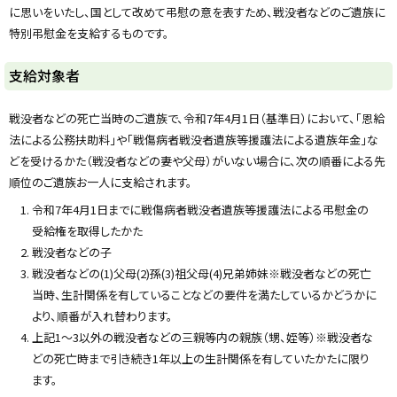
y
に思いをいたし、国として改めて弔慰の意を表すため、戦没者などのご遺族に
特別弔慰金を支給するものです。
支給対象者
戦没者などの死亡当時のご遺族で、令和7年4月1日（基準日）において、「恩給
法による公務扶助料」や「戦傷病者戦没者遺族等援護法による遺族年金」な
どを受けるかた（戦没者などの妻や父母）がいない場合に、次の順番による先
順位のご遺族お一人に支給されます。
令和7年4月1日までに戦傷病者戦没者遺族等援護法による弔慰金の
受給権を取得したかた
戦没者などの子
戦没者などの(1)父母(2)孫(3)祖父母(4)兄弟姉妹※戦没者などの死亡
当時、生計関係を有していることなどの要件を満たしているかどうかに
より、順番が入れ替わります。
上記1～3以外の戦没者などの三親等内の親族（甥、姪等）※戦没者な
どの死亡時まで引き続き1年以上の生計関係を有していたかたに限り
ます。