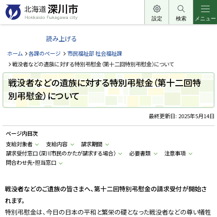
本
文
設定
検索
メニュー
北
へ
海
読み上げる
メ
道
ニ
ホーム
各課のページ
市民福祉部 社会福祉課
深
ュ
戦没者などの遺族に対する特別弔慰金（第十二回特別弔慰金）について
川
ー
戦没者などの遺族に対する特別弔慰金（第十二回特
市
へ
別弔慰金）について
H
o
k
k
最終更新日:
2025年5月14日
a
i
ページ内目次
d
o
支給対象者
支給内容
請求期間
F
請求受付窓口（深川市民のかたが請求する場合）
必要書類
注意事項
u
k
問合わせ先・担当窓口
a
g
a
戦没者などのご遺族の皆さまへ、第十二回特別弔慰金の請求受付が開始さ
w
a
れます。
c
i
特別弔慰金は、今日の日本の平和と繁栄の礎となった戦没者などの尊い犠牲
t