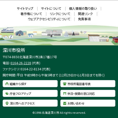
ン
ド
本
ウ
サ
サイトマップ
サイトについて
個人情報の取り扱い
で
文
開
イ
著作権について
リンクについて
関連リンク
へ
き
ト
ま
ウェブアクセシビリティについて
免責事項
戻
す
情
）
る
メ
報
ニ
ュ
ー
へ
深川市役所
戻
住
〒074-8650
北海道深川市2条17番17号
る
所
電話：
0164-26-2228
(代表)
：
ファクシミリ：0164-22-8134 (代表)
開庁時間：平日 午前9時から午後5時まで (12月29日から1月3日までを除く)
組織から探す
市役所電話番号表
庁舎フロアマップ
休日・夜間の窓口対応
深川市へのアクセス
お問い合わせ
©
1996 北海道深川市 All rights reserved.