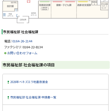
部
y
社
会
福
祉
課
の
項
市民福祉部 社会福祉課
目
電話：
0164-26-2144
ファクシミリ：0164-22-8134
お問い合わせフォーム
ト
市民福祉部 社会福祉課の項目
ッ
プ
に
2026年ベネズエラ地震救援金
戻
る
市民福祉部 社会福祉課 申請書一覧