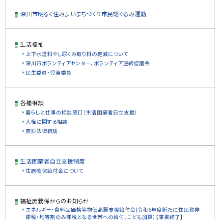
ト
深川市明るく住みよいまちづくり市民総ぐるみ運動
ッ
プ
に
生活福祉
戻
上下水道料やし尿くみ取り料の軽減について
る
深川市ボランティアセンター、ボランティア連絡協議会
民生委員・児童委員
各種相談
暮らしと仕事の相談窓口（生活困窮者自立支援）
人権に関する相談
無料法律相談
生活困窮者自立支援制度
住居確保給付金について
福祉庶務係からのお知らせ
エネルギー・食料品価格等物価高騰支援給付金(令和6年度新たに住民税非
課税・均等割のみ課税となる世帯への給付、こども加算）【事業終了】