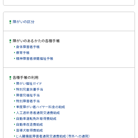
る
ト
障がいの区分
ッ
プ
に
障がいのあるかたの各種手帳
戻
身体障害者手帳
る
療育手帳
精神障害者保健福祉手帳
各種手帳の利用
障がい福祉ガイド
特別児童扶養手当
障害児福祉手当
特別障害者手当
重度障がい者ハイヤー料金の助成
人工透析患者通院交通費助成
自動車運転免許取得費助成
自動車改造費助成
盲導犬取得費助成
じん臓機能障害者通院交通費助成（市外への通院）