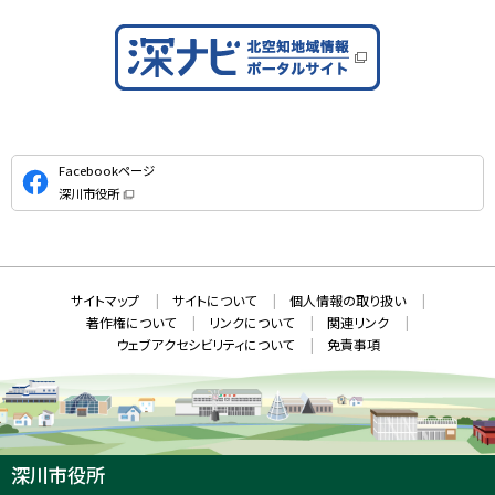
公
Facebookページ
式
深川市役所
S
（
新
N
規
ウ
S
ィ
ン
ド
本
ウ
サ
サイトマップ
サイトについて
個人情報の取り扱い
で
文
開
イ
著作権について
リンクについて
関連リンク
へ
き
ト
ま
ウェブアクセシビリティについて
免責事項
戻
す
情
）
る
メ
報
ニ
ュ
ー
へ
深川市役所
戻