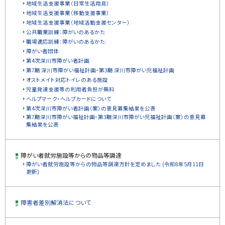
地域生活支援事業（日常生活用具）
地域生活支援事業（移動支援事業）
地域生活支援事業（地域活動支援センター）
公共職業訓練：障がいのあるかた
職場適応訓練：障がいのあるかた
障がい者団体
第4次深川市障がい者計画
第7期 深川市障がい福祉計画・第3期 深川市障がい児福祉計画
オストメイト対応トイレのある施設
児童発達支援等の利用者負担が無料
ヘルプマーク・ヘルプカードについて
第4次深川市障がい者計画（案）の意見募集結果を公表
第7期深川市障がい福祉計画・第3期深川市障がい児福祉計画（案）の意見募
集結果を公表
障がい者就労施設等からの物品等調達
障がい者就労施設等からの物品等調達方針を定めました (令和8年5月11日
更新)
障害者差別解消法について