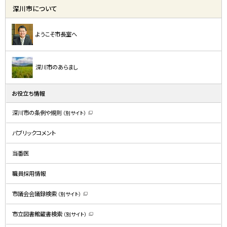
深川市について
ようこそ市長室へ
深川市のあらまし
お役立ち情報
深川市の条例や規則
（別サイト）
（
新
規
パブリックコメント
ウ
ィ
ン
ド
当番医
ウ
で
開
職員採用情報
き
ま
す
）
市議会会議録検索
（別サイト）
（
新
規
市立図書館蔵書検索
（別サイト）
ウ
（
ィ
新