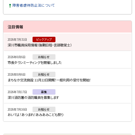
障害者虐待防止法について
サ
ト
注目情報
ッ
イ
プ
2026年7月31日
ピックアップ
ド
深川市職員採用情報（後期日程・言語聴覚士）
に
・
戻
2026年8月6日
お知らせ
メ
る
市長タウンミーティングを開催しました
ニ
2026年8月6日
お知らせ
ュ
まちなか交流施設 11月22日開館！一般利用の受付を開始！
ー
2026年7月17日
募集
深川消防署の消防職員を募集します
2026年7月16日
お知らせ
おいでよ！あつまれ！あみあみこども祭り