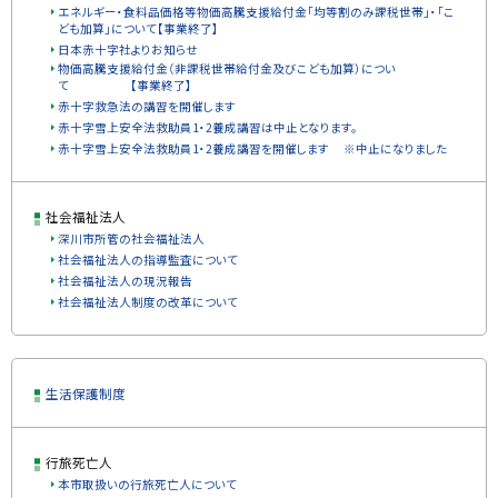
エネルギー・食料品価格等物価高騰支援給付金「均等割のみ課税世帯」・「こ
ども加算」について【事業終了】
日本赤十字社よりお知らせ
物価高騰支援給付金（非課税世帯給付金及びこども加算）につい
て 【事業終了】
赤十字救急法の講習を開催します
赤十字雪上安全法救助員1・2養成講習は中止となります。
赤十字雪上安全法救助員1・2養成講習を開催します ※中止になりました
社会福祉法人
深川市所管の社会福祉法人
社会福祉法人の指導監査について
社会福祉法人の現況報告
社会福祉法人制度の改革について
ト
生活保護制度
ッ
プ
に
行旅死亡人
戻
本市取扱いの行旅死亡人について