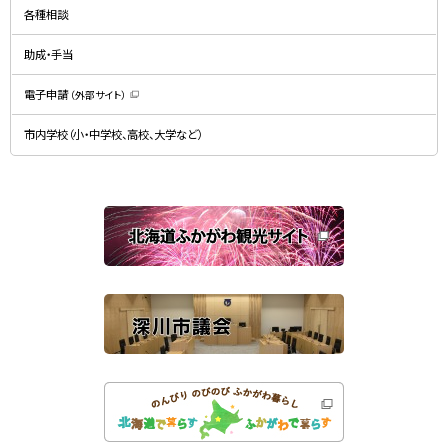
ン
規
ド
各種相談
ウ
ウ
ィ
で
ン
開
ド
助成・手当
き
ウ
ま
で
す
開
）
電子申請
（外部サイト）
き
（
ま
新
す
規
）
市内学校（小・中学校、高校、大学など）
ウ
ィ
ン
ド
ウ
で
関
開
き
連
ま
す
サ
）
イ
ト