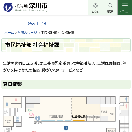
本
文
設定
検索
メニュー
北
へ
海
読み上げる
メ
道
ニ
ホーム
各課のページ
市民福祉部 社会福祉課
深
ュ
川
市民福祉部 社会福祉課
ー
市
へ
ペ
H
ー
o
生活困窮者自立支援、民生委員児童委員、社会福祉法人、生活保護相談、障
ジ
k
k
がいを持つかたの相談、障がい福祉サービスなど
内
a
目
i
次
d
窓口情報
o
窓
F
口
u
情
k
報
a
g
a
市
w
民
a
福
c
i
祉
t