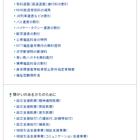
有料道路（高速道路）通行料の割引
NHK放送受信料の減免
JR列車運賃などの割引
バス運賃の割引
ハイヤー・タクシー運賃の割引
航空運賃の割引
公衆電話料金の特例
NTT電話番号案内の無料提供
点字郵便物の郵便料
青い鳥ハガキを無料配付
携帯電話料金の割引
身体障害者等駐車禁止除外指定車標章
福祉定期預貯金
障がいのあるかたのために
自立支援医療（精神通院医療）
自立支援医療（育成医療）
自立支援医療（更生医療）
自立支援給付（介護給付、訓練等給付）
自立支援給付（補装具）
地域生活支援事業（相談支援事業）
地域生活支援事業（コミュニケーション支援事業）