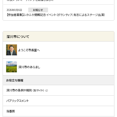
2026年8月6日
お知らせ
【参加者募集】ふかふか開館記念イベント（ボランティア、有志によるステージ出演）
深川市について
ようこそ市長室へ
深川市のあらまし
お役立ち情報
深川市の条例や規則
（別サイト）
（
新
規
パブリックコメント
ウ
ィ
ン
ド
当番医
ウ
で