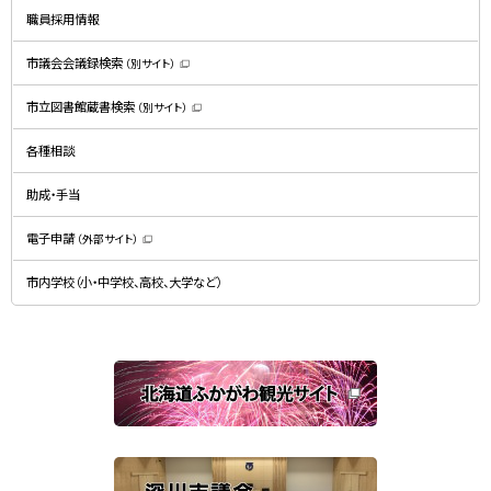
開
職員採用情報
き
ま
す
）
市議会会議録検索
（別サイト）
（
新
規
市立図書館蔵書検索
（別サイト）
ウ
（
ィ
新
ン
規
ド
各種相談
ウ
ウ
ィ
で
ン
開
ド
助成・手当
き
ウ
ま
で
す
開
）
電子申請
（外部サイト）
き
（
ま
新
す
規
）
市内学校（小・中学校、高校、大学など）
ウ
ィ
ン
ド
ウ
で
関
開
き
連
ま
す
サ
）
イ
ト