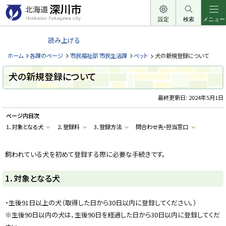
本
文
設定
検索
メニュー
北
へ
海
読み上げる
メ
道
ニ
ホーム
各課のページ
市民福祉部 市民生活課
ペット
犬の新規登録について
深
ュ
川
犬の新規登録について
ー
市
へ
最終更新日:
2024年5月1日
H
o
k
ページ内目次
k
a
1．対象となる犬
2．登録料
3．登録方法
問合わせ先・担当窓口
i
d
o
飼われている犬を初めて登録する際に必要な手続きです。
F
u
k
a
1．対象となる犬
g
a
w
・生後91日以上の犬（取得した日から30日以内に登録してください。）
a
c
※生後90日以内の犬は、生後90日を経過した日から30日以内に登録してくだ
i
t