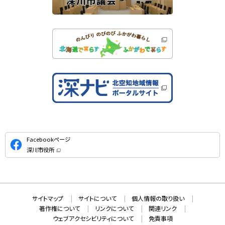
公
Facebookページ
式
深川市役所
S
（
新
N
規
ウ
S
ィ
ン
ド
本
ウ
サ
サイトマップ
サイトについて
個人情報の取り扱い
で
文
開
イ
著作権について
リンクについて
関連リンク
へ
き
ト
ま
ウェブアクセシビリティについて
免責事項
戻
す