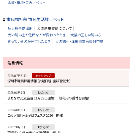
水道・環境・ごみ／ペット
る
市民福祉部 市民生活課／ペット
狂犬病予防注射
犬の新規登録について
犬の飼い主や住所などが変わったとき
犬猫の正しい飼い方
飼っている犬が死亡したとき
犬の鑑札・注射済票再交付申請
サ
注目情報
イ
2026年7月31日
ピックアップ
ド
深川市職員採用情報（後期日程・言語聴覚士）
・
2026年8月7日
お知らせ
メ
まちなか交流施設 11月22日開館！一般利用の受付を開始！
ニ
2026年8月6日
お知らせ
ュ
こめッち新米＆そばフェスタ2026 開催
ー
2026年8月6日
お知らせ
市長タウンミーティングを開催しました