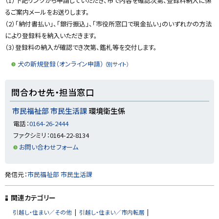
（1）下記リンクから申請していただき、市で内容を確認次第、登録料納入に係
るご案内メールをお送りします。
（2）「納付書払い」、「銀行振込」、「市役所窓口で現金払い」のいずれかの方法
により登録料を納入いただきます。
（3）登録料の納入が確認でき次第、鑑札等を交付します。
犬の新規登録（オンライン申請）
（別サイト）
ト
問合わせ先・担当窓口
ッ
プ
市民福祉部 市民生活課
環境衛生係
に
電話：
0164-26-2444
戻
ファクシミリ：0164-22-8134
る
お問い合わせフォーム
ト
発信元：
市民福祉部 市民生活課
ッ
プ
関連カテゴリー
に
引越し・住まい／その他
引越し・住まい／市内転居
戻