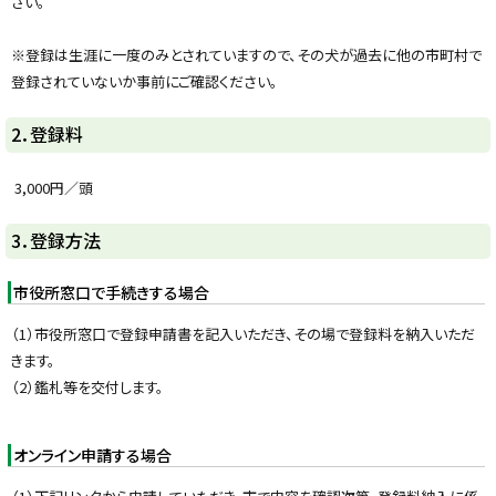
さい。
y
※登録は生涯に一度のみとされていますので、その犬が過去に他の市町村で
登録されていないか事前にご確認ください。
ト
2．登録料
ッ
プ
3,000円／頭
に
戻
ト
3．登録方法
る
ッ
プ
市役所窓口で手続きする場合
に
（1）市役所窓口で登録申請書を記入いただき、その場で登録料を納入いただ
戻
きます。
る
（2）鑑札等を交付します。
オンライン申請する場合