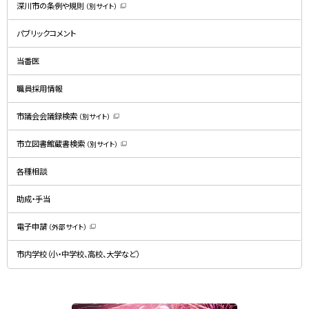
深川市の条例や規則
（別サイト）
（
新
規
パブリックコメント
ウ
ィ
ン
ド
当番医
ウ
で
開
職員採用情報
き
ま
す
）
市議会会議録検索
（別サイト）
（
新
規
市立図書館蔵書検索
（別サイト）
ウ
（
ィ
新
ン
規
ド
各種相談
ウ
ウ
ィ
で
ン
開
ド
助成・手当
き
ウ
ま
で
す
開
）
電子申請
（外部サイト）
き
（
ま
新
す
規
）
市内学校（小・中学校、高校、大学など）
ウ
ィ
ン
ド
ウ
で
関
開