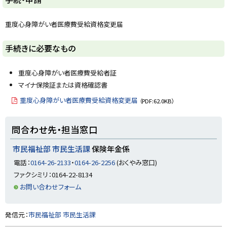
y
重度心身障がい者医療費受給資格変更届
ト
手続きに必要なもの
ッ
プ
重度心身障がい者医療費受給者証
に
マイナ保険証または資格確認書
戻
重度心身障がい者医療費受給資格変更届
（PDF:62.0KB）
る
ト
問合わせ先・担当窓口
ッ
プ
市民福祉部 市民生活課
保険年金係
に
電話：
0164-26-2133
・
0164-26-2256
(おくやみ窓口)
戻
ファクシミリ：0164-22-8134
る
お問い合わせフォーム
ト
発信元：
市民福祉部 市民生活課
ッ