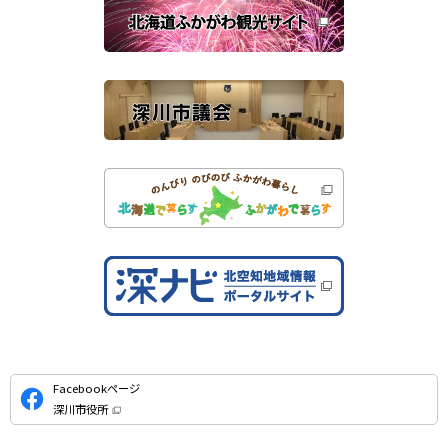
き
連
ま
す
サ
）
イ
ト
公
Facebookページ
式
深川市役所
S
（
新
N
規