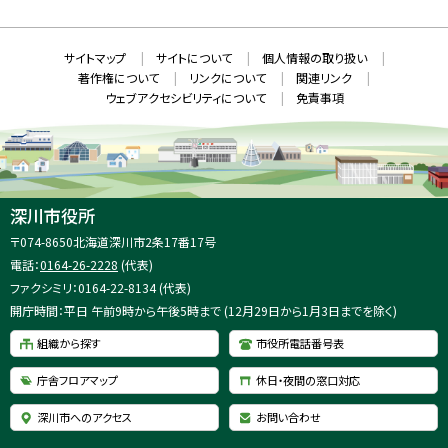
ウ
S
ィ
ン
ド
本
ウ
サ
サイトマップ
サイトについて
個人情報の取り扱い
で
文
開
イ
著作権について
リンクについて
関連リンク
へ
き
ト
ま
ウェブアクセシビリティについて
免責事項
戻
す
情
）
る
メ
報
ニ
ュ
ー
へ
深川市役所
戻
住
〒074-8650
北海道深川市2条17番17号
る
所
電話：
0164-26-2228
(代表)
：
ファクシミリ：0164-22-8134 (代表)
開庁時間：平日 午前9時から午後5時まで (12月29日から1月3日までを除く)
組織から探す
市役所電話番号表
庁舎フロアマップ
休日・夜間の窓口対応
深川市へのアクセス
お問い合わせ