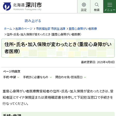
本
文
設定
検索
メニュー
北
へ
海
読み上げる
メ
道
ニ
ホーム
各課のページ
市民福祉部 市民生活課
重度心身障がい者医療
深
ュ
住所・氏名・加入保険が変わったとき（重度心身障がい者医療）
川
ー
住所・氏名・加入保険が変わったとき（重度心身障がい
市
へ
者医療）
H
o
k
k
最終更新日:
2025年4月8日
a
i
ページ内目次
d
o
手続・申請
手続きに必要なもの
問合わせ先・担当窓口
F
u
k
a
重度心身障がい者医療費受給者の住所・氏名・加入保険が変わったときは、受
g
給者証とマイナ保険証または資格確認書を持参して下記担当窓口で手続きを
a
w
行なってください。
a
c
i
手続・申請
t