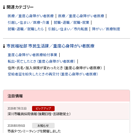
プ
関連カテゴリー
に
医療／重度心身障がい者医療
医療／重度心身障がい者医療
戻
引越し・住まい／医療・介護
就職・退職／就職・就業
る
就職・退職／就職したら
引越し・住まい／市内転居
障がい／医療制度
市民福祉部 市民生活課／重度心身障がい者医療
重度心身障がい者医療給付事業
転出・死亡したとき（重度心身障がい者医療）
住所・氏名・加入保険が変わったとき（重度心身障がい者医療）
受給者証を紛失したときの再交付（重度心身障がい者医療）
サ
注目情報
イ
2026年7月31日
ピックアップ
ド
深川市職員採用情報（後期日程・言語聴覚士）
・
2026年8月6日
お知らせ
メ
市長タウンミーティングを開催しました