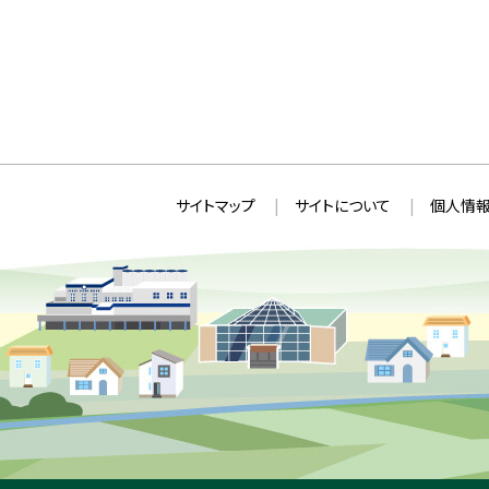
本
サ
サイトマップ
サイトについて
個人情報
文
イ
へ
ト
戻
情
る
メ
報
ニ
ュ
ー
へ
戻
る