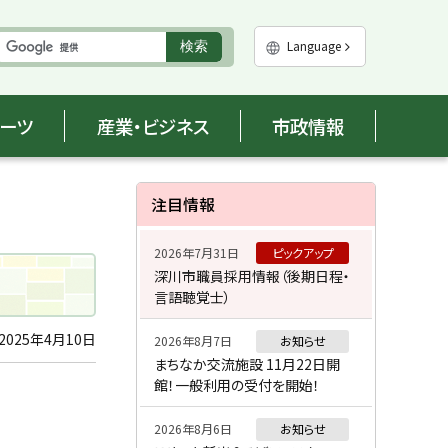
実
Language
検索
行
ポーツ
産業・ビジネス
市政情報
サ
注目情報
イ
2026年7月31日
ピックアップ
ド
深川市職員採用情報（後期日程・
言語聴覚士）
・
メ
2025年4月10日
2026年8月7日
お知らせ
まちなか交流施設 11月22日開
ニ
館！一般利用の受付を開始！
ュ
2026年8月6日
お知らせ