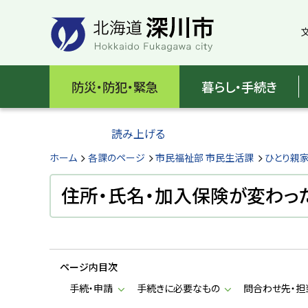
本
本
文
文
へ
へ
メ
戻
北
ニ
る
海
防災・防犯・緊急
暮らし・手続き
ュ
メ
ー
ニ
道
へ
ュ
読み上げる
深
ー
へ
ホーム
各課のページ
市民福祉部 市民生活課
ひとり親
川
戻
る
住所・氏名・加入保険が変わっ
市
ペ
H
ー
o
ジ
k
k
の
a
ページ内目次
ト
i
d
ッ
手続・申請
手続きに必要なもの
問合わせ先・担
o
プ
F