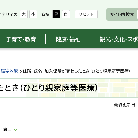
文字サイズ
背景
サイト内検索
大
小
黒
白
リセット
子育て・教育
健康・福祉
観光・文化・ス
家庭等医療
住所・氏名・加入保険が変わったとき（ひとり親家庭等医療）
たとき（ひとり親家庭等医療）
最終更新日:
当窓口