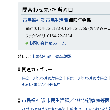
ト
問合わせ先・担当窓口
ッ
市民福祉部 市民生活課
保険年金係
プ
に
電話：0164-26-2133・0164-26-2256 (おくやみ窓
戻
ファクシミリ：0164-22-8134
る
お問い合わせフォーム
ト
発信元：
市民福祉部 市民生活課
ッ
関連カテゴリー
プ
に
医療／ひとり親家庭等医療
医療／ひとり親家庭等医療
戻
引越し・住まい／市内転居
る
市民福祉部 市民生活課／ひとり親家庭等医
ひとり親家庭等医療給付事業
転出・死亡したとき（ひとり