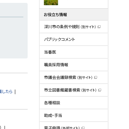
お役立ち情報
深川市の条例や規則
（別サイト）
（
新
規
パブリックコメント
ウ
ィ
ン
当番医
ド
ウ
で
職員採用情報
開
き
ま
市議会会議録検索
（別サイト）
す
（
）
新
規
市立図書館蔵書検索
（別サイト）
職したら
ウ
（
ィ
新
ン
規
各種相談
ド
ウ
ウ
ィ
で
ン
助成・手当
開
ド
き
ウ
ま
で
）
電子申請
（外部サイト）