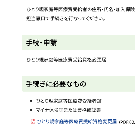
u
へ
k
ひとり親家庭等医療費受給者の住所・氏名・加入保
戻
a
担当窓口で手続きを行なってください。
g
る
a
w
a
c
手続・申請
i
t
y
ひとり親家庭等医療費受給資格変更届
ト
手続きに必要なもの
ッ
プ
ひとり親家庭等医療費受給者証
に
マイナ保険証または資格確認書
戻
ひとり親家庭等医療費受給資格変更届
（PDF:62
る