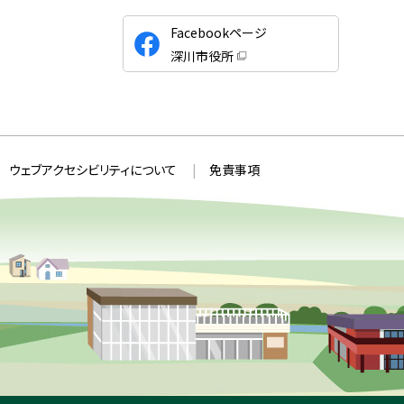
公
Facebookページ
式
深川市役所
S
（
新
N
規
ウ
S
ィ
ン
ド
ウ
ウェブアクセシビリティについて
免責事項
で
開
き
ま
す
）