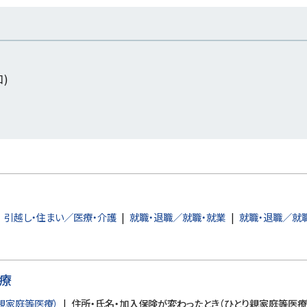
口)
引越し・住まい／医療・介護
就職・退職／就職・就業
就職・退職／就
療
親家庭等医療）
住所・氏名・加入保険が変わったとき（ひとり親家庭等医療