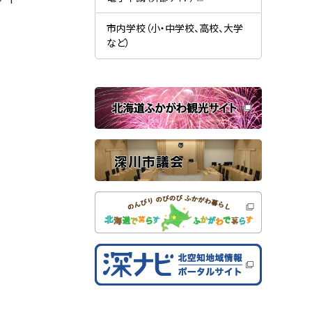
す
開
（
）
き
新
ま
規
市内学校（小・中学校、高校、大学
す
ウ
）
など）
ィ
ン
ド
ウ
で
関
開
き
連
ま
す
サ
）
イ
ト