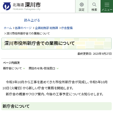
本
文
設定
検索
メニュー
北
へ
海
読み上げる
メ
道
ニ
ホーム
各課のページ
企画総務部 総務課
庁舎整備
深
ュ
深川市役所新庁舎での業務について
川
ー
深川市役所新庁舎での業務について
市
へ
H
o
最終更新日:
2023年9月27日
k
k
ページ内目次
a
i
新庁舎について
問合わせ先・担当窓口
d
o
F
u
令和3年10月から工事を進めてきた市役所新庁舎が完成し、令和5年10月
k
10日（火曜日）から新しい庁舎で業務を開始します。
a
g
新庁舎の概要やフロア案内、今後の工事予定についてお知らせします。
a
w
a
新庁舎について
c
i
t