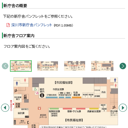
y
新庁舎の概要
下記の新庁舎パンフレットをご参照ください。
深川市新庁舎パンフレット
（PDF:1.05MB）
新庁舎フロア案内
フロア案内図をご覧ください。
画
前へ
次へ
像
ス
ラ
イ
ド
集
前へ
次へ