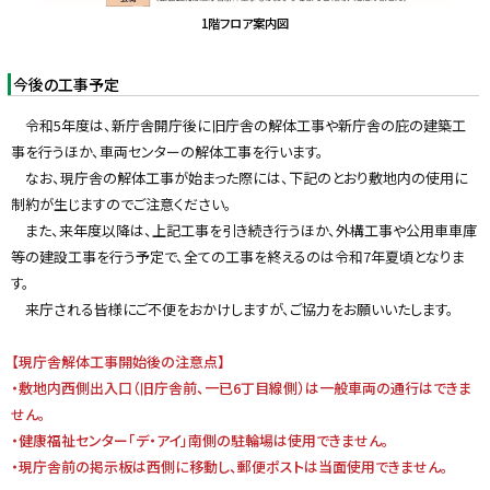
1階フロア案内図
今後の工事予定
令和5年度は、新庁舎開庁後に旧庁舎の解体工事や新庁舎の庇の建築工
事を行うほか、車両センターの解体工事を行います。
なお、現庁舎の解体工事が始まった際には、下記のとおり敷地内の使用に
制約が生じますのでご注意ください。
また、来年度以降は、上記工事を引き続き行うほか、外構工事や公用車車庫
等の建設工事を行う予定で、全ての工事を終えるのは令和7年夏頃となりま
す。
来庁される皆様にご不便をおかけしますが、ご協力をお願いいたします。
【現庁舎解体工事開始後の注意点】
・敷地内西側出入口（旧庁舎前、一已6丁目線側）は一般車両の通行はできま
せん。
・健康福祉センター「デ・アイ」南側の駐輪場は使用できません。
・現庁舎前の掲示板は西側に移動し、郵便ポストは当面使用できません。