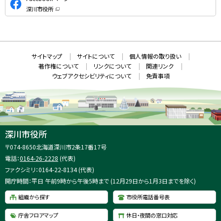
式
深川市役所
S
（
新
N
規
ウ
S
ィ
ン
ド
本
ウ
サ
サイトマップ
サイトについて
個人情報の取り扱い
で
文
開
イ
著作権について
リンクについて
関連リンク
へ
き
ト
ま
ウェブアクセシビリティについて
免責事項
戻
す
情
）
る
メ
報
ニ
ュ
ー
へ
深川市役所
戻
住
〒074-8650
北海道深川市2条17番17号
る
所
電話：
0164-26-2228
(代表)
：
ファクシミリ：0164-22-8134 (代表)
開庁時間：平日 午前9時から午後5時まで (12月29日から1月3日までを除く)
組織から探す
市役所電話番号表
庁舎フロアマップ
休日・夜間の窓口対応