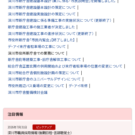
深川市新庁舎建設基本設計（案）に係る「市民説明会」を開催しました。
深川市新庁舎建設基本設計の策定について
深川市新庁舎建設実施設計の策定について
深川市新庁舎建設に係る準備工事の実施状況について（更新終了）
新庁舎建設工事の施工業者が決定しました
深川市新庁舎建設工事の進捗状況について（更新終了）
市役所新庁舎「市民内覧会」【終了しました】
デ・アイ来庁者駐車場の工事について
深川市役所新庁舎での業務について
新庁舎庇等建築工事・旧庁舎解体工事について
総合庁舎正面玄関の供用開始および来庁者駐車場の位置の変更について
深川市総合庁舎個別施設計画の策定について
深川市新庁舎のユニバーサルデザインについて
市役所周辺バス乗場の変更について
デ・アイ改修
深川市庁舎整備検討会議
サ
注目情報
イ
2026年7月31日
ピックアップ
ド
深川市職員採用情報（後期日程・言語聴覚士）