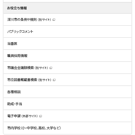
お役立ち情報
深川市の条例や規則
（別サイト）
（
新
規
パブリックコメント
ウ
ィ
ン
ド
当番医
ウ
で
開
職員採用情報
き
ま
す
）
市議会会議録検索
（別サイト）
（
新
規
市立図書館蔵書検索
（別サイト）
ウ
（
ィ
新
ン
規
ド
各種相談
ウ
ウ
ィ
で
ン
開
ド
助成・手当
き
ウ
ま
で
す
開
）
電子申請
（外部サイト）
き
（
ま
新
す
規
）
市内学校（小・中学校、高校、大学など）
ウ
ィ