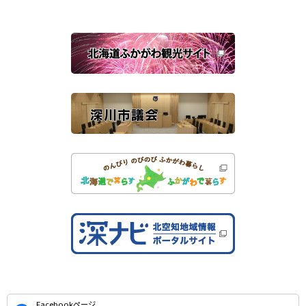
ン
ド
ウ
で
関
開
き
連
ま
す
サ
）
イ
ト
公
Facebookページ