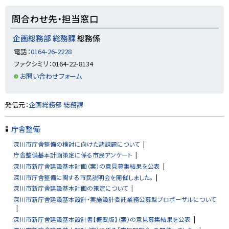
ト
問合わせ先・担当窓口
ッ
プ
企画総務部 総務課
総務係
に
電話：
0164-26-2228
戻
ファクシミリ：0164-22-8134
る
お問い合わせフォーム
ト
発信元：
企画総務部 総務課
ッ
プ
庁舎整備
に
深川市庁舎整備の検討に向けた諸課題について
戻
庁舎整備基本計画策定に係る市民アンケート
る
深川市新庁舎建設基本計画（案）の意見募集結果を公表
深川市庁舎整備に関する市民説明会を開催しました。
深川市新庁舎建設基本計画の策定について
深川市新庁舎建設基本設計・実施設計委託業務公募型プロポーザルについて
深川市新庁舎建設基本設計書【概要版】（案）の意見募集結果を公表